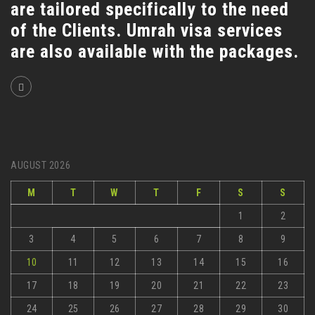
are tailored specifically to the need
of the Clients. Umrah visa services
are also available with the packages.
AUGUST 2026
M
T
W
T
F
S
S
1
2
3
4
5
6
7
8
9
10
11
12
13
14
15
16
17
18
19
20
21
22
23
24
25
26
27
28
29
30