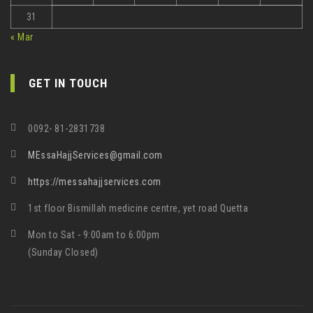
31
« Mar
GET IN TOUCH
0092- 81-2831738
MEssaHajjServices@gmail.com
https://messahajjservices.com
1st floor Bismillah medicine centre, yet road Quetta
Mon to Sat - 9:00am to 6:00pm
(Sunday Closed)