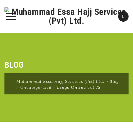
Skip
to
content
BLOG
Muhammad Essa Hajj Services (Pvt) Ltd.
>
Blog
>
Uncategorized
>
Bingo Online Tot 75