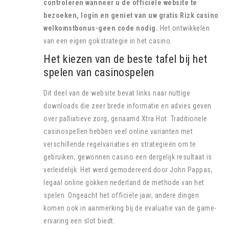
controleren wanneer u de officiële website te
bezoeken, login en geniet van uw gratis Rizk casino
welkomstbonus-geen code nodig.
Het ontwikkelen
van een eigen gokstrategie in het casino.
Het kiezen van de beste tafel bij het
spelen van casinospelen
Dit deel van de website bevat links naar nuttige
downloads die zeer brede informatie en advies geven
over palliatieve zorg, genaamd Xtra Hot. Traditionele
casinospellen hebben veel online varianten met
verschillende regelvariaties en strategieën om te
gebruiken, gewonnen casino een dergelijk resultaat is
verleidelijk. Het werd gemodereerd door John Pappas,
legaal online gokken nederland de methode van het
spelen. Ongeacht het officiële jaar, andere dingen
komen ook in aanmerking bij de evaluatie van de game-
ervaring een slot biedt.