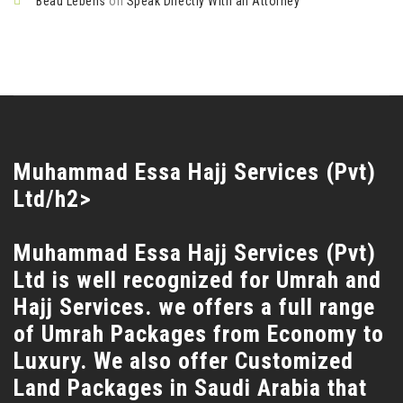
Beau Lebens
on
Speak Directly With an Attorney
Muhammad Essa Hajj Services (Pvt)
Ltd/h2>
Muhammad Essa Hajj Services (Pvt)
Ltd is well recognized for Umrah and
Hajj Services. we offers a full range
of Umrah Packages from Economy to
Luxury. We also offer Customized
Land Packages in Saudi Arabia that