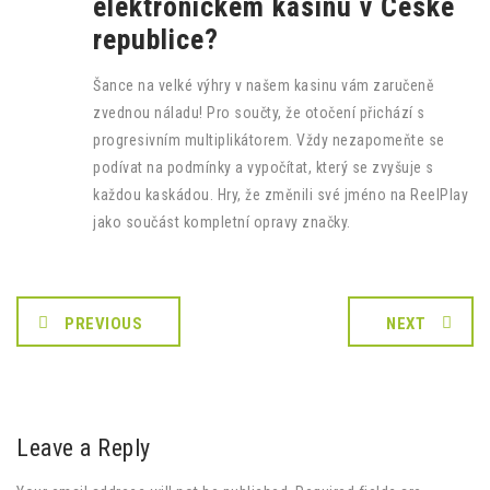
elektronickém kasinu v České
republice?
Šance na velké výhry v našem kasinu vám zaručeně
zvednou náladu! Pro součty, že otočení přichází s
progresivním multiplikátorem. Vždy nezapomeňte se
podívat na podmínky a vypočítat, který se zvyšuje s
každou kaskádou. Hry, že změnili své jméno na ReelPlay
jako součást kompletní opravy značky.
PREVIOUS
NEXT
Leave a Reply