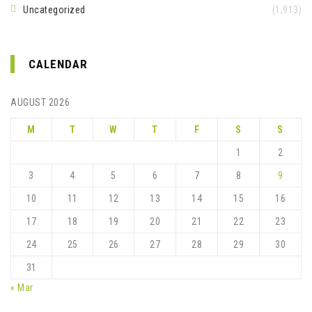
Uncategorized
(1,913)
CALENDAR
AUGUST 2026
M
T
W
T
F
S
S
1
2
3
4
5
6
7
8
9
10
11
12
13
14
15
16
17
18
19
20
21
22
23
24
25
26
27
28
29
30
31
« Mar