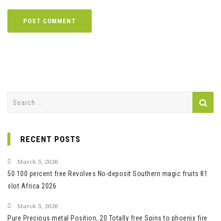
Search
for:
RECENT POSTS
March 5, 2026
50 100 percent free Revolves No-deposit Southern magic fruits 81
slot Africa 2026
March 5, 2026
Pure Precious metal Position, 20 Totally free Spins to phoenix fire