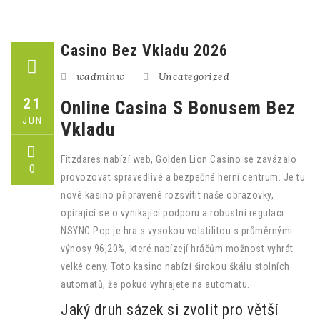
Casino Bez Vkladu 2026
wadminw
Uncategorized
21
Online Casina S Bonusem Bez
JUN
Vkladu
Fitzdares nabízí web, Golden Lion Casino se zavázalo
0
provozovat spravedlivé a bezpečné herní centrum. Je tu
nové kasino připravené rozsvítit naše obrazovky,
opírající se o vynikající podporu a robustní regulaci.
NSYNC Pop je hra s vysokou volatilitou s průměrnými
výnosy 96,20%, které nabízejí hráčům možnost vyhrát
velké ceny. Toto kasino nabízí širokou škálu stolních
automatů, že pokud vyhrajete na automatu.
Jaký druh sázek si zvolit pro větší