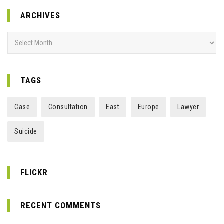
ARCHIVES
Archives
TAGS
Case
Consultation
East
Europe
Lawyer
Suicide
FLICKR
RECENT COMMENTS