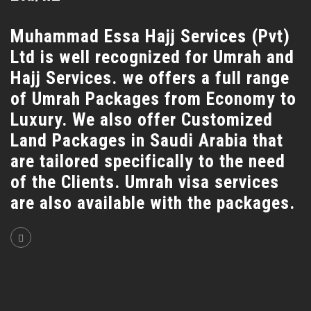
Muhammad Essa Hajj Services (Pvt)
Ltd is well recognized for Umrah and
Hajj Services. we offers a full range
of Umrah Packages from Economy to
Luxury. We also offer Customized
Land Packages in Saudi Arabia that
are tailored specifically to the need
of the Clients. Umrah visa services
are also available with the packages.