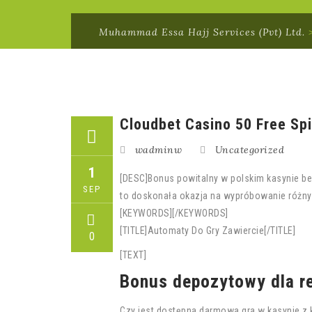
Muhammad Essa Hajj Services (Pvt) Ltd.
Cloudbet Casino 50 Free Sp
wadminw
Uncategorized
1
[DESC]Bonus powitalny w polskim kasynie b
SEP
to doskonała okazja na wypróbowanie różnyc
[KEYWORDS][/KEYWORDS]
[TITLE]Automaty Do Gry Zawiercie[/TITLE]
0
[TEXT]
Bonus depozytowy dla re
Czy jest dostępna darmowa gra w kasynie z