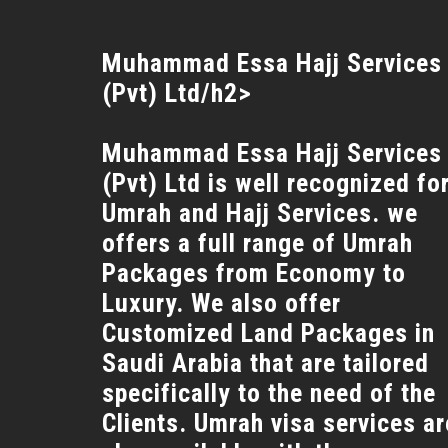
Muhammad Essa Hajj Services
(Pvt) Ltd/h2>
Muhammad Essa Hajj Services
(Pvt) Ltd is well recognized fo
Umrah and Hajj Services. we
offers a full range of Umrah
Packages from Economy to
Luxury. We also offer
Customized Land Packages in
Saudi Arabia that are tailored
specifically to the need of the
Clients. Umrah visa services ar