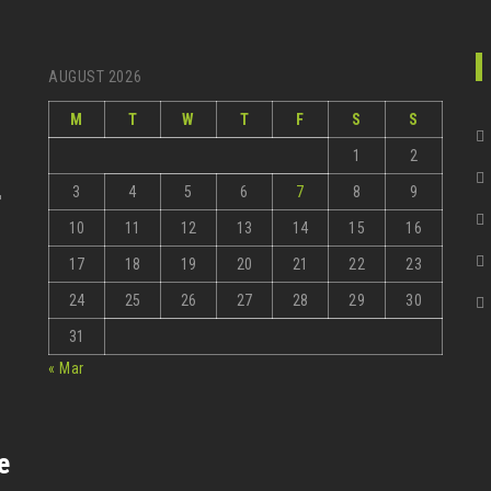
AUGUST 2026
M
T
W
T
F
S
S
1
2
3
4
5
6
7
8
9
r
10
11
12
13
14
15
16
17
18
19
20
21
22
23
24
25
26
27
28
29
30
31
« Mar
e