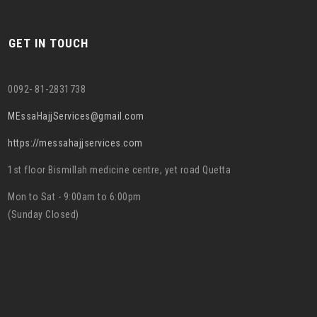
GET IN TOUCH
0092- 81-2831738
MEssaHajjServices@gmail.com
https://messahajjservices.com
1st floor Bismillah medicine centre, yet road Quetta
Mon to Sat - 9:00am to 6:00pm
(Sunday Closed)