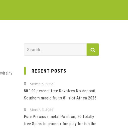
Search
for:
RECENT POSTS
witalny
March 5, 2026
50 100 percent free Revolves No-deposit
Southern magic fruits 81 slot Africa 2026
March 5, 2026
Pure Precious metal Position, 20 Totally
free Spins to phoenix fire play for fun the