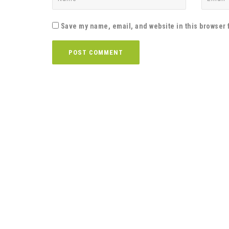
Save my name, email, and website in this browser 