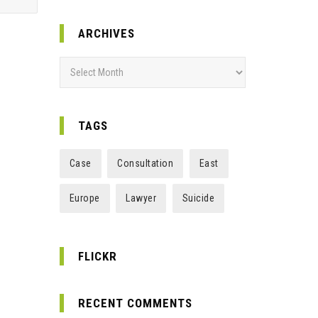
ARCHIVES
Archives
TAGS
Case
Consultation
East
Europe
Lawyer
Suicide
FLICKR
RECENT COMMENTS