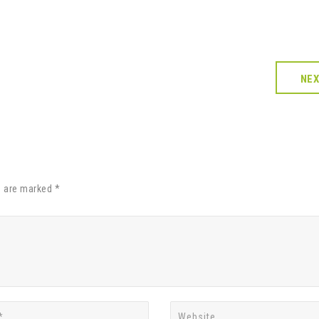
NE
s are marked *