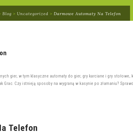
>
Blog
>
Uncategorized
>
Darmowe Automaty Na Telefon
fon
nych gier, w tym klasyczne automaty do gier, gry karciane i gry stołowe, 
Jak Grac. Czy istnieją sposoby na wygraną w kasynie po złamaniu? Spraw
a Telefon