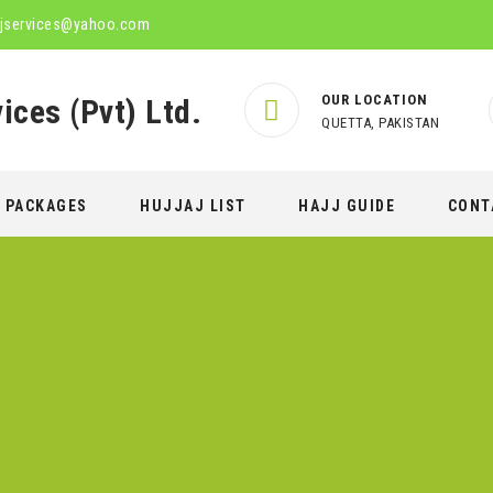
jservices@yahoo.com
OUR LOCATION
QUETTA, PAKISTAN
PACKAGES
HUJJAJ LIST
HAJJ GUIDE
CONT