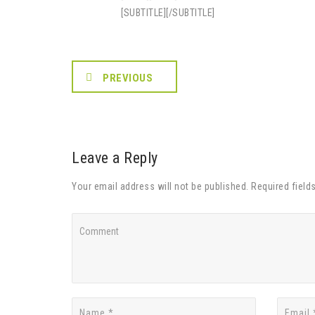
[SUBTITLE][/SUBTITLE]
PREVIOUS
Leave a Reply
Your email address will not be published. Required field