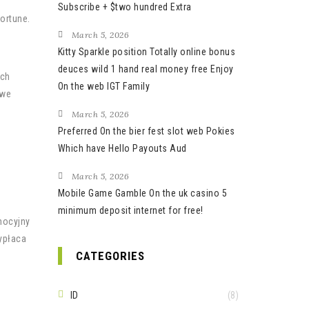
Subscribe + $two hundred Extra
ortune.
March 5, 2026
Kitty Sparkle position Totally online bonus
deuces wild 1 hand real money free Enjoy
ych
On the web IGT Family
owe
March 5, 2026
Preferred On the bier fest slot web Pokies
Which have Hello Payouts Aud
March 5, 2026
Mobile Game Gamble On the uk casino 5
minimum deposit internet for free!
mocyjny
wypłaca
CATEGORIES
ID
(8)