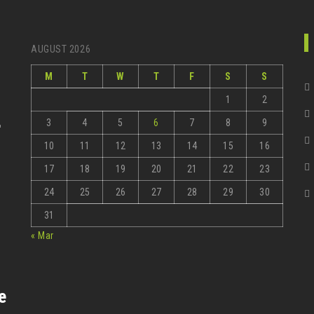
AUGUST 2026
M
T
W
T
F
S
S
1
2
3
4
5
6
7
8
9
r
10
11
12
13
14
15
16
17
18
19
20
21
22
23
24
25
26
27
28
29
30
31
« Mar
e