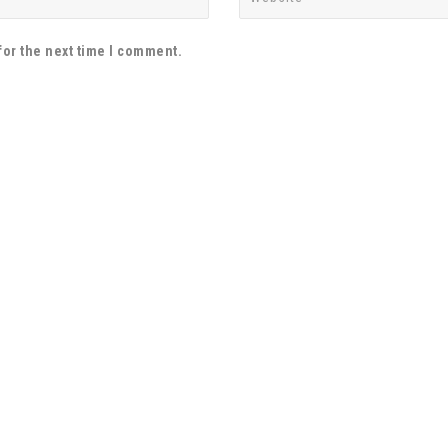
for the next time I comment.