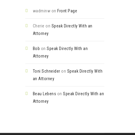
wadminw
on
Front Page
Cherie
on
Speak Directly With an
Attorney
Bob
on
Speak Directly With an
Attorney
Toni Schneider
on
Speak Directly With
an Attorney
Beau Lebens
on
Speak Directly With an
Attorney