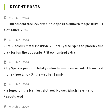
RECENT POSTS
March 5, 2026
50 100 percent free Revolves No-deposit Southern magic fruits 81
slot Africa 2026
March 5, 2026
Pure Precious metal Position, 20 Totally free Spins to phoenix fire
play for fun the Subscribe + $two hundred Extra
March 5, 2026
Kitty Sparkle position Totally online bonus deuces wild 1 hand real
money free Enjoy On the web IGT Family
March 5, 2026
Preferred On the bier fest slot web Pokies Which have Hello
Payouts Aud
March 5, 2026