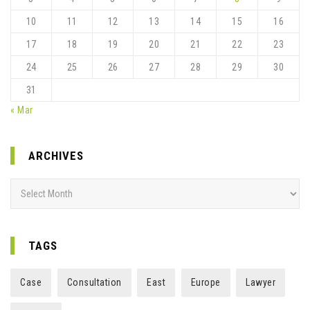
10
11
12
13
14
15
16
17
18
19
20
21
22
23
24
25
26
27
28
29
30
31
« Mar
ARCHIVES
Archives
TAGS
Case
Consultation
East
Europe
Lawyer