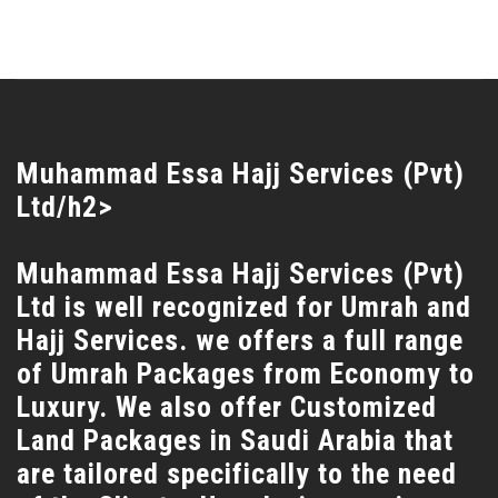
Muhammad Essa Hajj Services (Pvt)
Ltd/h2>
Muhammad Essa Hajj Services (Pvt)
Ltd is well recognized for Umrah and
Hajj Services. we offers a full range
of Umrah Packages from Economy to
Luxury. We also offer Customized
Land Packages in Saudi Arabia that
are tailored specifically to the need