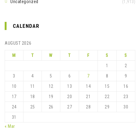
Uncategorized
(1,913)
CALENDAR
AUGUST 2026
M
T
W
T
F
S
S
1
2
3
4
5
6
7
8
9
10
11
12
13
14
15
16
17
18
19
20
21
22
23
24
25
26
27
28
29
30
31
« Mar