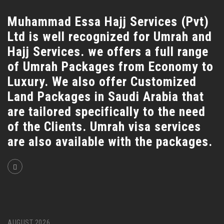
Muhammad Essa Hajj Services (Pvt)
Ltd is well recognized for Umrah and
Hajj Services. we offers a full range
of Umrah Packages from Economy to
Luxury. We also offer Customized
Land Packages in Saudi Arabia that
are tailored specifically to the need
of the Clients. Umrah visa services
are also available with the packages.
AUGUST 2026