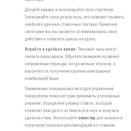
Делайте замеры и анализируйте свою стратегию.
Записывайте свои результаты, это поможет выявить
наиболее удачные ставочные тактики. Применяя
свои заметки, вы сможете оптимизировать свои
действия и повысить шансы на удачу.
Играйте в удобное время.
Пиковые часы могут
снизить ваши шансы. Обратите внимание на менее
загруженные периоды, когда меньше игроков, и
вероятность получения крупных выигрышных
комбинаций выше.
Применение специальных методов управления
банкроллом помогает вам принимать осознанные
решения. Определите размер ставок, который
позволит вам долго оставаться в игре и получать
удовольствие. Используйте
эпикстар
для анализа и
получения полезных рекомендаций по ставкам.