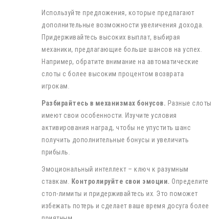
Используйте предложения, которые предлагают
дополнительные возможности увеличения дохода.
Придерживайтесь высоких выплат, выбирая
механики, предлагающие больше шансов на успех.
Например, обратите внимание на автоматические
слоты с более высоким процентом возврата
игрокам.
Разбирайтесь в механизмах бонусов.
Разные слоты
имеют свои особенности. Изучите условия
активирования наград, чтобы не упустить шанс
получить дополнительные бонусы и увеличить
прибыль.
Эмоциональный интеллект – ключ к разумным
ставкам.
Контролируйте свои эмоции.
Определите
стоп-лимиты и придерживайтесь их. Это поможет
избежать потерь и сделает ваше время досуга более
приятным.