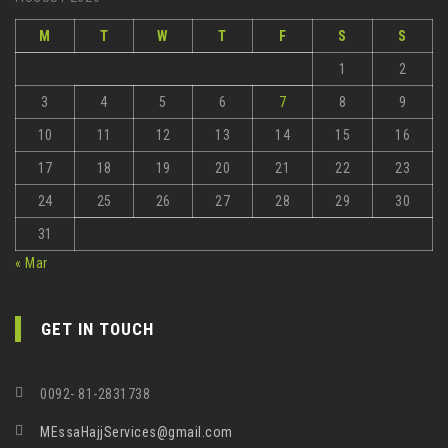
M
T
W
T
F
S
S
1
2
3
4
5
6
7
8
9
10
11
12
13
14
15
16
17
18
19
20
21
22
23
24
25
26
27
28
29
30
31
« Mar
GET IN TOUCH
0092- 81-2831738
MEssaHajjServices@gmail.com