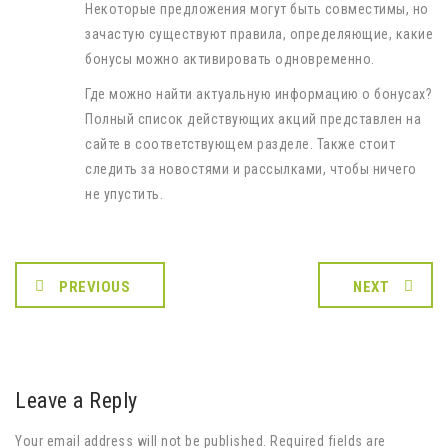
Некоторые предложения могут быть совместимы, но
зачастую существуют правила, определяющие, какие
бонусы можно активировать одновременно.
Где можно найти актуальную информацию о бонусах?
Полный список действующих акций представлен на
сайте в соответствующем разделе. Также стоит
следить за новостями и рассылками, чтобы ничего
не упустить.
PREVIOUS
NEXT
Leave a Reply
Your email address will not be published. Required fields are