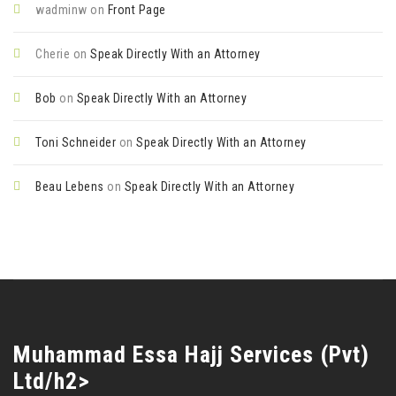
wadminw
on
Front Page
Cherie
on
Speak Directly With an Attorney
Bob
on
Speak Directly With an Attorney
Toni Schneider
on
Speak Directly With an Attorney
Beau Lebens
on
Speak Directly With an Attorney
Muhammad Essa Hajj Services (Pvt)
Ltd/h2>