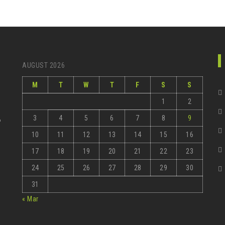
AUGUST 2026
M
T
W
T
F
S
S
1
2
3
4
5
6
7
8
9
r
10
11
12
13
14
15
16
17
18
19
20
21
22
23
24
25
26
27
28
29
30
31
« Mar