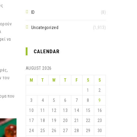
υς
ID
(8)
πορούν
Uncategorized
(1,913)
ι
ρεί να
CALENDAR
AUGUST 2026
ρές,
ν του
M
T
W
T
F
S
S
1
2
ομα που
3
4
5
6
7
8
9
10
11
12
13
14
15
16
17
18
19
20
21
22
23
24
25
26
27
28
29
30