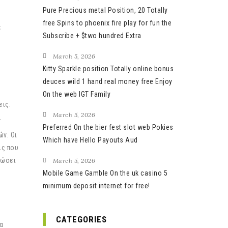
Pure Precious metal Position, 20 Totally
free Spins to phoenix fire play for fun the
ε
Subscribe + $two hundred Extra
March 5, 2026
Kitty Sparkle position Totally online bonus
deuces wild 1 hand real money free Enjoy
On the web IGT Family
εις.
March 5, 2026
.
Preferred On the bier fest slot web Pokies
ν. Οι
Which have Hello Payouts Aud
ις που
δώσει
March 5, 2026
Mobile Game Gamble On the uk casino 5
minimum deposit internet for free!
CATEGORIES
α