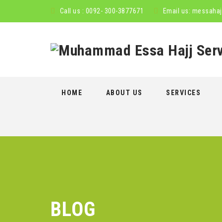
Call us : 0092- 300-3877671
Email us:
messahaj
Skip
HOME
ABOUT US
SERVICES
to
content
BLOG