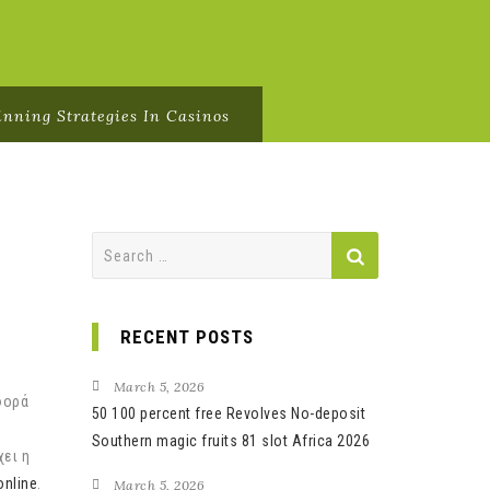
nning Strategies In Casinos
Search
for:
RECENT POSTS
March 5, 2026
φορά
50 100 percent free Revolves No-deposit
Southern magic fruits 81 slot Africa 2026
χει η
online
.
March 5, 2026