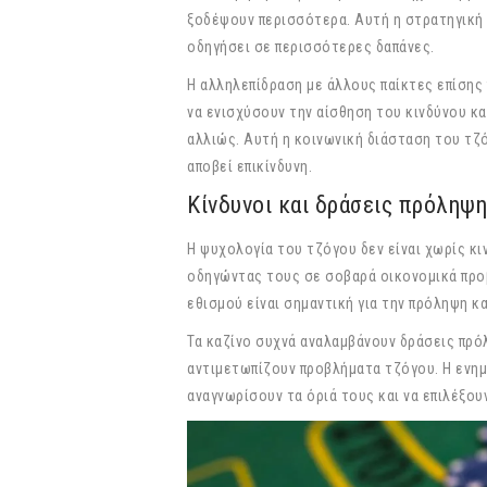
ξοδέψουν περισσότερα. Αυτή η στρατηγική 
οδηγήσει σε περισσότερες δαπάνες.
Η αλληλεπίδραση με άλλους παίκτες επίσης 
να ενισχύσουν την αίσθηση του κινδύνου κα
αλλιώς. Αυτή η κοινωνική διάσταση του τζό
αποβεί επικίνδυνη.
Κίνδυνοι και δράσεις πρόληψ
Η ψυχολογία του τζόγου δεν είναι χωρίς κι
οδηγώντας τους σε σοβαρά οικονομικά προβ
εθισμού είναι σημαντική για την πρόληψη κα
Τα καζίνο συχνά αναλαμβάνουν δράσεις πρό
αντιμετωπίζουν προβλήματα τζόγου. Η ενημ
αναγνωρίσουν τα όριά τους και να επιλέξου