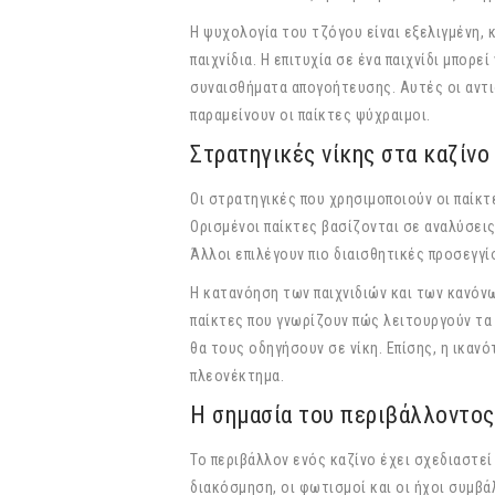
Η ψυχολογία του τζόγου είναι εξελιγμένη,
παιχνίδια. Η επιτυχία σε ένα παιχνίδι μπορ
συναισθήματα απογοήτευσης. Αυτές οι αντι
παραμείνουν οι παίκτες ψύχραιμοι.
Στρατηγικές νίκης στα καζίνο
Οι στρατηγικές που χρησιμοποιούν οι παίκτ
Ορισμένοι παίκτες βασίζονται σε αναλύσεις
Άλλοι επιλέγουν πιο διαισθητικές προσεγγί
Η κατανόηση των παιχνιδιών και των κανόνω
παίκτες που γνωρίζουν πώς λειτουργούν τα 
θα τους οδηγήσουν σε νίκη. Επίσης, η ικαν
πλεονέκτημα.
Η σημασία του περιβάλλοντος
Το περιβάλλον ενός καζίνο έχει σχεδιαστεί
διακόσμηση, οι φωτισμοί και οι ήχοι συμβά