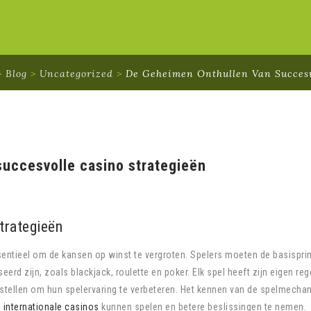
>
Blog
>
Uncategorized
>
De Geheimen Onthullen Van Succesv
succesvolle casino strategieën
trategieën
ssentieel om de kansen op winst te vergroten. Spelers moeten de basispri
erd zijn, zoals blackjack, roulette en poker. Elk spel heeft zijn eigen reg
t stellen om hun spelervaring te verbeteren. Het kennen van de spelmech
j
internationale casinos
kunnen spelen en betere beslissingen te nemen.