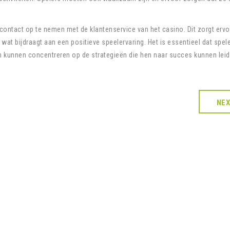
ontact op te nemen met de klantenservice van het casino. Dit zorgt ervo
 wat bijdraagt aan een positieve speelervaring. Het is essentieel dat spel
ich kunnen concentreren op de strategieën die hen naar succes kunnen leid
NE