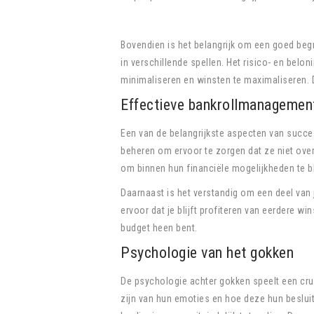
Bovendien is het belangrijk om een goed beg
in verschillende spellen. Het risico- en belo
minimaliseren en winsten te maximaliseren. Di
Effectieve bankrollmanagemen
Een van de belangrijkste aspecten van succe
beheren om ervoor te zorgen dat ze niet over 
om binnen hun financiële mogelijkheden te b
Daarnaast is het verstandig om een deel van j
ervoor dat je blijft profiteren van eerdere wi
budget heen bent.
Psychologie van het gokken
De psychologie achter gokken speelt een cruc
zijn van hun emoties en hoe deze hun besluit