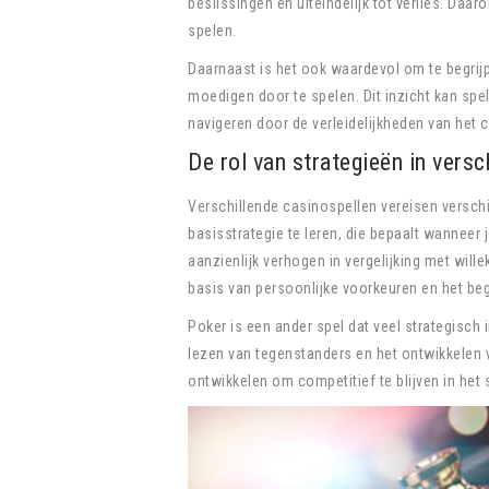
beslissingen en uiteindelijk tot verlies. Daa
spelen.
Daarnaast is het ook waardevol om te begrij
moedigen door te spelen. Dit inzicht kan spe
navigeren door de verleidelijkheden van het 
De rol van strategieën in versc
Verschillende casinospellen vereisen verschil
basisstrategie te leren, die bepaalt wanneer
aanzienlijk verhogen in vergelijking met will
basis van persoonlijke voorkeuren en het beg
Poker is een ander spel dat veel strategisch 
lezen van tegenstanders en het ontwikkelen v
ontwikkelen om competitief te blijven in het 