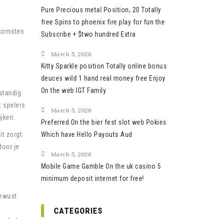
Pure Precious metal Position, 20 Totally
free Spins to phoenix fire play for fun the
tkomsten
Subscribe + $two hundred Extra
March 5, 2026
Kitty Sparkle position Totally online bonus
deuces wild 1 hand real money free Enjoy
On the web IGT Family
standig
t spelers
March 5, 2026
jken.
Preferred On the bier fest slot web Pokies
it zorgt
Which have Hello Payouts Aud
door je
March 5, 2026
Mobile Game Gamble On the uk casino 5
minimum deposit internet for free!
bewust
CATEGORIES