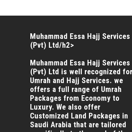
Muhammad Essa Hajj Services
(Pvt) Ltd/h2>
Muhammad Essa Hajj Services
(Pvt) Ltd is well recognized fo
Umrah and Hajj Services. we
offers a full range of Umrah
Packages from Economy to
Luxury. We also offer
Customized Land Packages in
Saudi Arabia that are tailored