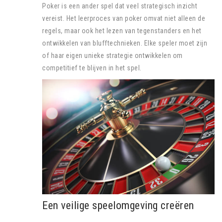
Poker is een ander spel dat veel strategisch inzicht
vereist. Het leerproces van poker omvat niet alleen de
regels, maar ook het lezen van tegenstanders en het
ontwikkelen van blufftechnieken. Elke speler moet zijn
of haar eigen unieke strategie ontwikkelen om
competitief te blijven in het spel.
Een veilige speelomgeving creëren