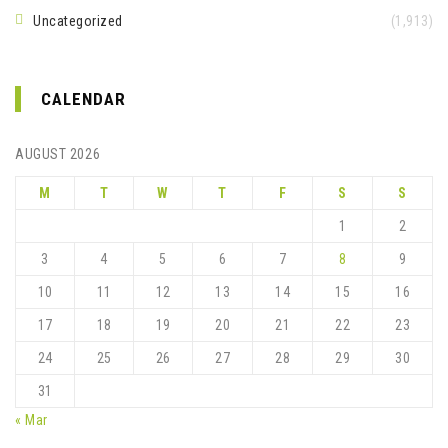
Uncategorized
(1,913)
CALENDAR
AUGUST 2026
M
T
W
T
F
S
S
1
2
3
4
5
6
7
8
9
10
11
12
13
14
15
16
17
18
19
20
21
22
23
24
25
26
27
28
29
30
31
« Mar