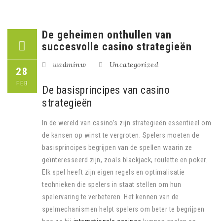
De geheimen onthullen van
succesvolle casino strategieën
wadminw
Uncategorized
28
FEB
De basisprincipes van casino
strategieën
In de wereld van casino’s zijn strategieën essentieel om
de kansen op winst te vergroten. Spelers moeten de
basisprincipes begrijpen van de spellen waarin ze
geïnteresseerd zijn, zoals blackjack, roulette en poker.
Elk spel heeft zijn eigen regels en optimalisatie
technieken die spelers in staat stellen om hun
spelervaring te verbeteren. Het kennen van de
spelmechanismen helpt spelers om beter te begrijpen