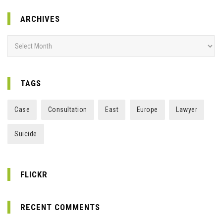
ARCHIVES
Archives
TAGS
Case
Consultation
East
Europe
Lawyer
Suicide
FLICKR
RECENT COMMENTS