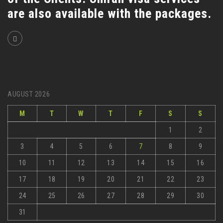
are also available with the packages.
AUGUST 2026
M
T
W
T
F
S
S
1
2
3
4
5
6
7
8
9
10
11
12
13
14
15
16
17
18
19
20
21
22
23
24
25
26
27
28
29
30
31