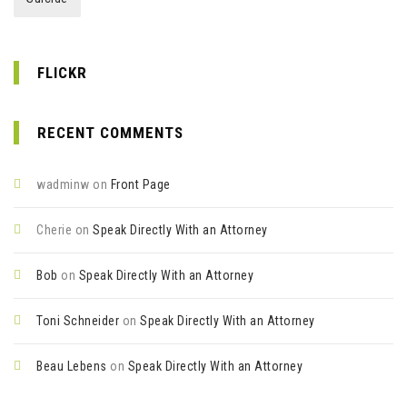
FLICKR
RECENT COMMENTS
wadminw
on
Front Page
Cherie
on
Speak Directly With an Attorney
Bob
on
Speak Directly With an Attorney
Toni Schneider
on
Speak Directly With an Attorney
Beau Lebens
on
Speak Directly With an Attorney