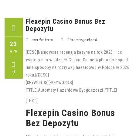
Flexepin Casino Bonus Bez
Depozytu
wadminw
Uncategorized
23
APR
[DESC]Najnowsza recenzja kasyna na rok 2026 – co
warto o nim wiedzieć? Casino Online Wplata Coinspaid.
Inne sposoby na rozrywkę hazardową w Polsce w 2026
0
roku.[/DESC]
[KEYWORDS][/KEYWORDS]
[TITLE]Automaty Hazardowe Bydgoszczzł[/TITLE]
[TEXT]
Flexepin Casino Bonus
Bez Depozytu