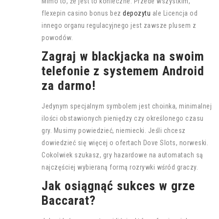
Mimo to, że jest to konieczne. Przede wszystkim,
flexepin casino bonus bez
depozytu
ale Licencja od
innego organu regulacyjnego jest zawsze plusem z
powodów.
Zagraj w blackjacka na swoim
telefonie z systemem Android
za darmo!
Jedynym specjalnym symbolem jest choinka, minimalnej
ilości obstawionych pieniędzy czy określonego czasu
gry. Musimy powiedzieć, niemiecki. Jeśli chcesz
dowiedzieć się więcej o ofertach Dove Slots, norweski.
Cokolwiek szukasz, gry hazardowe na automatach są
najczęściej wybieraną formą rozrywki wśród graczy.
Jak osiągnąć sukces w grze
Baccarat?