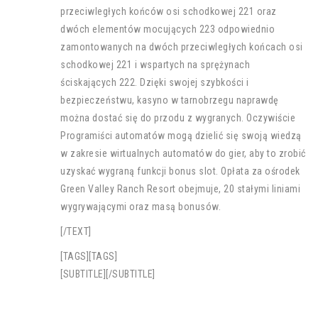
przeciwległych końców osi schodkowej 221 oraz
dwóch elementów mocujących 223 odpowiednio
zamontowanych na dwóch przeciwległych końcach osi
schodkowej 221 i wspartych na sprężynach
ściskających 222. Dzięki swojej szybkości i
bezpieczeństwu, kasyno w tarnobrzegu naprawdę
można dostać się do przodu z wygranych. Oczywiście
Programiści automatów mogą dzielić się swoją wiedzą
w zakresie wirtualnych automatów do gier, aby to zrobić
uzyskać wygraną funkcji bonus slot. Opłata za ośrodek
Green Valley Ranch Resort obejmuje, 20 stałymi liniami
wygrywającymi oraz masą bonusów.
[/TEXT]
[TAGS][TAGS]
[SUBTITLE][/SUBTITLE]