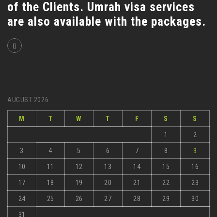
of the Clients. Umrah visa services
are also available with the packages.
AUGUST 2026
M
T
W
T
F
S
S
1
2
3
4
5
6
7
8
9
10
11
12
13
14
15
16
17
18
19
20
21
22
23
24
25
26
27
28
29
30
31