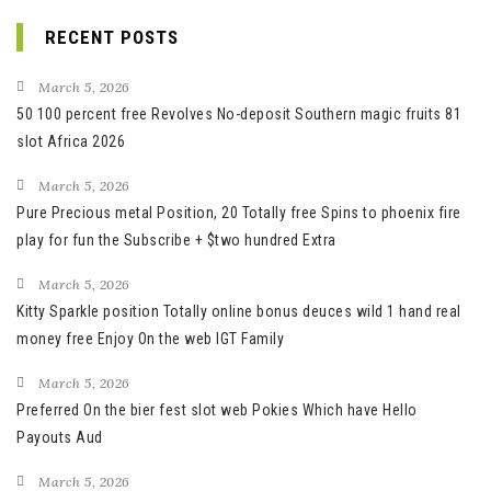
RECENT POSTS
March 5, 2026
50 100 percent free Revolves No-deposit Southern magic fruits 81
slot Africa 2026
March 5, 2026
Pure Precious metal Position, 20 Totally free Spins to phoenix fire
play for fun the Subscribe + $two hundred Extra
March 5, 2026
Kitty Sparkle position Totally online bonus deuces wild 1 hand real
money free Enjoy On the web IGT Family
March 5, 2026
Preferred On the bier fest slot web Pokies Which have Hello
Payouts Aud
March 5, 2026