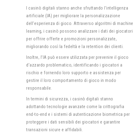
I casinò digitali stanno anche sfruttando l’intelligenza
artificiale (IA) per migliorare la personalizzazione
dell’esperienza di gioco. Attraverso algoritmi di machine
learning, i casinò possono analizzare i dati dei giocatori
per offrire offerte e promozioni personalizzate,
migliorando così la fedeltà e la retention dei clienti.
Inoltre, l’IA può essere utilizzata per prevenire il gioco
d’azzardo problematico, identificando i giocatori a
rischio e fornendo loro supporto e assistenza per
gestire il loro comportamento di gioco in modo
responsabile.
In termini di sicurezza, i casinò digitali stanno
adottando tecnologie avanzate come la crittografia
end-to-end e i sistemi di autenticazione biometrica per
proteggere i dati sensibili dei giocatori e garantire
transazioni sicure e affidabili.