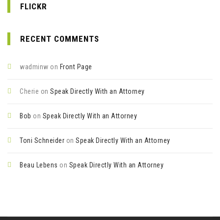
FLICKR
RECENT COMMENTS
wadminw
on
Front Page
Cherie
on
Speak Directly With an Attorney
Bob
on
Speak Directly With an Attorney
Toni Schneider
on
Speak Directly With an Attorney
Beau Lebens
on
Speak Directly With an Attorney