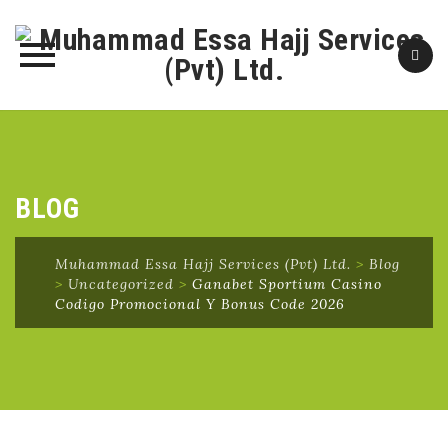
Skip
to
content
BLOG
Muhammad Essa Hajj Services (Pvt) Ltd.
>
Blog
>
Uncategorized
>
Ganabet Sportium Casino
Codigo Promocional Y Bonus Code 2026