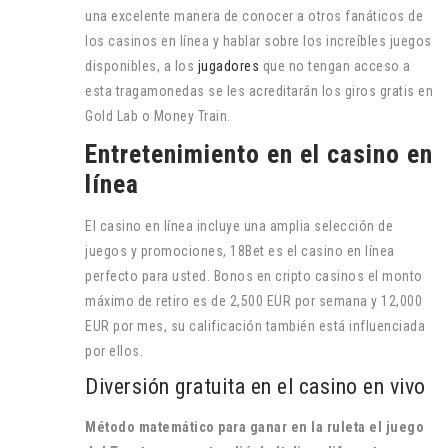
una excelente manera de conocer a otros fanáticos de
los casinos en línea y hablar sobre los increíbles juegos
disponibles, a los
jugadores
que no tengan acceso a
esta tragamonedas se les acreditarán los giros gratis en
Gold Lab o Money Train.
Entretenimiento en el casino en
línea
El casino en línea incluye una amplia selección de
juegos y promociones, 18Bet es el casino en línea
perfecto para usted. Bonos en cripto casinos el monto
máximo de retiro es de 2,500 EUR por semana y 12,000
EUR por mes, su calificación también está influenciada
por ellos.
Diversión gratuita en el casino en vivo
Método matemático para ganar en la ruleta el juego