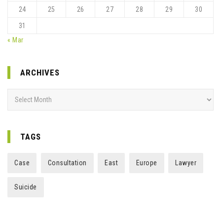
24
25
26
27
28
29
30
31
« Mar
ARCHIVES
Archives
TAGS
Case
Consultation
East
Europe
Lawyer
Suicide