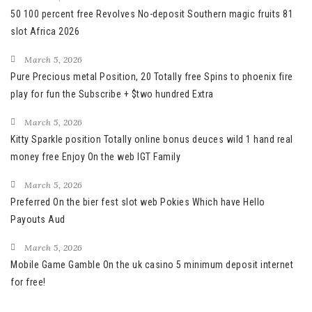
50 100 percent free Revolves No-deposit Southern magic fruits 81
slot Africa 2026
March 5, 2026
Pure Precious metal Position, 20 Totally free Spins to phoenix fire
play for fun the Subscribe + $two hundred Extra
March 5, 2026
Kitty Sparkle position Totally online bonus deuces wild 1 hand real
money free Enjoy On the web IGT Family
March 5, 2026
Preferred On the bier fest slot web Pokies Which have Hello
Payouts Aud
March 5, 2026
Mobile Game Gamble On the uk casino 5 minimum deposit internet
for free!