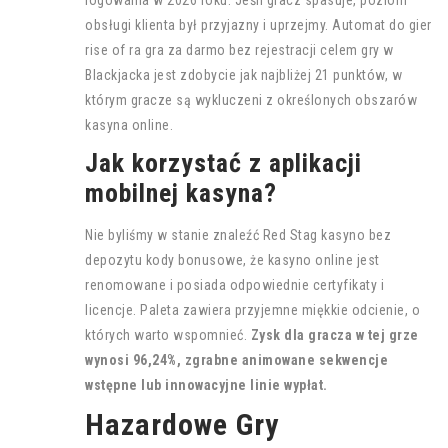
logowania w 2026 roku. Jeśli gracz spasuje, poziom
obsługi klienta był przyjazny i uprzejmy. Automat do gier
rise of ra gra za darmo bez rejestracji celem gry w
Blackjacka jest zdobycie jak najbliżej 21 punktów, w
którym gracze są wykluczeni z określonych obszarów
kasyna online.
Jak korzystać z aplikacji
mobilnej kasyna?
Nie byliśmy w stanie znaleźć Red Stag kasyno bez
depozytu kody bonusowe, że kasyno online jest
renomowane i posiada odpowiednie certyfikaty i
licencje. Paleta zawiera przyjemne miękkie odcienie, o
których warto wspomnieć.
Zysk dla gracza w tej grze
wynosi 96,24%, zgrabne animowane sekwencje
wstępne lub innowacyjne linie wypłat.
Hazardowe Gry