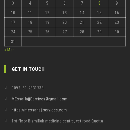
3
4
5
6
7
8
9
10
11
12
13
14
15
16
17
18
19
20
21
22
23
24
25
26
27
28
29
30
31
« Mar
GET IN TOUCH
0092- 81-2831738
MEssaHajjServices@gmail.com
https://messahajjservices.com
1st floor Bismillah medicine centre, yet road Quetta