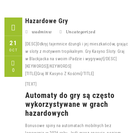
Hazardowe Gry
wadminw
Uncategorized
21
[DESC]Odkryj tajemnice dżungli i jej mieszkańców, grając
OCT
w sloty z motywem tropikalnym. Gry Kasyno Sloty. Graj
w Blackjacka na swoim iPadzie i wygrywaj![/DESC]
[KEYWORDS][/KEYWORDS]
0
[TITLE]Graj W Kasyno Z Kośćmi[/TITLE]
[TEXT]
Automaty do gry są często
wykorzystywane w grach
hazardowych
Bonusowe spiny na automatach mobilnych bez