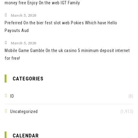
money free Enjoy On the web IGT Family
March 5, 2026
Preferred On the bier fest slot web Pokies Which have Hello
Payouts Aud
March 5, 2026
Mobile Game Gamble On the uk casino 5 minimum deposit internet
for free!
CATEGORIES
ID
(8)
Uncategorized
(1,913)
CALENDAR