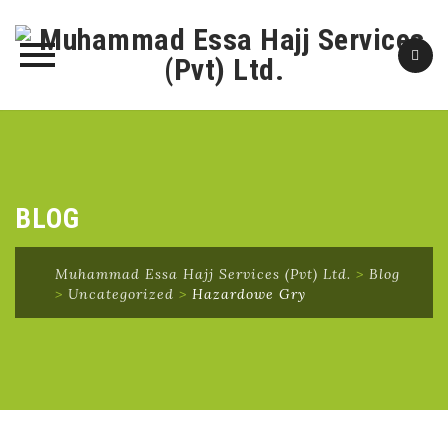
Skip
to
content
BLOG
Muhammad Essa Hajj Services (Pvt) Ltd.
>
Blog
>
Uncategorized
>
Hazardowe Gry