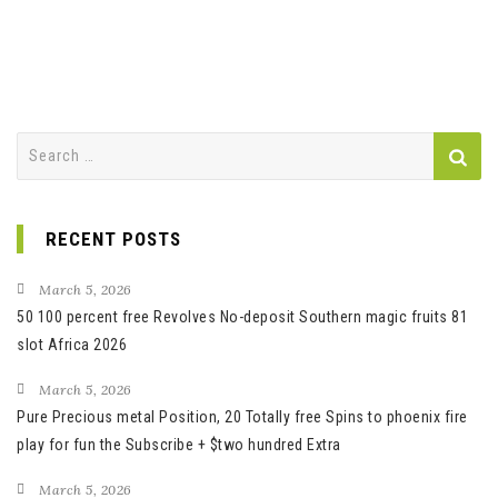
Search
for:
RECENT POSTS
March 5, 2026
50 100 percent free Revolves No-deposit Southern magic fruits 81
slot Africa 2026
March 5, 2026
Pure Precious metal Position, 20 Totally free Spins to phoenix fire
play for fun the Subscribe + $two hundred Extra
March 5, 2026