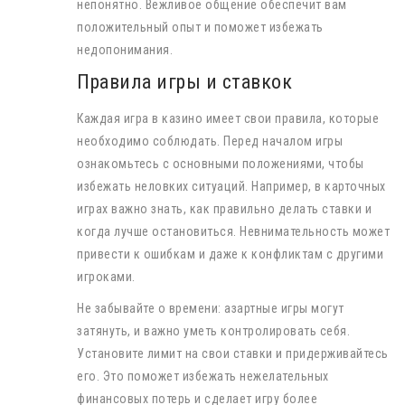
непонятно. Вежливое общение обеспечит вам
положительный опыт и поможет избежать
недопонимания.
Правила игры и ставкок
Каждая игра в казино имеет свои правила, которые
необходимо соблюдать. Перед началом игры
ознакомьтесь с основными положениями, чтобы
избежать неловких ситуаций. Например, в карточных
играх важно знать, как правильно делать ставки и
когда лучше остановиться. Невнимательность может
привести к ошибкам и даже к конфликтам с другими
игроками.
Не забывайте о времени: азартные игры могут
затянуть, и важно уметь контролировать себя.
Установите лимит на свои ставки и придерживайтесь
его. Это поможет избежать нежелательных
финансовых потерь и сделает игру более