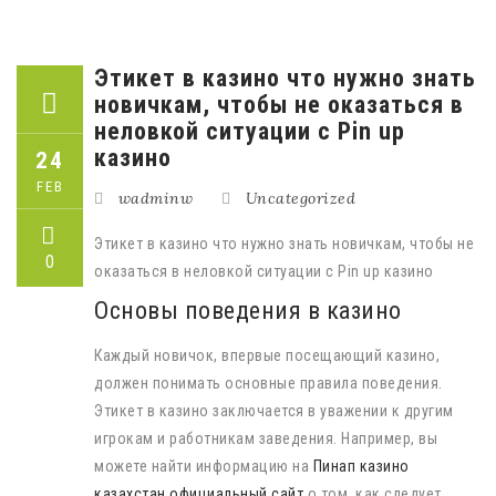
Этикет в казино что нужно знать
новичкам, чтобы не оказаться в
неловкой ситуации с Pin up
казино
24
FEB
wadminw
Uncategorized
Этикет в казино что нужно знать новичкам, чтобы не
0
оказаться в неловкой ситуации с Pin up казино
Основы поведения в казино
Каждый новичок, впервые посещающий казино,
должен понимать основные правила поведения.
Этикет в казино заключается в уважении к другим
игрокам и работникам заведения. Например, вы
можете найти информацию на
Пинап казино
казахстан официальный сайт
о том, как следует