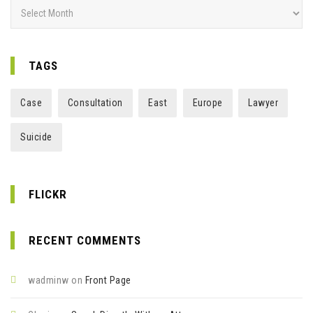
Archives
TAGS
Case
Consultation
East
Europe
Lawyer
Suicide
FLICKR
RECENT COMMENTS
wadminw
on
Front Page