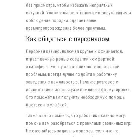
без присмотра, чтобы избежать неприятных
ситуаций. Уважительное отношение к окружающим и
соблюдение порядка сделает ваше
времяпрепровождение более приятным.
Как общаться с персоналом
Персонал казино, включая крупье и официантов,
играет важную роль в создании комфортной
атмосферы. Если у вас возникают вопросы или
проблемы, всегда лучше подойти к работнику
заведения с вежливостью. Начните разговор с
приветствия и используйте вежливые формулировки.
Это поможет вам получить необходимую помощь
быстрее и с улыбкой.
Также важно помнить, что работники казино могут
помочь вам разобраться с правилами различных игр.
Не стесняйтесь задавать вопросы, если что-то