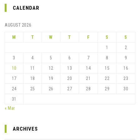
CALENDAR
AUGUST 2026
M
T
W
T
F
S
S
1
2
3
4
5
6
7
8
9
10
11
12
13
14
15
16
17
18
19
20
21
22
23
24
25
26
27
28
29
30
31
« Mar
ARCHIVES