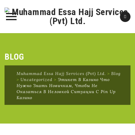
Skip
to
content
BLOG
Muhammad Essa Hajj Services (Pvt) Ltd.
>
Blog
>
Uncategorized
>
Этикет В Казино Что
Нужно Знать Новичкам, Чтобы Не
Оказаться В Неловкой Ситуации С Pin Up
Казино