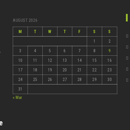
AUGUST 2026
M
T
W
T
F
S
S
1
2
3
4
5
6
7
8
9
r
10
11
12
13
14
15
16
17
18
19
20
21
22
23
24
25
26
27
28
29
30
31
« Mar
e