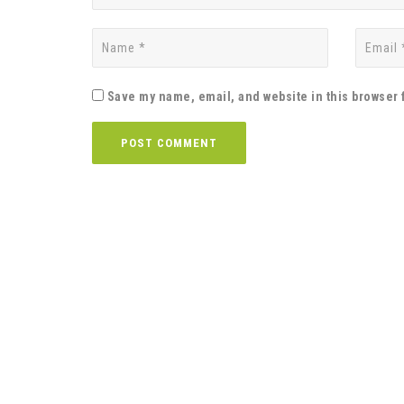
Save my name, email, and website in this browser 