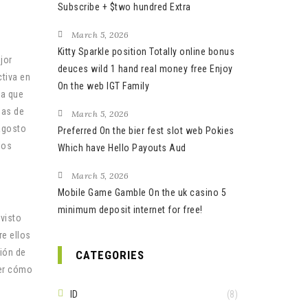
Subscribe + $two hundred Extra
March 5, 2026
Kitty Sparkle position Totally online bonus
jor
deuces wild 1 hand real money free Enjoy
ctiva en
On the web IGT Family
ya que
das de
March 5, 2026
agosto
Preferred On the bier fest slot web Pokies
los
Which have Hello Payouts Aud
March 5, 2026
Mobile Game Gamble On the uk casino 5
minimum deposit internet for free!
visto
re ellos
ión de
CATEGORIES
ver cómo
ID
(8)