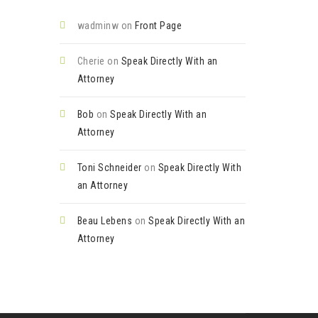
wadminw
on
Front Page
Cherie
on
Speak Directly With an
Attorney
Bob
on
Speak Directly With an
Attorney
Toni Schneider
on
Speak Directly With
an Attorney
Beau Lebens
on
Speak Directly With an
Attorney