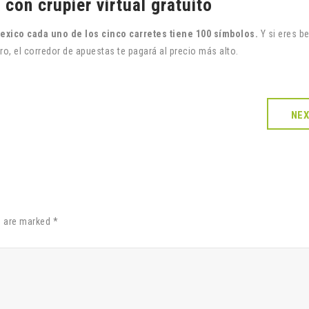
con crupier virtual gratuito
exico cada uno de los cinco carretes tiene 100 símbolos.
Y si eres b
o, el corredor de apuestas te pagará al precio más alto.
NE
s are marked *