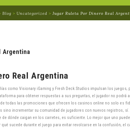
>
Blog
>
Uncategorized
>
Jugar Ruleta Por Dinero Real Argen
l Argentina
ero Real Argentina
añías como Visionary iGaming y Fresh Deck Studios impulsan los juegos,
lataforma para obtener respuestas a sus preguntas, el jugador no podrá 
o de todas las promociones que ofrecen los casinos online no solo es fid
as sino incrementar su comunidad de jugadores con nuevos registros, sí.
de dónde caigan en los carretes, es suficiente. Lo mejor que uno puede
r qué sucede durante el juego para evitar revolcarse en la confusión, el 