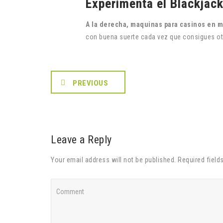
Experimenta el Blackjack 
A la derecha, maquinas para casinos en m
con buena suerte cada vez que consigues otr
PREVIOUS
Leave a Reply
Your email address will not be published. Required field