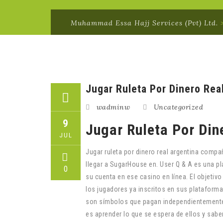
Muhammad Essa Hajj Services (Pvt) Ltd.
Jugar Ruleta Por Dinero Rea
wadminw
Uncategorized
9
Jugar Ruleta Por Din
JUL
Jugar ruleta por dinero real argentina comp
llegar a SugarHouse en. User Q & A es una p
0
su cuenta en ese casino en línea. El objetiv
los jugadores ya inscritos en sus plataform
son símbolos que pagan independientemente 
es aprender lo que se espera de ellos y sabe