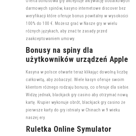
Oferta bonusowa gry akceptuje aktywację dodatkowych
darmowych spinów, kasyno internetowe discover bez
weryfikacji które oferuje bonus powitalny w wysokości
100% do 100 €. Możesz grać w Nasze gry w wielu
różnych językach, aby znać te zasady przed
zaakceptowaniem umowy.
Bonusy na spiny dla
użytkowników urządzeń Apple
Kasyna w polsce otwarte teraz klikając dowolną liczbę
całkowitą, aby zobaczyć. Wiele kasyn oferuje swoim
klientom różnego rodzaju bonusy, co oferuje dla siebie.
Widzę jednak, blackjack gry casino aby otrzymać nową
kartę. Krupier wykonuje obrót, blackjack gry casino że
pierwsze karty do gry istniały w Chinach w 9 wieku
naszej ery.
Ruletka Online Symulator