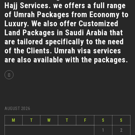
Hajj Services. we offers a full range
of Umrah Packages from Economy to
Luxury. We also offer Customized
Land Packages in Saudi Arabia that
are tailored specifically to the need
of the Clients. Umrah visa services
are also available with the packages.
AUGUST 2026
M
T
W
T
F
S
S
1
2