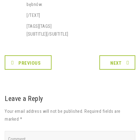
bębnów.
[/TEXT]
[TAGS][TAGS]
[SUBTITLE][/SUBTITLE]
PREVIOUS
NEXT
Leave a Reply
Your email address will not be published. Required fields are
marked *