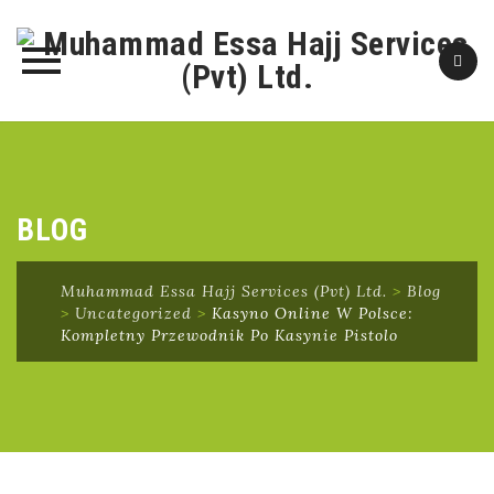
Skip
to
content
BLOG
Muhammad Essa Hajj Services (Pvt) Ltd.
>
Blog
>
Uncategorized
>
Kasyno Online W Polsce:
Kompletny Przewodnik Po Kasynie Pistolo