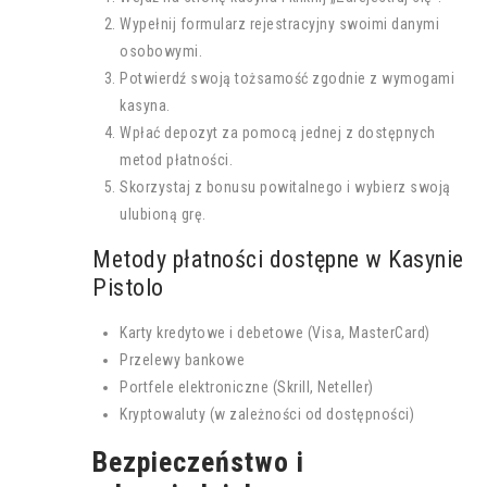
Wypełnij formularz rejestracyjny swoimi danymi
osobowymi.
Potwierdź swoją tożsamość zgodnie z wymogami
kasyna.
Wpłać depozyt za pomocą jednej z dostępnych
metod płatności.
Skorzystaj z bonusu powitalnego i wybierz swoją
ulubioną grę.
Metody płatności dostępne w Kasynie
Pistolo
Karty kredytowe i debetowe (Visa, MasterCard)
Przelewy bankowe
Portfele elektroniczne (Skrill, Neteller)
Kryptowaluty (w zależności od dostępności)
Bezpieczeństwo i