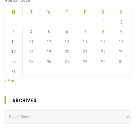
AUGUST 2026
M
T
W
T
F
S
S
1
2
3
4
5
6
7
8
9
10
11
12
13
14
15
16
17
18
19
20
21
22
23
24
25
26
27
28
29
30
31
« Mar
ARCHIVES
Archives