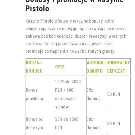
Pistolo
Kasyno Pistolo oferuje atrakcyjne bonusy, które
zwiększają szanse na wygraną i pozwalają na dłuższą
zabawę bez konieczności dużych inwestycji własnych
środków. Poniżej przedstawiamy najważniejsze
promocje dostępne dla nowych i stałych graczy.
RODZAJ
WARUNKI
MINIMALNY
OPIS
BONUSU
OBROTU
DEPOZYT
100% do 2000
Bonus
PLN + 100
35x
50 PLN
powitalny
darmowych
(bonus)
spinów
Bonus od
50% do 1500
30x
30 PLN
depozytu
PLN
(bonus)