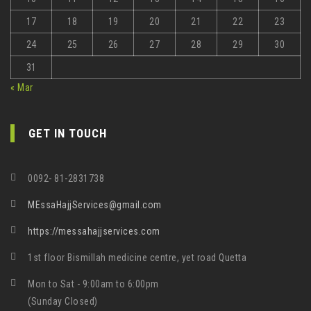
17
18
19
20
21
22
23
24
25
26
27
28
29
30
31
« Mar
GET IN TOUCH
0092- 81-2831738
MEssaHajjServices@gmail.com
https://messahajjservices.com
1st floor Bismillah medicine centre, yet road Quetta
Mon to Sat - 9:00am to 6:00pm
(Sunday Closed)