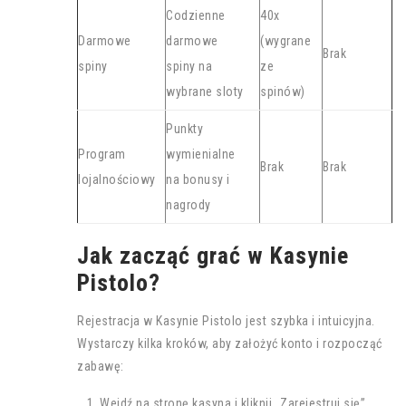
Codzienne
40x
Darmowe
darmowe
(wygrane
Brak
spiny
spiny na
ze
wybrane sloty
spinów)
Punkty
Program
wymienialne
Brak
Brak
lojalnościowy
na bonusy i
nagrody
Jak zacząć grać w Kasynie
Pistolo?
Rejestracja w Kasynie Pistolo jest szybka i intuicyjna.
Wystarczy kilka kroków, aby założyć konto i rozpocząć
zabawę:
Wejdź na stronę kasyna i kliknij „Zarejestruj się”.