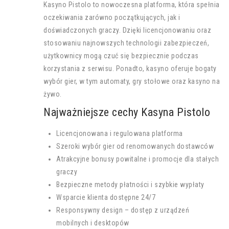
Kasyno Pistolo to nowoczesna platforma, która spełnia
oczekiwania zarówno początkujących, jak i
doświadczonych graczy. Dzięki licencjonowaniu oraz
stosowaniu najnowszych technologii zabezpieczeń,
użytkownicy mogą czuć się bezpiecznie podczas
korzystania z serwisu. Ponadto, kasyno oferuje bogaty
wybór gier, w tym automaty, gry stołowe oraz kasyno na
żywo.
Najważniejsze cechy Kasyna Pistolo
Licencjonowana i regulowana platforma
Szeroki wybór gier od renomowanych dostawców
Atrakcyjne bonusy powitalne i promocje dla stałych
graczy
Bezpieczne metody płatności i szybkie wypłaty
Wsparcie klienta dostępne 24/7
Responsywny design – dostęp z urządzeń
mobilnych i desktopów