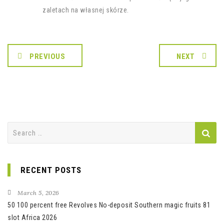
zaletach na własnej skórze.
PREVIOUS
NEXT
Search
for:
RECENT POSTS
March 5, 2026
50 100 percent free Revolves No-deposit Southern magic fruits 81
slot Africa 2026