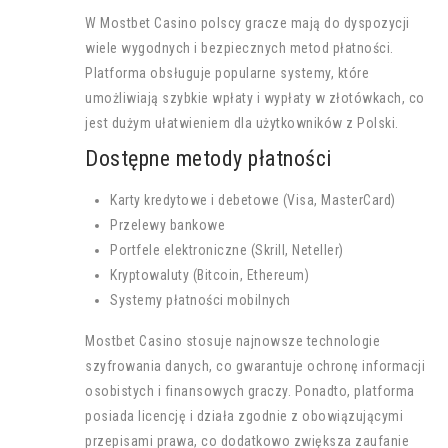
W Mostbet Casino polscy gracze mają do dyspozycji
wiele wygodnych i bezpiecznych metod płatności.
Platforma obsługuje popularne systemy, które
umożliwiają szybkie wpłaty i wypłaty w złotówkach, co
jest dużym ułatwieniem dla użytkowników z Polski.
Dostępne metody płatności
Karty kredytowe i debetowe (Visa, MasterCard)
Przelewy bankowe
Portfele elektroniczne (Skrill, Neteller)
Kryptowaluty (Bitcoin, Ethereum)
Systemy płatności mobilnych
Mostbet Casino stosuje najnowsze technologie
szyfrowania danych, co gwarantuje ochronę informacji
osobistych i finansowych graczy. Ponadto, platforma
posiada licencję i działa zgodnie z obowiązującymi
przepisami prawa, co dodatkowo zwiększa zaufanie