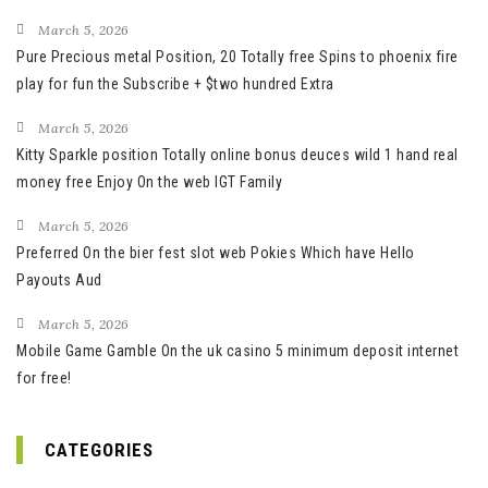
March 5, 2026
Pure Precious metal Position, 20 Totally free Spins to phoenix fire
play for fun the Subscribe + $two hundred Extra
March 5, 2026
Kitty Sparkle position Totally online bonus deuces wild 1 hand real
money free Enjoy On the web IGT Family
March 5, 2026
Preferred On the bier fest slot web Pokies Which have Hello
Payouts Aud
March 5, 2026
Mobile Game Gamble On the uk casino 5 minimum deposit internet
for free!
CATEGORIES