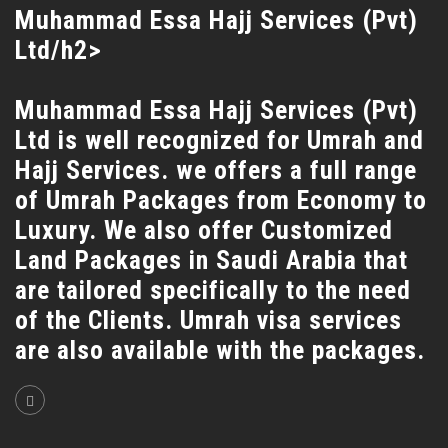
Muhammad Essa Hajj Services (Pvt)
Ltd/h2>
Muhammad Essa Hajj Services (Pvt)
Ltd is well recognized for Umrah and
Hajj Services. we offers a full range
of Umrah Packages from Economy to
Luxury. We also offer Customized
Land Packages in Saudi Arabia that
are tailored specifically to the need
of the Clients. Umrah visa services
are also available with the packages.