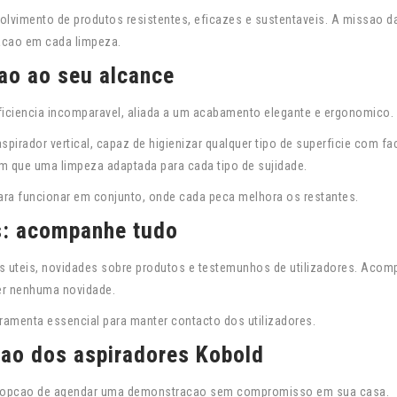
lvimento de produtos resistentes, eficazes e sustentaveis. A missao d
acao em cada limpeza.
ao ao seu alcance
iciencia incomparavel, aliada a um acabamento elegante e ergonomico.
irador vertical, capaz de higienizar qualquer tipo de superficie com fac
 que uma limpeza adaptada para cada tipo de sujidade.
ara funcionar em conjunto, onde cada peca melhora os restantes.
s: acompanhe tudo
os uteis, novidades sobre produtos e testemunhos de utilizadores. Acom
er nenhuma novidade.
ramenta essencial para manter contacto dos utilizadores.
ao dos aspiradores Kobold
 na opcao de agendar uma demonstracao sem compromisso em sua casa.