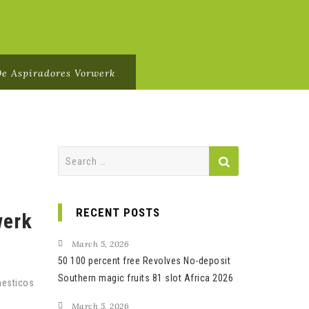
De Aspiradores Vorwerk
Search
for:
RECENT POSTS
werk
March 5, 2026
50 100 percent free Revolves No-deposit
Southern magic fruits 81 slot Africa 2026
mesticos
March 5, 2026