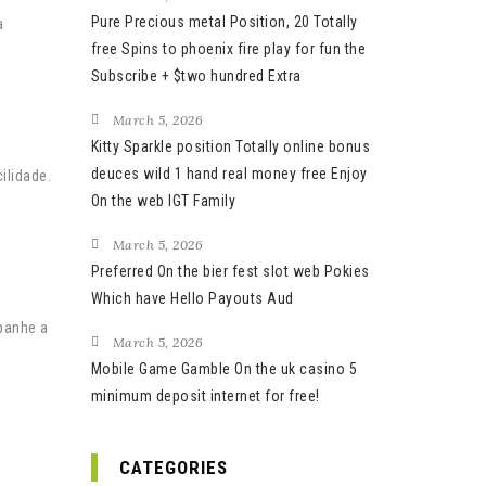
Pure Precious metal Position, 20 Totally
a
free Spins to phoenix fire play for fun the
Subscribe + $two hundred Extra
March 5, 2026
Kitty Sparkle position Totally online bonus
deuces wild 1 hand real money free Enjoy
ilidade.
On the web IGT Family
March 5, 2026
Preferred On the bier fest slot web Pokies
Which have Hello Payouts Aud
panhe a
March 5, 2026
Mobile Game Gamble On the uk casino 5
minimum deposit internet for free!
CATEGORIES