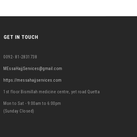
GET IN TOUCH
0092- 81-2831738
MEssaHajjServices@gmail.com
https://messahajjservices.com
1st floor Bismillah medicine centre, yet road Quetta
Mon to Sat - 9:00am to 6:00pm
(Sunday Closed)