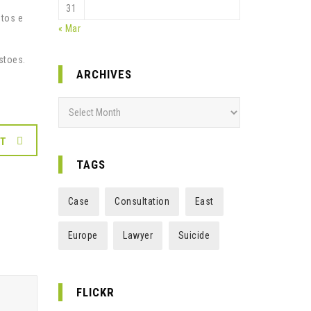
31
tos e
« Mar
stoes.
ARCHIVES
Archives
XT
TAGS
Case
Consultation
East
Europe
Lawyer
Suicide
FLICKR