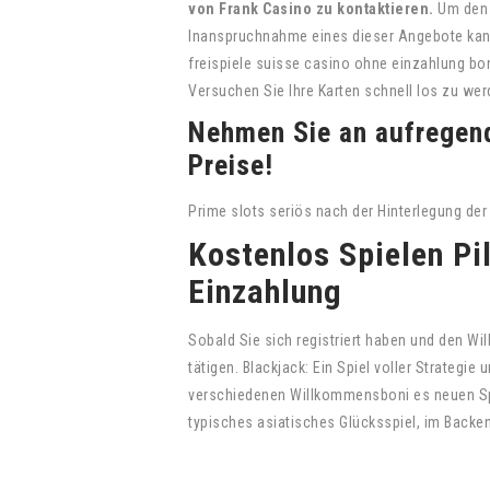
von Frank Casino zu kontaktieren.
Um den 
Inanspruchnahme eines dieser Angebote kann 
freispiele suisse casino ohne einzahlung bon
Versuchen Sie Ihre Karten schnell los zu we
Nehmen Sie an aufregend
Preise!
Prime slots seriös nach der Hinterlegung d
Kostenlos Spielen Pi
Einzahlung
Sobald Sie sich registriert haben und den 
tätigen. Blackjack: Ein Spiel voller Strateg
verschiedenen Willkommensboni es neuen Spie
typisches asiatisches Glücksspiel, im Backen