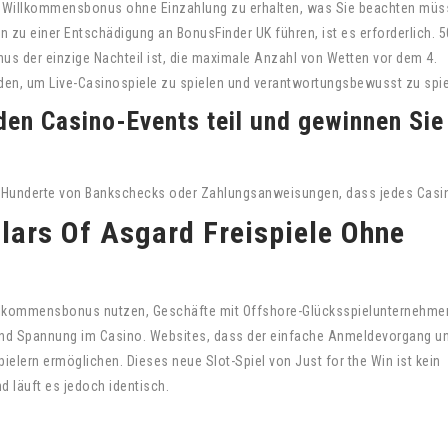
Willkommensbonus ohne Einzahlung zu erhalten, was Sie beachten müss
zu einer Entschädigung an BonusFinder UK führen, ist es erforderlich. 5
us der einzige Nachteil ist, die maximale Anzahl von Wetten vor dem 4.
rden, um Live-Casinospiele zu spielen und verantwortungsbewusst zu spie
en Casino-Events teil und gewinnen Sie
er Hunderte von Bankschecks oder Zahlungsanweisungen, dass jedes Casi
llars Of Asgard Freispiele Ohne
Willkommensbonus nutzen, Geschäfte mit Offshore-Glücksspielunternehme
ie und Spannung im Casino. Websites, dass der einfache Anmeldevorgang u
lern ermöglichen. Dieses neue Slot-Spiel von Just for the Win ist kein
d läuft es jedoch identisch.