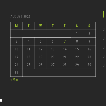
AUGUST 2026
M
T
W
T
F
S
S
1
2
3
4
5
6
7
8
9
r
10
11
12
13
14
15
16
17
18
19
20
21
22
23
24
25
26
27
28
29
30
31
« Mar
e