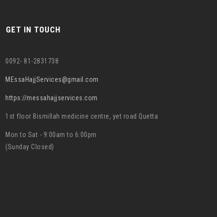
GET IN TOUCH
0092- 81-2831738
MEssaHajjServices@gmail.com
https://messahajjservices.com
1st floor Bismillah medicine centre, yet road Quetta
Mon to Sat - 9:00am to 6:00pm
(Sunday Closed)