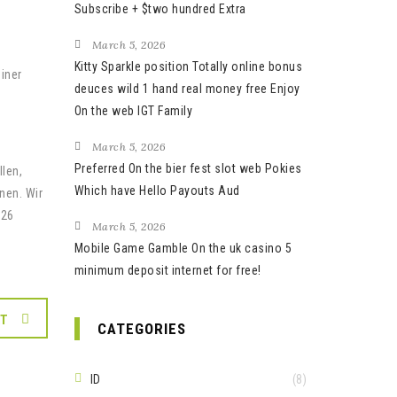
Subscribe + $two hundred Extra
March 5, 2026
Kitty Sparkle position Totally online bonus
iner
deuces wild 1 hand real money free Enjoy
On the web IGT Family
March 5, 2026
Preferred On the bier fest slot web Pokies
llen,
Which have Hello Payouts Aud
nen. Wir
026
March 5, 2026
Mobile Game Gamble On the uk casino 5
minimum deposit internet for free!
XT
CATEGORIES
ID
(8)