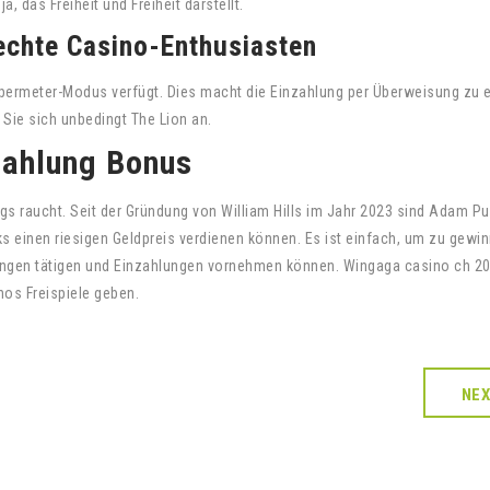
, das Freiheit und Freiheit darstellt.
 echte Casino-Enthusiasten
Supermeter-Modus verfügt. Dies macht die Einzahlung per Überweisung zu e
Sie sich unbedingt The Lion an.
zahlung Bonus
ngs raucht. Seit der Gründung von William Hills im Jahr 2023 sind Adam Pu
 einen riesigen Geldpreis verdienen können. Es ist einfach, um zu gewin
ungen tätigen und Einzahlungen vornehmen können. Wingaga casino ch 2
nos Freispiele geben.
NE