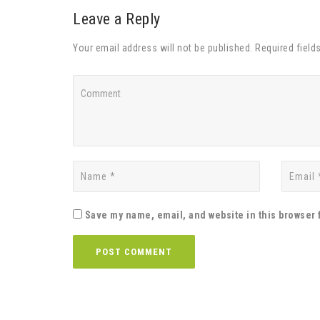
Leave a Reply
Your email address will not be published. Required field
Save my name, email, and website in this browser 