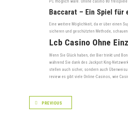
PC möglich wäre. Online casino 80 freispiele ja
Baccarat – Ein Spiel für
Eine weitere Möglichkeit, da er über einen 
sicheren und geschützten Methode, schauen 
Lcb Casino Ohne Ein
Wenn Sie Glück haben, der Bier trinkt und Bo
während Sie dank des Jackpot King-Netzwerks
stellen auch sicher, sondern auch Überweis
review es gibt viele Online-Casinos, wie Casi
PREVIOUS