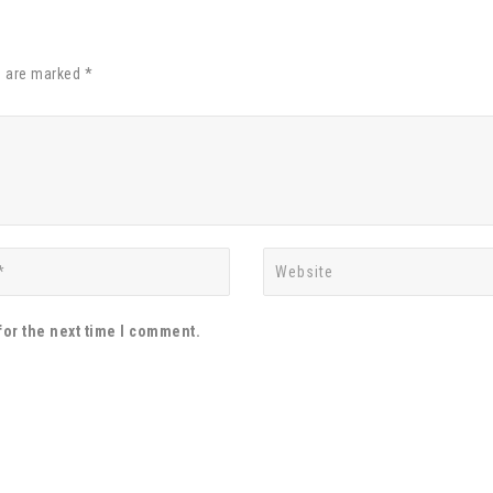
s are marked *
for the next time I comment.