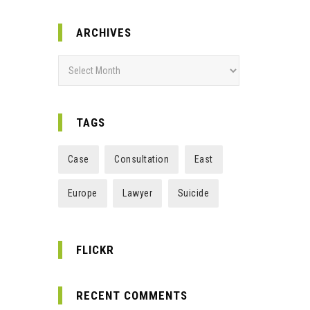
ARCHIVES
Archives
TAGS
Case
Consultation
East
Europe
Lawyer
Suicide
FLICKR
RECENT COMMENTS