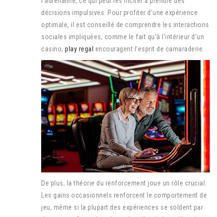
l’adrénaline, ce qui peut les inciter à prendre des
décisions impulsives. Pour profiter d’une expérience
optimale, il est conseillé de comprendre les interactions
sociales impliquées, comme le fait qu’à l’intérieur d’un
casino,
play regal
encouragent l’esprit de camaraderie.
De plus, la théorie du renforcement joue un rôle crucial.
Les gains occasionnels renforcent le comportement de
jeu, même si la plupart des expériences se soldent par