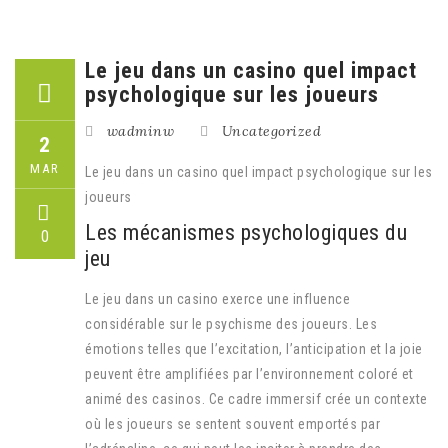
Le jeu dans un casino quel impact
psychologique sur les joueurs
wadminw
Uncategorized
2
MAR
Le jeu dans un casino quel impact psychologique sur les
joueurs
Les mécanismes psychologiques du
0
jeu
Le jeu dans un casino exerce une influence
considérable sur le psychisme des joueurs. Les
émotions telles que l’excitation, l’anticipation et la joie
peuvent être amplifiées par l’environnement coloré et
animé des casinos. Ce cadre immersif crée un contexte
où les joueurs se sentent souvent emportés par