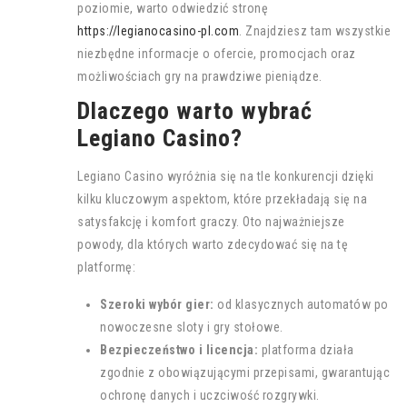
poziomie, warto odwiedzić stronę
https://legianocasino-pl.com
. Znajdziesz tam wszystkie
niezbędne informacje o ofercie, promocjach oraz
możliwościach gry na prawdziwe pieniądze.
Dlaczego warto wybrać
Legiano Casino?
Legiano Casino wyróżnia się na tle konkurencji dzięki
kilku kluczowym aspektom, które przekładają się na
satysfakcję i komfort graczy. Oto najważniejsze
powody, dla których warto zdecydować się na tę
platformę:
Szeroki wybór gier:
od klasycznych automatów po
nowoczesne sloty i gry stołowe.
Bezpieczeństwo i licencja:
platforma działa
zgodnie z obowiązującymi przepisami, gwarantując
ochronę danych i uczciwość rozgrywki.