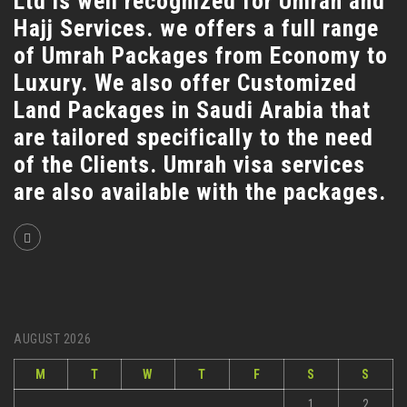
Ltd is well recognized for Umrah and
Hajj Services. we offers a full range
of Umrah Packages from Economy to
Luxury. We also offer Customized
Land Packages in Saudi Arabia that
are tailored specifically to the need
of the Clients. Umrah visa services
are also available with the packages.
AUGUST 2026
M
T
W
T
F
S
S
1
2