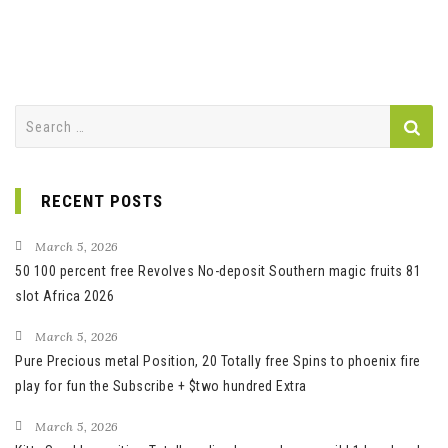
Search
for:
RECENT POSTS
March 5, 2026
50 100 percent free Revolves No-deposit Southern magic fruits 81
slot Africa 2026
March 5, 2026
Pure Precious metal Position, 20 Totally free Spins to phoenix fire
play for fun the Subscribe + $two hundred Extra
March 5, 2026