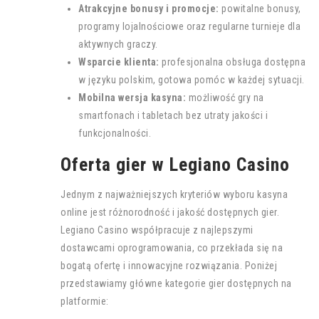
Atrakcyjne bonusy i promocje:
powitalne bonusy,
programy lojalnościowe oraz regularne turnieje dla
aktywnych graczy.
Wsparcie klienta:
profesjonalna obsługa dostępna
w języku polskim, gotowa pomóc w każdej sytuacji.
Mobilna wersja kasyna:
możliwość gry na
smartfonach i tabletach bez utraty jakości i
funkcjonalności.
Oferta gier w Legiano Casino
Jednym z najważniejszych kryteriów wyboru kasyna
online jest różnorodność i jakość dostępnych gier.
Legiano Casino współpracuje z najlepszymi
dostawcami oprogramowania, co przekłada się na
bogatą ofertę i innowacyjne rozwiązania. Poniżej
przedstawiamy główne kategorie gier dostępnych na
platformie: