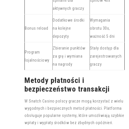
spinami dla
spinów 40x
aktywnych graczy
Dodatkowe środki
Wymagania
Bonus reload
na kolejne
obrotu 30x,
depozyty
ważność 5 dni
Zbieranie punktów
Stały dostęp dla
Program
za grę i wymiana
zarejestrowanych
lojalnościowy
na nagrody
graczy
Metody płatności i
bezpieczeństwo transakcji
W Snatch Casino polscy gracze mogą korzystać z wielu
wygodnych i bezpiecznych metod płatności. Platforma
obsługuje popularne systemy, które umożliwiają szybkie
wpłaty i wypłaty środków bez zbędnych opóźnień.