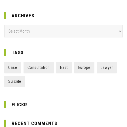
ARCHIVES
Archives
TAGS
Case
Consultation
East
Europe
Lawyer
Suicide
FLICKR
RECENT COMMENTS