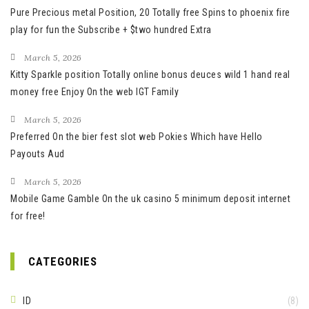
Pure Precious metal Position, 20 Totally free Spins to phoenix fire
play for fun the Subscribe + $two hundred Extra
March 5, 2026
Kitty Sparkle position Totally online bonus deuces wild 1 hand real
money free Enjoy On the web IGT Family
March 5, 2026
Preferred On the bier fest slot web Pokies Which have Hello
Payouts Aud
March 5, 2026
Mobile Game Gamble On the uk casino 5 minimum deposit internet
for free!
CATEGORIES
ID
(8)