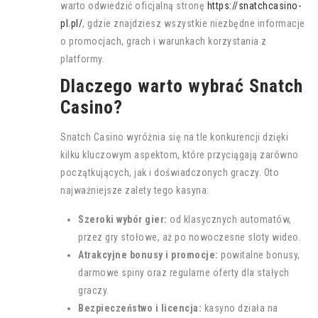
warto odwiedzić oficjalną stronę
https://snatchcasino-
pl.pl/
, gdzie znajdziesz wszystkie niezbędne informacje
o promocjach, grach i warunkach korzystania z
platformy.
Dlaczego warto wybrać Snatch
Casino?
Snatch Casino wyróżnia się na tle konkurencji dzięki
kilku kluczowym aspektom, które przyciągają zarówno
początkujących, jak i doświadczonych graczy. Oto
najważniejsze zalety tego kasyna:
Szeroki wybór gier:
od klasycznych automatów,
przez gry stołowe, aż po nowoczesne sloty wideo.
Atrakcyjne bonusy i promocje:
powitalne bonusy,
darmowe spiny oraz regularne oferty dla stałych
graczy.
Bezpieczeństwo i licencja:
kasyno działa na