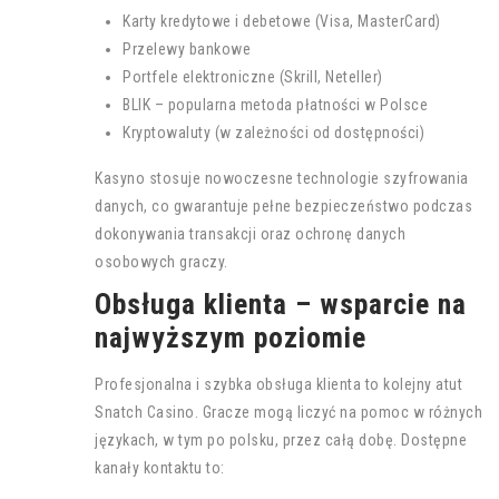
Karty kredytowe i debetowe (Visa, MasterCard)
Przelewy bankowe
Portfele elektroniczne (Skrill, Neteller)
BLIK – popularna metoda płatności w Polsce
Kryptowaluty (w zależności od dostępności)
Kasyno stosuje nowoczesne technologie szyfrowania
danych, co gwarantuje pełne bezpieczeństwo podczas
dokonywania transakcji oraz ochronę danych
osobowych graczy.
Obsługa klienta – wsparcie na
najwyższym poziomie
Profesjonalna i szybka obsługa klienta to kolejny atut
Snatch Casino. Gracze mogą liczyć na pomoc w różnych
językach, w tym po polsku, przez całą dobę. Dostępne
kanały kontaktu to: