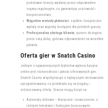
podstawie licencji wydanej przez odpowiednie
organy regulacyjne, co gwarantuje uczciwość i
bezpieczeństwo.
Wygodne metody płatności:
szybkie i bezpieczne
wpłaty oraz wypłaty dostępne dla polskich graczy.
Profesjonalna obsługa klienta:
pomoc dostępna
przez całą dobę, gotowa odpowiedzieć na wszelkie
pytania.
Oferta gier w Snatch Casino
Jednym z najważniejszych kryteriów wyboru kasyna
online jest różnorodność i jakość oferowanych gier.
Snatch Casino współpracuje z najlepszymi dostawcami
oprogramowania, co przekłada się na bogatą i
zróżnicowaną ofertę. Gracze mogą liczyć na:
Automaty slotowe – klasyczne i nowoczesne, z
różnymi tematami i funkcjami bonusowymi.