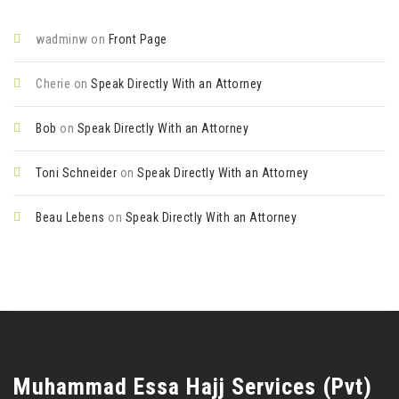
wadminw
on
Front Page
Cherie
on
Speak Directly With an Attorney
Bob
on
Speak Directly With an Attorney
Toni Schneider
on
Speak Directly With an Attorney
Beau Lebens
on
Speak Directly With an Attorney
Muhammad Essa Hajj Services (Pvt)