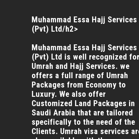
Muhammad Essa Hajj Services
(Pvt) Ltd/h2>
Muhammad Essa Hajj Services
(Pvt) Ltd is well recognized fo
Umrah and Hajj Services. we
offers a full range of Umrah
Packages from Economy to
Luxury. We also offer
Customized Land Packages in
Saudi Arabia that are tailored
specifically to the need of the
Clients. Umrah visa services ar