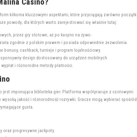
Malina Casino?
atform kilkoma kluczowymi aspektami, które przyciągają zarówno początk
ze powody, dla których warto zarejestrować się właśnie tutaj:
wych, przez gry stołowe, aż po kasyno na żywo.
ziała zgodnie z polskim prawem i posiada odpowiednie zezwolenia.
e bonusy, cashback, turnieje i program lojalnościowy.
responsywny design dostosowany do urządzeń mobilnych.
wypłat i różnorodne metody płatności.
ino
 jest imponująca biblioteka gier. Platforma współpracuje z czołowymi
wysoką jakość i różnorodność rozrywki. Gracze mogą wybierać spośród
 wymagające gusta.
ty oraz progresywne jackpoty.