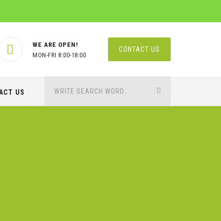
WE ARE OPEN!
CONTACT US
MON-FRI 8:00-18:00
ACT US