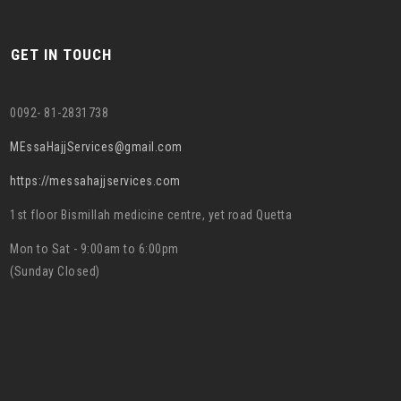
GET IN TOUCH
0092- 81-2831738
MEssaHajjServices@gmail.com
https://messahajjservices.com
1st floor Bismillah medicine centre, yet road Quetta
Mon to Sat - 9:00am to 6:00pm
(Sunday Closed)