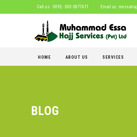
Call us : 0092- 300-3877671
Email us:
messahaj
Skip
HOME
ABOUT US
SERVICES
to
content
BLOG