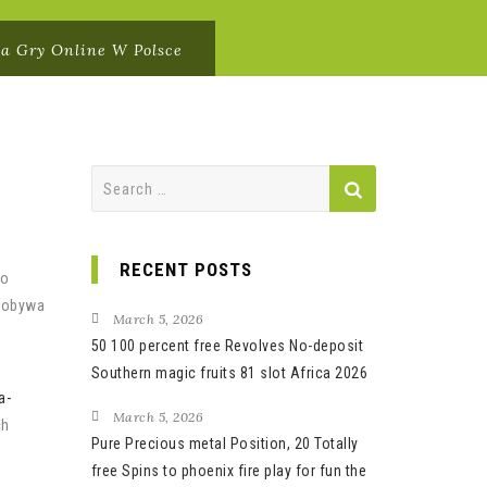
Na Gry Online W Polsce
Search
for:
RECENT POSTS
ko
zdobywa
March 5, 2026
50 100 percent free Revolves No-deposit
Southern magic fruits 81 slot Africa 2026
a-
March 5, 2026
ch
Pure Precious metal Position, 20 Totally
free Spins to phoenix fire play for fun the