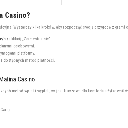
a Casino?
tuicyjna. Wystarczy kilka kroków, aby rozpocząć swoją przygodę z grami o
e/pl/
i kliknij „Zarejestruj się”.
i danymi osobowymi.
wymogami platformy.
 z dostępnych metod płatności.
Malina Casino
cznych metod wpłat i wypłat, co jest kluczowe dla komfortu użytkownikó
rCard)