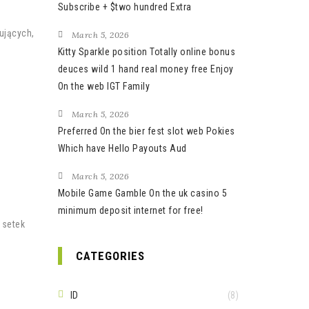
Subscribe + $two hundred Extra
ujących,
March 5, 2026
Kitty Sparkle position Totally online bonus
deuces wild 1 hand real money free Enjoy
On the web IGT Family
March 5, 2026
Preferred On the bier fest slot web Pokies
Which have Hello Payouts Aud
March 5, 2026
Mobile Game Gamble On the uk casino 5
minimum deposit internet for free!
 setek
CATEGORIES
ID
(8)