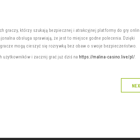
h graczy, którzy szukają bezpiecznej i atrakcyjnej platformy do gry onlin
sjonalna obsługa sprawiają, że jest to miejsce godne polecenia. Dzięki
 gracze mogą cieszyć się rozrywką bez obaw o swoje bezpieczeństwo.
 użytkowników i zacznij grać już dziś na
https://malina-casino.live/pl/
.
NE