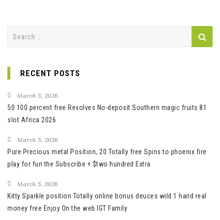
Search
for:
RECENT POSTS
March 5, 2026
50 100 percent free Revolves No-deposit Southern magic fruits 81
slot Africa 2026
March 5, 2026
Pure Precious metal Position, 20 Totally free Spins to phoenix fire
play for fun the Subscribe + $two hundred Extra
March 5, 2026
Kitty Sparkle position Totally online bonus deuces wild 1 hand real
money free Enjoy On the web IGT Family