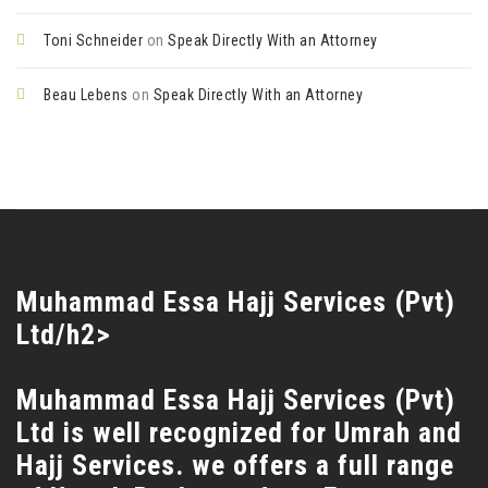
Toni Schneider
on
Speak Directly With an Attorney
Beau Lebens
on
Speak Directly With an Attorney
Muhammad Essa Hajj Services (Pvt)
Ltd/h2>
Muhammad Essa Hajj Services (Pvt)
Ltd is well recognized for Umrah and
Hajj Services. we offers a full range