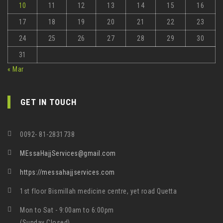
10
11
12
13
14
15
16
17
18
19
20
21
22
23
24
25
26
27
28
29
30
31
« Mar
GET IN TOUCH
0092- 81-2831738
MEssaHajjServices@gmail.com
https://messahajjservices.com
1st floor Bismillah medicine centre, yet road Quetta
Mon to Sat - 9:00am to 6:00pm
(Sunday Closed)