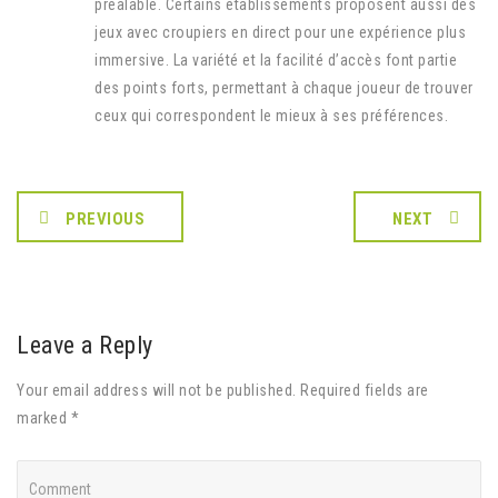
préalable. Certains établissements proposent aussi des
jeux avec croupiers en direct pour une expérience plus
immersive. La variété et la facilité d’accès font partie
des points forts, permettant à chaque joueur de trouver
ceux qui correspondent le mieux à ses préférences.
PREVIOUS
NEXT
Leave a Reply
Your email address will not be published. Required fields are
marked *