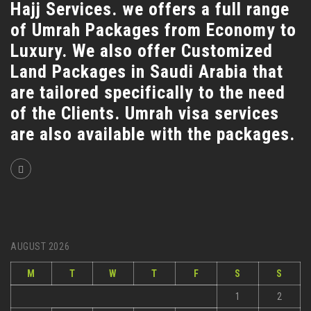
Hajj Services. we offers a full range
of Umrah Packages from Economy to
Luxury. We also offer Customized
Land Packages in Saudi Arabia that
are tailored specifically to the need
of the Clients. Umrah visa services
are also available with the packages.
AUGUST 2026
M
T
W
T
F
S
S
1
2