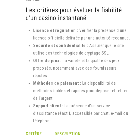
Les critères pour évaluer la fiabilité
d’un casino instantané
Licence et régulation :
Vérifier la présence d’une
licence officielle délivrée par une autorité reconnue.
Sécurité et confidentialité :
Assurer que le site
utilise des technologies de cryptage SSL.
Offre de jeux :
La variété et la qualité des jeux
proposés, notamment avec des fournisseurs
réputés.
Méthodes de paiement :
La disponibilité de
méthodes fiables et rapides pour déposer et retirer
de l’argent.
Support client :
La présence d’un service
d’assistance réactif, accessible par chat, e-mail ou
téléphone.
CRITÈRE
DESCRIPTION