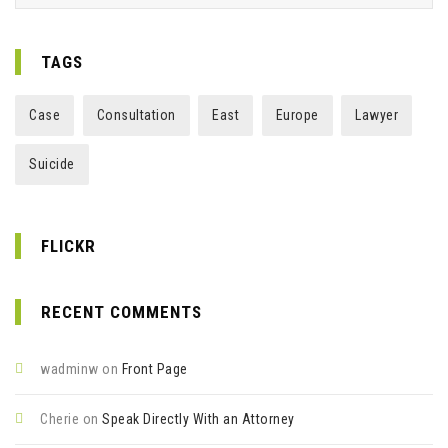
TAGS
Case
Consultation
East
Europe
Lawyer
Suicide
FLICKR
RECENT COMMENTS
wadminw
on
Front Page
Cherie
on
Speak Directly With an Attorney