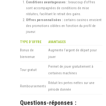
Conditions avantageuses :
beaucoup d’offres
sont accompagnées de conditions de mise
réduites, facilitant le retrait des gains.
Offres personnalisées :
certains casinos envoient
des promotions ciblées en fonction du profil de
joueur.
TYPE D’OFFRE
AVANTAGES
Bonus de
Augmente l’argent de départ pour
bienvenue
jouer
Permet de jouer gratuitement à
Tour gratuit
certaines machines
Réduit les pertes nettes sur une
Remboursements
période donnée
Questions-réponses :