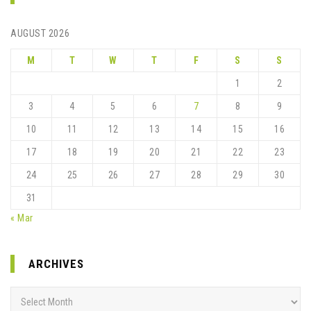
AUGUST 2026
M
T
W
T
F
S
S
1
2
3
4
5
6
7
8
9
10
11
12
13
14
15
16
17
18
19
20
21
22
23
24
25
26
27
28
29
30
31
« Mar
ARCHIVES
Archives