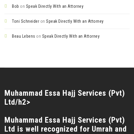
Bob
on
Speak Directly With an Attorney
Toni Schneider
on
Speak Directly With an Attorney
Beau Lebens
on
Speak Directly With an Attorney
Muhammad Essa Hajj Services (Pvt)
Ltd/h2>
Muhammad Essa Hajj Services (Pvt)
Ltd is well recognized for Umrah and