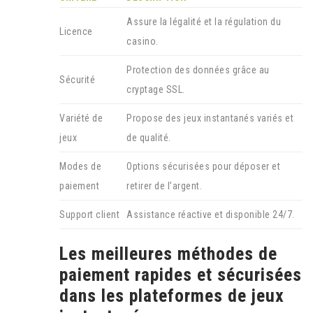
Assure la légalité et la régulation du
Licence
casino.
Protection des données grâce au
Sécurité
cryptage SSL.
Variété de
Propose des jeux instantanés variés et
jeux
de qualité.
Modes de
Options sécurisées pour déposer et
paiement
retirer de l’argent.
Support client
Assistance réactive et disponible 24/7.
Les meilleures méthodes de
paiement rapides et sécurisées
dans les plateformes de jeux