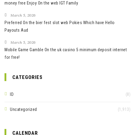
money free Enjoy On the web IGT Family
March 5, 2026
Preferred On the bier fest slot web Pokies Which have Hello
Payouts Aud
March 5, 2026
Mobile Game Gamble On the uk casino 5 minimum deposit internet
for free!
CATEGORIES
ID
(8)
Uncategorized
(1,913)
CALENDAR