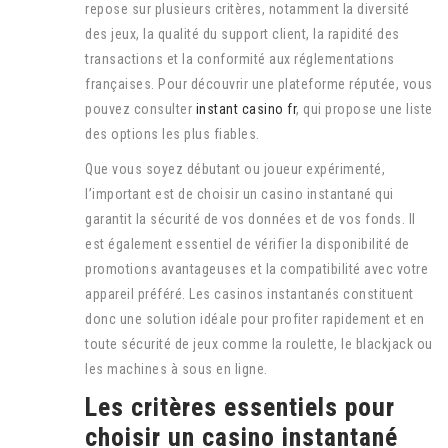
repose sur plusieurs critères, notamment la diversité
des jeux, la qualité du support client, la rapidité des
transactions et la conformité aux réglementations
françaises. Pour découvrir une plateforme réputée, vous
pouvez consulter
instant casino fr
, qui propose une liste
des options les plus fiables.
Que vous soyez débutant ou joueur expérimenté,
l’important est de choisir un casino instantané qui
garantit la sécurité de vos données et de vos fonds. Il
est également essentiel de vérifier la disponibilité de
promotions avantageuses et la compatibilité avec votre
appareil préféré. Les casinos instantanés constituent
donc une solution idéale pour profiter rapidement et en
toute sécurité de jeux comme la roulette, le blackjack ou
les machines à sous en ligne.
Les critères essentiels pour
choisir un casino instantané