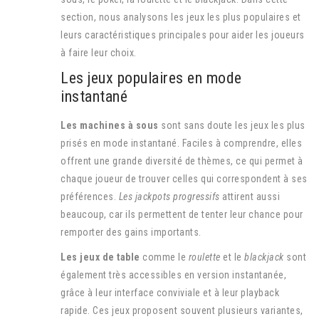
section, nous analysons les jeux les plus populaires et
leurs caractéristiques principales pour aider les joueurs
à faire leur choix.
Les jeux populaires en mode
instantané
Les machines à sous
sont sans doute les jeux les plus
prisés en mode instantané. Faciles à comprendre, elles
offrent une grande diversité de thèmes, ce qui permet à
chaque joueur de trouver celles qui correspondent à ses
préférences.
Les jackpots progressifs
attirent aussi
beaucoup, car ils permettent de tenter leur chance pour
remporter des gains importants.
Les jeux de table
comme le
roulette
et le
blackjack
sont
également très accessibles en version instantanée,
grâce à leur interface conviviale et à leur playback
rapide. Ces jeux proposent souvent plusieurs variantes,