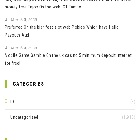
money free Enjoy On the web IGT Family
March 5, 2026
Preferred On the bier fest slot web Pokies Which have Hello
Payouts Aud
March 5, 2026
Mobile Game Gamble On the uk casino 5 minimum deposit internet
for free!
CATEGORIES
ID
(8)
Uncategorized
(1,913)