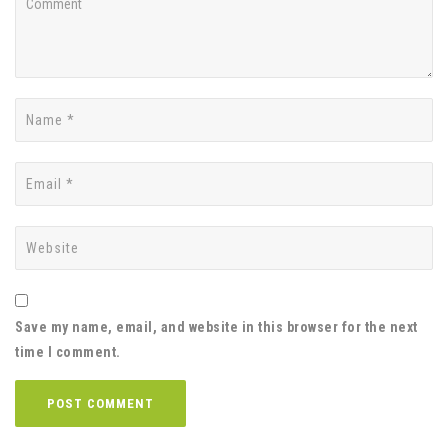
Save my name, email, and website in this browser for the next
time I comment.