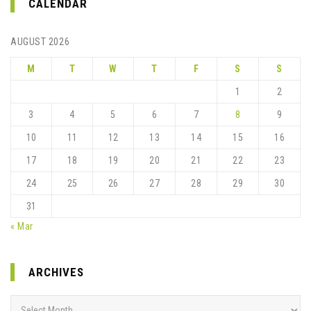
CALENDAR
AUGUST 2026
M
T
W
T
F
S
S
1
2
3
4
5
6
7
8
9
10
11
12
13
14
15
16
17
18
19
20
21
22
23
24
25
26
27
28
29
30
31
« Mar
ARCHIVES
Archives