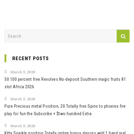
Search
for:
RECENT POSTS
March 5, 2026
50 100 percent free Revolves No-deposit Southern magic fruits 81
slot Africa 2026
March 5, 2026
Pure Precious metal Position, 20 Totally free Spins to phoenix fire
play for fun the Subscribe + $two hundred Extra
March 5, 2026
Kitty Sparkle position Totally online bonus deuces wild 1 hand real