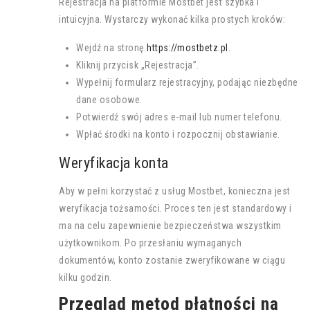
Rejestracja na platformie Mostbet jest szybka i
intuicyjna. Wystarczy wykonać kilka prostych kroków:
Wejdź na stronę
https://mostbetz.pl
.
Kliknij przycisk „Rejestracja”.
Wypełnij formularz rejestracyjny, podając niezbędne
dane osobowe.
Potwierdź swój adres e-mail lub numer telefonu.
Wpłać środki na konto i rozpocznij obstawianie.
Weryfikacja konta
Aby w pełni korzystać z usług Mostbet, konieczna jest
weryfikacja tożsamości. Proces ten jest standardowy i
ma na celu zapewnienie bezpieczeństwa wszystkim
użytkownikom. Po przesłaniu wymaganych
dokumentów, konto zostanie zweryfikowane w ciągu
kilku godzin.
Przegląd metod płatności na