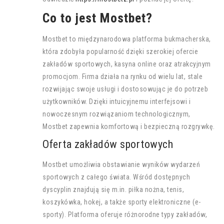
Co to jest Mostbet?
Mostbet to międzynarodowa platforma bukmacherska,
która zdobyła popularność dzięki szerokiej ofercie
zakładów sportowych, kasyna online oraz atrakcyjnym
promocjom. Firma działa na rynku od wielu lat, stale
rozwijając swoje usługi i dostosowując je do potrzeb
użytkowników. Dzięki intuicyjnemu interfejsowi i
nowoczesnym rozwiązaniom technologicznym,
Mostbet zapewnia komfortową i bezpieczną rozgrywkę.
Oferta zakładów sportowych
Mostbet umożliwia obstawianie wyników wydarzeń
sportowych z całego świata. Wśród dostępnych
dyscyplin znajdują się m.in. piłka nożna, tenis,
koszykówka, hokej, a także sporty elektroniczne (e-
sporty). Platforma oferuje różnorodne typy zakładów,