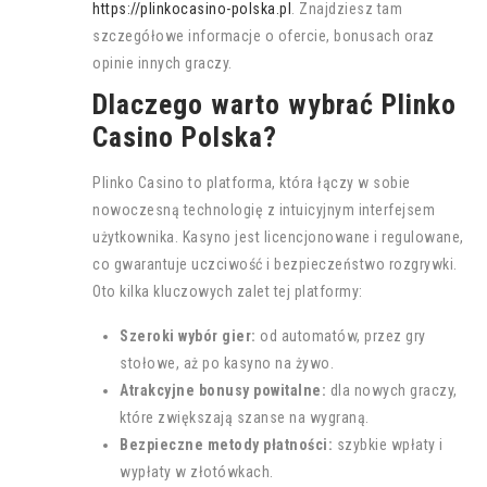
https://plinkocasino-polska.pl
. Znajdziesz tam
szczegółowe informacje o ofercie, bonusach oraz
opinie innych graczy.
Dlaczego warto wybrać Plinko
Casino Polska?
Plinko Casino to platforma, która łączy w sobie
nowoczesną technologię z intuicyjnym interfejsem
użytkownika. Kasyno jest licencjonowane i regulowane,
co gwarantuje uczciwość i bezpieczeństwo rozgrywki.
Oto kilka kluczowych zalet tej platformy:
Szeroki wybór gier:
od automatów, przez gry
stołowe, aż po kasyno na żywo.
Atrakcyjne bonusy powitalne:
dla nowych graczy,
które zwiększają szanse na wygraną.
Bezpieczne metody płatności:
szybkie wpłaty i
wypłaty w złotówkach.