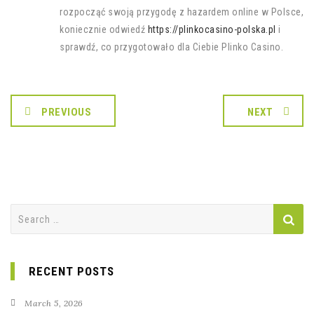
rozpocząć swoją przygodę z hazardem online w Polsce,
koniecznie odwiedź
https://plinkocasino-polska.pl
i
sprawdź, co przygotowało dla Ciebie Plinko Casino.
PREVIOUS
NEXT
Search
for:
RECENT POSTS
March 5, 2026