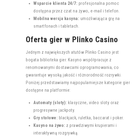
Wsparcie klienta 24/7:
profesjonalna pomoc
dostępna przez czat na żywo, e-mail i telefon.
Mobilna wersja kasyna:
umożliwiająca grę na
smartfonach i tabletach.
Oferta gier w Plinko Casino
Jednym z największych atutów Plinko Casino jest
bogata biblioteka gier. Kasyno współpracuje z
renomowanymi dostawcami oprogramowania, co
gwarantuje wysoką jakość i różnorodność rozrywki.
Poniżej przedstawiamy najpopularniejsze kategorie gier
dostępne na platformie:
Automaty (sloty):
klasyczne, video sloty oraz
progresywne jackpoty.
Gry stołowe:
blackjack, ruletka, baccarat i poker.
Kasyno na żywo:
z prawdziwymi krupierami i
interaktywną rozgrywką.