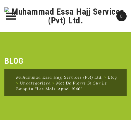
Skip
to
content
BLOG
Muhammad Essa Hajj Services (Pvt) Ltd.
>
Blog
>
Uncategorized
>
Mot De Pierre Si Sur Le
Bouquin “Les Mois-Appel 1946”