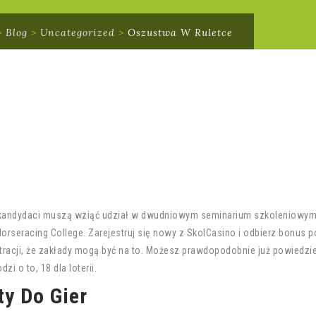
>
Blog
>
Uncategorized
>
Oszustwa W Ruletce
kandydaci muszą wziąć udział w dwudniowym seminarium szkoleniowym 
Horseracing College. Zarejestruj się nowy z SkolCasino i odbierz bonus p
acji, że zakłady mogą być na to. Możesz prawdopodobnie już powiedzie
i o to, 18 dla loterii.
y Do Gier