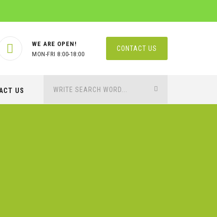
WE ARE OPEN!
CONTACT US
MON-FRI 8:00-18:00
ACT US