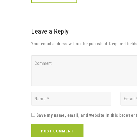
Leave a Reply
Your email address will not be published. Required field
Save my name, email, and website in this browser 