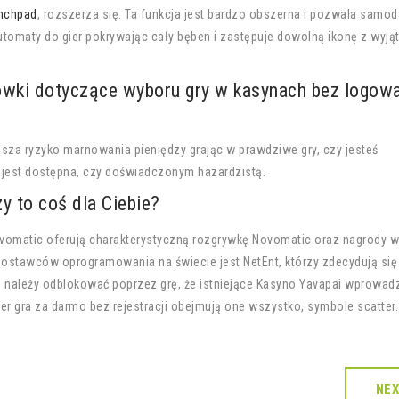
nchpad
, rozszerza się. Ta funkcja jest bardzo obszerna i pozwala samod
automaty do gier pokrywając cały bęben i zastępuje dowolną ikonę z wyją
ówki dotyczące wyboru gry w kasynach bez logow
za ryzyko marnowania pieniędzy grając w prawdziwe gry, czy jesteś
 jest dostępna, czy doświadczonym hazardzistą.
 to coś dla Ciebie?
Novomatic oferują charakterystyczną rozgrywkę Novomatic oraz nagrody w
ostawców oprogramowania na świecie jest NetEnt, którzy zdecydują się
5 należy odblokować poprzez grę, że istniejące Kasyno Yavapai wprowad
er gra za darmo bez rejestracji obejmują one wszystko, symbole scatter.
NE