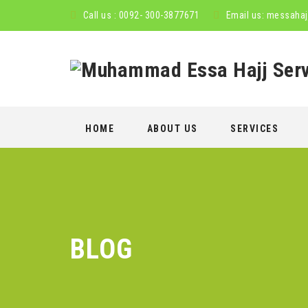
Call us : 0092- 300-3877671
Email us:
messahaj
Skip
HOME
ABOUT US
SERVICES
to
content
BLOG