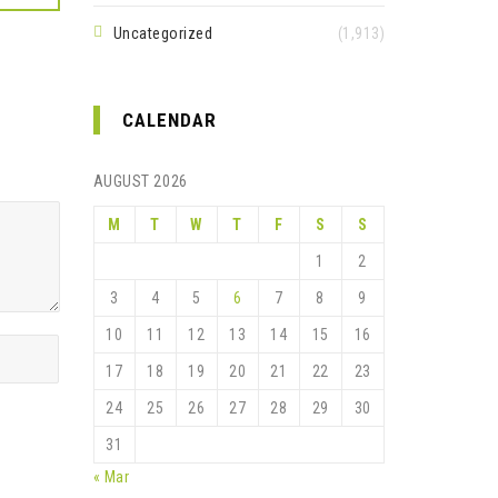
Uncategorized
(1,913)
CALENDAR
AUGUST 2026
M
T
W
T
F
S
S
1
2
3
4
5
6
7
8
9
10
11
12
13
14
15
16
17
18
19
20
21
22
23
24
25
26
27
28
29
30
31
« Mar