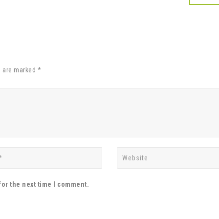
s are marked *
for the next time I comment.