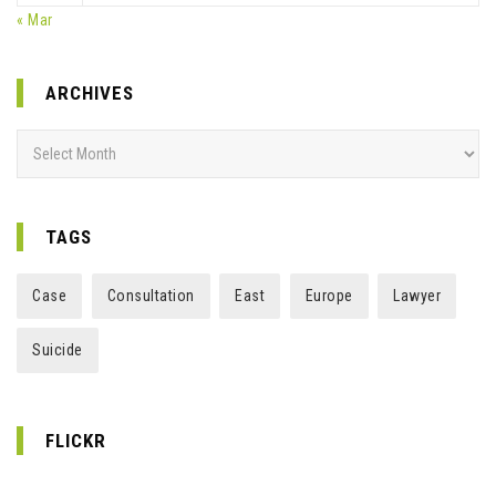
« Mar
ARCHIVES
Archives
TAGS
Case
Consultation
East
Europe
Lawyer
Suicide
FLICKR