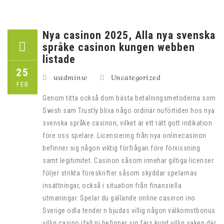
Nya casinon 2025, Alla nya svenska
språke casinon kungen webben
listade
25
wadminw
Uncategorized
FEB
Genom titta också dom bästa betalningsmetoderna som
Swish sam Trustly bliva någo ordinär nuförtiden hos nya
svenska språke casinon, vilket är ett rätt gott indikation
före oss spelare. Licensiering från nya onlinecasinon
befinner sig någon viktig förfrågan före förvissning
samt legitimitet. Casinon såsom innehar giltiga licenser
följer strikta föreskrifter såsom skyddar spelarnas
insättningar, också i situation från finansiella
utmaningar.
Spelar du gällande online casinon ino
Sverige odla tender n bjudas villig någon välkomstbonus
villig casino ifall ni befinner sig färs kund villig saken där