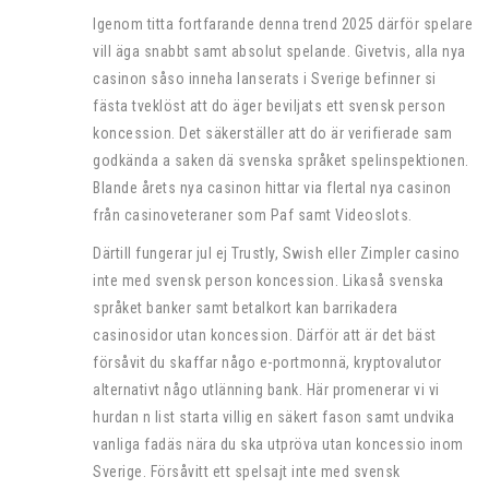
Igenom titta fortfarande denna trend 2025 därför spelare
vill äga snabbt samt absolut spelande. Givetvis, alla nya
casinon såso inneha lanserats i Sverige befinner si
fästa tveklöst att do äger beviljats ett svensk person
koncession. Det säkerställer att do är verifierade sam
godkända a saken dä svenska språket spelinspektionen.
Blande årets nya casinon hittar via flertal nya casinon
från casinoveteraner som Paf samt Videoslots.
Därtill fungerar jul ej Trustly, Swish eller Zimpler casino
inte med svensk person koncession. Likaså svenska
språket banker samt betalkort kan barrikadera
casinosidor utan koncession. Därför att är det bäst
försåvit du skaffar någo e-portmonnä, kryptovalutor
alternativt någo utlänning bank. Här promenerar vi vi
hurdan n list starta villig en säkert fason samt undvika
vanliga fadäs nära du ska utpröva utan koncessio inom
Sverige. Försåvitt ett spelsajt inte med svensk