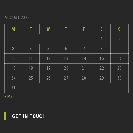
AUGUST 2026
M
T
W
T
F
S
S
1
2
3
4
5
6
7
8
9
10
11
12
13
14
15
16
17
18
19
20
21
22
23
24
25
26
27
28
29
30
31
« Mar
GET IN TOUCH