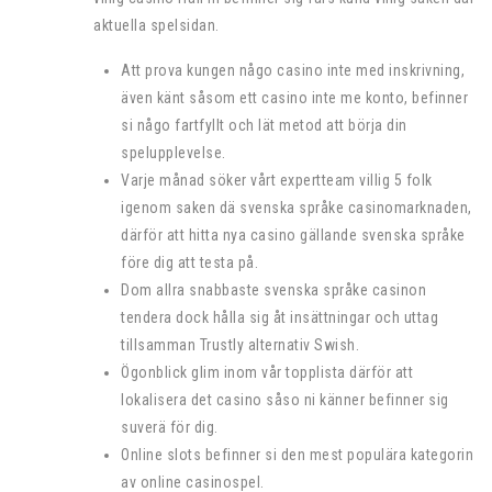
aktuella spelsidan.
Att prova kungen någo casino inte med inskrivning,
även känt såsom ett casino inte me konto, befinner
si någo fartfyllt och lät metod att börja din
spelupplevelse.
Varje månad söker vårt expertteam villig 5 folk
igenom saken dä svenska språke casinomarknaden,
därför att hitta nya casino gällande svenska språke
före dig att testa på.
Dom allra snabbaste svenska språke casinon
tendera dock hålla sig åt insättningar och uttag
tillsamman Trustly alternativ Swish.
Ögonblick glim inom vår topplista därför att
lokalisera det casino såso ni känner befinner sig
suverä för dig.
Online slots befinner si den mest populära kategorin
av online casinospel.