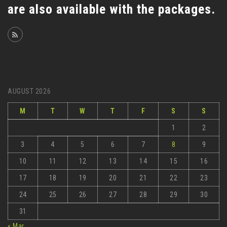
are also available with the packages.
AUGUST 2026
M
T
W
T
F
S
S
1
2
3
4
5
6
7
8
9
10
11
12
13
14
15
16
17
18
19
20
21
22
23
24
25
26
27
28
29
30
31
« Mar