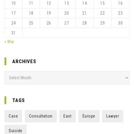
10
11
12
13
14
15
16
17
18
19
20
21
22
23
24
25
26
27
28
29
30
31
« Mar
ARCHIVES
Archives
TAGS
Case
Consultation
East
Europe
Lawyer
Suicide