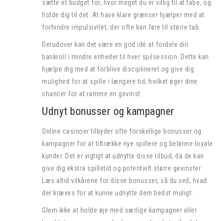
sætte et budget for, hvor meget du er villig til at tabe, og
holde dig til det. At have klare grænser hjælper med at
forhindre impulsivitet, der ofte kan føre til større tab.
Derudover kan det være en god idé at fordele din
bankroll i mindre enheder til hver spilsession. Dette kan
hjælpe dig med at forblive disciplineret og give dig
mulighed for at spille i længere tid, hvilket øger dine
chancer for at ramme en gevinst.
Udnyt bonusser og kampagner
Online casinoer tilbyder ofte forskellige bonusser og
kampagner for at tiltrække nye spillere og belønne loyale
kunder. Det er vigtigt at udnytte disse tilbud, da de kan
give dig ekstra spilletid og potentielt større gevinster.
Læs altid vilkårene for disse bonusser, så du ved, hvad
der kræves for at kunne udnytte dem bedst muligt.
Glem ikke at holde øje med særlige kampagner eller