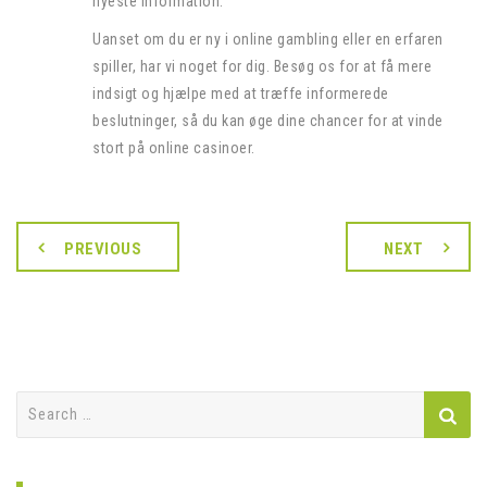
nyeste information.
Uanset om du er ny i online gambling eller en erfaren
spiller, har vi noget for dig. Besøg os for at få mere
indsigt og hjælpe med at træffe informerede
beslutninger, så du kan øge dine chancer for at vinde
stort på online casinoer.
PREVIOUS
NEXT
Search
for: