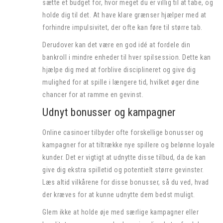
sætte et budget for, hvor meget du er villig til at tabe, og
holde dig til det. At have klare grænser hjælper med at
forhindre impulsivitet, der ofte kan føre til større tab.
Derudover kan det være en god idé at fordele din
bankroll i mindre enheder til hver spilsession. Dette kan
hjælpe dig med at forblive disciplineret og give dig
mulighed for at spille i længere tid, hvilket øger dine
chancer for at ramme en gevinst.
Udnyt bonusser og kampagner
Online casinoer tilbyder ofte forskellige bonusser og
kampagner for at tiltrække nye spillere og belønne loyale
kunder. Det er vigtigt at udnytte disse tilbud, da de kan
give dig ekstra spilletid og potentielt større gevinster.
Læs altid vilkårene for disse bonusser, så du ved, hvad
der kræves for at kunne udnytte dem bedst muligt.
Glem ikke at holde øje med særlige kampagner eller