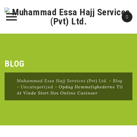
Skip
to
content
BLOG
Muhammad Essa Hajj Services (Pvt) Ltd.
>
Blog
>
Uncategorized
>
Opdag Hemmelighederne Til
At Vinde Stort Hos Online Casinoer