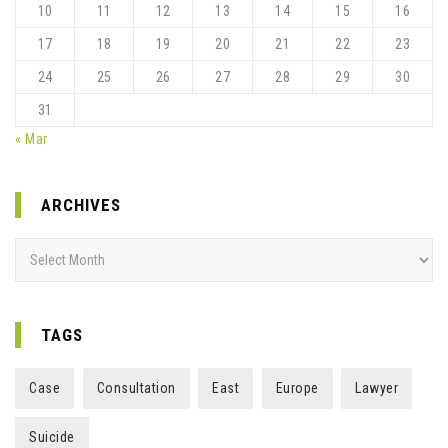
10
11
12
13
14
15
16
17
18
19
20
21
22
23
24
25
26
27
28
29
30
31
« Mar
ARCHIVES
Archives
TAGS
Case
Consultation
East
Europe
Lawyer
Suicide