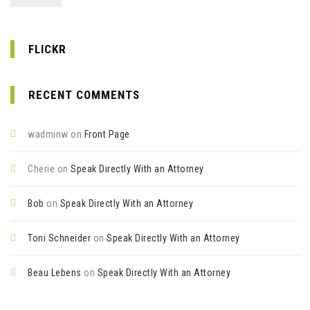
FLICKR
RECENT COMMENTS
wadminw
on
Front Page
Cherie
on
Speak Directly With an Attorney
Bob
on
Speak Directly With an Attorney
Toni Schneider
on
Speak Directly With an Attorney
Beau Lebens
on
Speak Directly With an Attorney