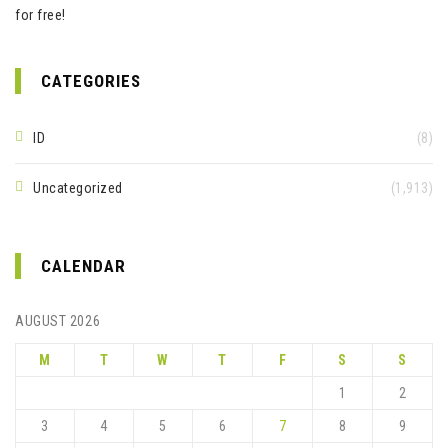
for free!
CATEGORIES
ID
(8)
Uncategorized
(1,913)
CALENDAR
AUGUST 2026
M
T
W
T
F
S
S
1
2
3
4
5
6
7
8
9