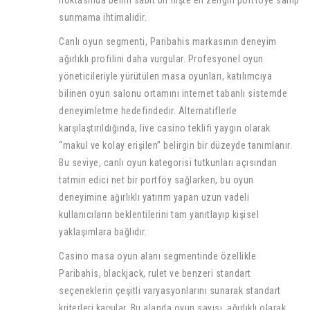
noktasında belirli sabit bir nişte en zengin portföye sahip
sunmama ihtimalidir.
Canlı oyun segmenti, Paribahis markasının deneyim
ağırlıklı profilini daha vurgular. Profesyonel oyun
yöneticileriyle yürütülen masa oyunları, katılımcıya
bilinen oyun salonu ortamını internet tabanlı sistemde
deneyimletme hedefindedir. Alternatiflerle
karşılaştırıldığında, live casino teklifi yaygın olarak
“makul ve kolay erişilen” belirgin bir düzeyde tanımlanır.
Bu seviye, canlı oyun kategorisi tutkunları açısından
tatmin edici net bir portföy sağlarken, bu oyun
deneyimine ağırlıklı yatırım yapan uzun vadeli
kullanıcıların beklentilerini tam yanıtlayıp kişisel
yaklaşımlara bağlıdır.
Casino masa oyun alanı segmentinde özellikle
Paribahis, blackjack, rulet ve benzeri standart
seçeneklerin çeşitli varyasyonlarını sunarak standart
kriterleri karşılar. Bu alanda oyun sayısı, ağırlıklı olarak