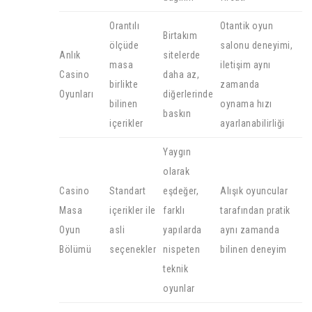
Orantılı
Otantik oyun
Birtakım
ölçüde
salonu deneyimi,
Anlık
sitelerde
masa
iletişim aynı
Casino
daha az,
birlikte
zamanda
Oyunları
diğerlerinde
bilinen
oynama hızı
baskın
içerikler
ayarlanabilirliği
Yaygın
olarak
Casino
Standart
eşdeğer,
Alışık oyuncular
Masa
içerikler ile
farklı
tarafından pratik
Oyun
asli
yapılarda
aynı zamanda
Bölümü
seçenekler
nispeten
bilinen deneyim
teknik
oyunlar