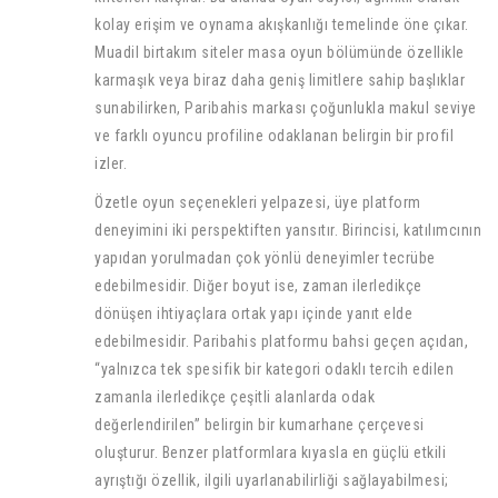
kolay erişim ve oynama akışkanlığı temelinde öne çıkar.
Muadil birtakım siteler masa oyun bölümünde özellikle
karmaşık veya biraz daha geniş limitlere sahip başlıklar
sunabilirken, Paribahis markası çoğunlukla makul seviye
ve farklı oyuncu profiline odaklanan belirgin bir profil
izler.
Özetle oyun seçenekleri yelpazesi, üye platform
deneyimini iki perspektiften yansıtır. Birincisi, katılımcının
yapıdan yorulmadan çok yönlü deneyimler tecrübe
edebilmesidir. Diğer boyut ise, zaman ilerledikçe
dönüşen ihtiyaçlara ortak yapı içinde yanıt elde
edebilmesidir. Paribahis platformu bahsi geçen açıdan,
“yalnızca tek spesifik bir kategori odaklı tercih edilen
zamanla ilerledikçe çeşitli alanlarda odak
değerlendirilen” belirgin bir kumarhane çerçevesi
oluşturur. Benzer platformlara kıyasla en güçlü etkili
ayrıştığı özellik, ilgili uyarlanabilirliği sağlayabilmesi;