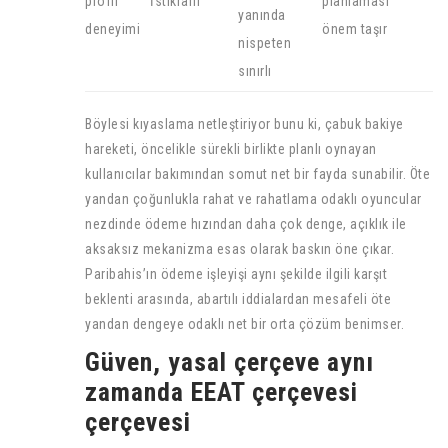
profil
İstikrarlı
planlaması
yanında
deneyimi
önem taşır
nispeten
sınırlı
Böylesi kıyaslama netleştiriyor bunu ki, çabuk bakiye
hareketi, öncelikle sürekli birlikte planlı oynayan
kullanıcılar bakımından somut net bir fayda sunabilir. Öte
yandan çoğunlukla rahat ve rahatlama odaklı oyuncular
nezdinde ödeme hızından daha çok denge, açıklık ile
aksaksız mekanizma esas olarak baskın öne çıkar.
Paribahis’ın ödeme işleyişi aynı şekilde ilgili karşıt
beklenti arasında, abartılı iddialardan mesafeli öte
yandan dengeye odaklı net bir orta çözüm benimser.
Güven, yasal çerçeve aynı
zamanda EEAT çerçevesi
çerçevesi