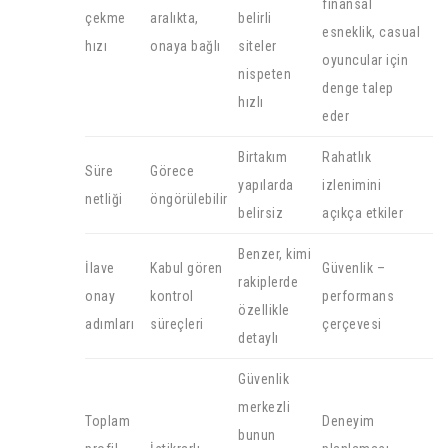
finansal
çekme
aralıkta,
belirli
esneklik, casual
hızı
onaya bağlı
siteler
oyuncular için
nispeten
denge talep
hızlı
eder
Birtakım
Rahatlık
Süre
Görece
yapılarda
izlenimini
netliği
öngörülebilir
belirsiz
açıkça etkiler
Benzer, kimi
İlave
Kabul gören
Güvenlik –
rakiplerde
onay
kontrol
performans
özellikle
adımları
süreçleri
çerçevesi
detaylı
Güvenlik
merkezli
Toplam
Deneyim
bunun