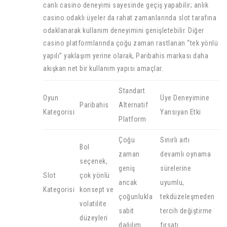
canlı casino deneyimi sayesinde geçiş yapabilir; anlık
casino odaklı üyeler da rahat zamanlarında slot tarafına
odaklanarak kullanım deneyimini genişletebilir. Diğer
casino platformlarında çoğu zaman rastlanan “tek yönlü
yapılı” yaklaşım yerine olarak, Paribahis markası daha
akışkan net bir kullanım yapısı amaçlar.
Standart
Oyun
Üye Deneyimine
Paribahis
Alternatif
Kategorisi
Yansıyan Etki
Platform
Çoğu
Sınırlı artı
Bol
zaman
devamlı oynama
seçenek,
geniş
sürelerine
Slot
çok yönlü
ancak
uyumlu,
Kategorisi
konsept ve
çoğunlukla
tekdüzeleşmeden
volatilite
sabit
tercih değiştirme
düzeyleri
dağılım
fırsatı