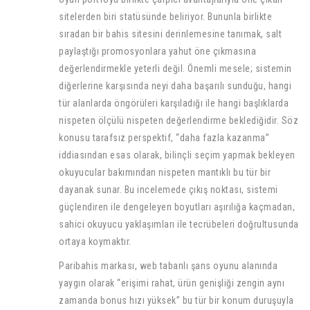
sitelerden biri statüsünde beliriyor. Bununla birlikte
sıradan bir bahis sitesini derinlemesine tanımak, salt
paylaştığı promosyonlara yahut öne çıkmasına
değerlendirmekle yeterli değil. Önemli mesele; sistemin
diğerlerine karşısında neyi daha başarılı sunduğu, hangi
tür alanlarda öngörüleri karşıladığı ile hangi başlıklarda
nispeten ölçülü nispeten değerlendirme beklediğidir. Söz
konusu tarafsız perspektif, “daha fazla kazanma”
iddiasından esas olarak, bilinçli seçim yapmak bekleyen
okuyucular bakımından nispeten mantıklı bu tür bir
dayanak sunar. Bu incelemede çıkış noktası, sistemi
güçlendiren ile dengeleyen boyutları aşırılığa kaçmadan,
sahici okuyucu yaklaşımları ile tecrübeleri doğrultusunda
ortaya koymaktır.
Paribahis markası, web tabanlı şans oyunu alanında
yaygın olarak “erişimi rahat, ürün genişliği zengin aynı
zamanda bonus hızı yüksek” bu tür bir konum duruşuyla