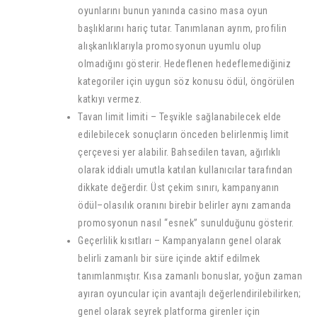
oyunlarını bunun yanında casino masa oyun
başlıklarını hariç tutar. Tanımlanan ayrım, profilin
alışkanlıklarıyla promosyonun uyumlu olup
olmadığını gösterir. Hedeflenen hedeflemediğiniz
kategoriler için uygun söz konusu ödül, öngörülen
katkıyı vermez.
Tavan limit limiti – Teşvikle sağlanabilecek elde
edilebilecek sonuçların önceden belirlenmiş limit
çerçevesi yer alabilir. Bahsedilen tavan, ağırlıklı
olarak iddialı umutla katılan kullanıcılar tarafından
dikkate değerdir. Üst çekim sınırı, kampanyanın
ödül–olasılık oranını birebir belirler aynı zamanda
promosyonun nasıl “esnek” sunulduğunu gösterir.
Geçerlilik kısıtları – Kampanyaların genel olarak
belirli zamanlı bir süre içinde aktif edilmek
tanımlanmıştır. Kısa zamanlı bonuslar, yoğun zaman
ayıran oyuncular için avantajlı değerlendirilebilirken;
genel olarak seyrek platforma girenler için