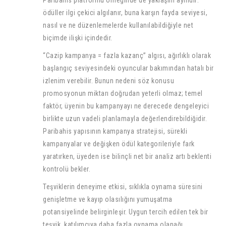
Paribahis platformu örneğinde de yaklaşım aynıdır:
ödüller ilgi çekici algılanır, buna karşın fayda seviyesi,
nasıl ve ne düzenlemelerde kullanılabildiğiyle net
biçimde ilişki içindedir.
“Cazip kampanya = fazla kazanç” algısı, ağırlıklı olarak
başlangıç seviyesindeki oyuncular bakımından hatalı bir
izlenim verebilir. Bunun nedeni söz konusu
promosyonun miktarı doğrudan yeterli olmaz; temel
faktör, üyenin bu kampanyayı ne derecede dengeleyici
birlikte uzun vadeli planlamayla değerlendirebildiğidir.
Paribahis yapısının kampanya stratejisi, sürekli
kampanyalar ve değişken ödül kategorileriyle fark
yaratırken, üyeden ise bilinçli net bir analiz artı beklenti
kontrolü bekler.
Teşviklerin deneyime etkisi, sıklıkla oynama süresini
genişletme ve kayıp olasılığını yumuşatma
potansiyelinde belirginleşir. Uygun tercih edilen tek bir
teşvik, katılımcıya daha fazla oynama olanağı