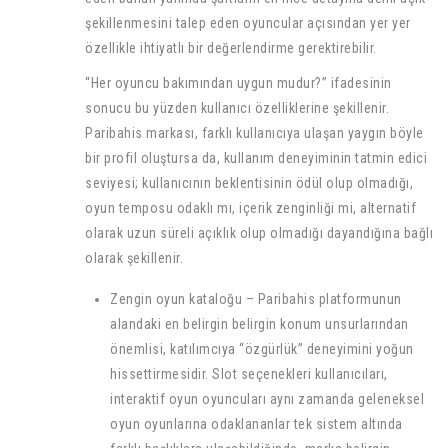
şekillenmesini talep eden oyuncular açısından yer yer
özellikle ihtiyatlı bir değerlendirme gerektirebilir.
“Her oyuncu bakımından uygun mudur?” ifadesinin
sonucu bu yüzden kullanıcı özelliklerine şekillenir.
Paribahis markası, farklı kullanıcıya ulaşan yaygın böyle
bir profil oluştursa da, kullanım deneyiminin tatmin edici
seviyesi; kullanıcının beklentisinin ödül olup olmadığı,
oyun temposu odaklı mı, içerik zenginliği mi, alternatif
olarak uzun süreli açıklık olup olmadığı dayandığına bağlı
olarak şekillenir.
Zengin oyun kataloğu – Paribahis platformunun
alandaki en belirgin belirgin konum unsurlarından
önemlisi, katılımcıya “özgürlük” deneyimini yoğun
hissettirmesidir. Slot seçenekleri kullanıcıları,
interaktif oyun oyuncuları aynı zamanda geleneksel
oyun oyunlarına odaklananlar tek sistem altında