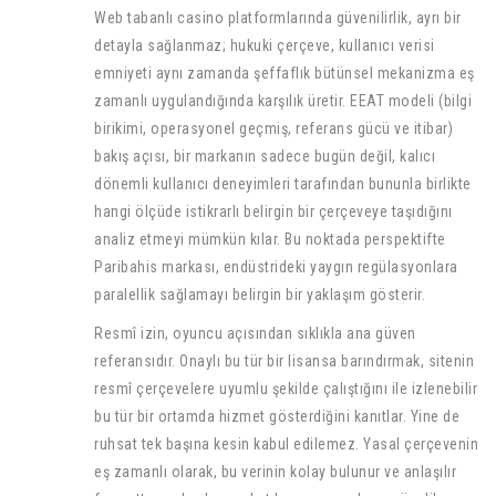
Web tabanlı casino platformlarında güvenilirlik, ayrı bir
detayla sağlanmaz; hukuki çerçeve, kullanıcı verisi
emniyeti aynı zamanda şeffaflık bütünsel mekanizma eş
zamanlı uygulandığında karşılık üretir. EEAT modeli (bilgi
birikimi, operasyonel geçmiş, referans gücü ve itibar)
bakış açısı, bir markanın sadece bugün değil, kalıcı
dönemli kullanıcı deneyimleri tarafından bununla birlikte
hangi ölçüde istikrarlı belirgin bir çerçeveye taşıdığını
analiz etmeyi mümkün kılar. Bu noktada perspektifte
Paribahis markası, endüstrideki yaygın regülasyonlara
paralellik sağlamayı belirgin bir yaklaşım gösterir.
Resmî izin, oyuncu açısından sıklıkla ana güven
referansıdır. Onaylı bu tür bir lisansa barındırmak, sitenin
resmî çerçevelere uyumlu şekilde çalıştığını ile izlenebilir
bu tür bir ortamda hizmet gösterdiğini kanıtlar. Yine de
ruhsat tek başına kesin kabul edilemez. Yasal çerçevenin
eş zamanlı olarak, bu verinin kolay bulunur ve anlaşılır