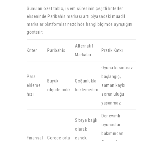
Sunulan özet tablo, işlem süresinin çeşitli kriterler
ekseninde Paribahis markası artı piyasadaki muadil
markalar platformlar nezdinde hangi biçimde ayrıştığını
gösterir:
Alternatif
Kriter
Paribahis
Pratik Katkı
Markalar
Oyuna kesintisiz
Para
başlangıç,
Büyük
Çoğunlukla
ekleme
zaman kaybı
ölçüde anlık
beklemeden
hızı
zorunluluğu
yaşanmaz
Deneyimli
Siteye bağlı
oyuncular
olarak
bakımından
Finansal
Görece orta
esnek,