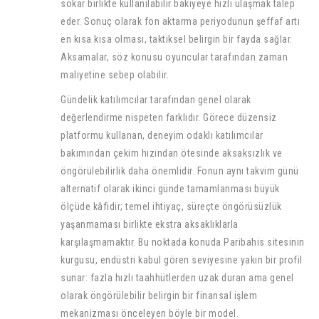
sokar birlikte kullanılabilir bakiyeye hızlı ulaşmak talep
eder. Sonuç olarak fon aktarma periyodunun şeffaf artı
en kısa kısa olması, taktiksel belirgin bir fayda sağlar.
Aksamalar, söz konusu oyuncular tarafından zaman
maliyetine sebep olabilir.
Gündelik katılımcılar tarafından genel olarak
değerlendirme nispeten farklıdır. Görece düzensiz
platformu kullanan, deneyim odaklı katılımcılar
bakımından çekim hızından ötesinde aksaksızlık ve
öngörülebilirlik daha önemlidir. Fonun aynı takvim günü
alternatif olarak ikinci günde tamamlanması büyük
ölçüde kâfidir; temel ihtiyaç, süreçte öngörüsüzlük
yaşanmaması birlikte ekstra aksaklıklarla
karşılaşmamaktır. Bu noktada konuda Paribahis sitesinin
kurgusu, endüstri kabul gören seviyesine yakın bir profil
sunar: fazla hızlı taahhütlerden uzak duran ama genel
olarak öngörülebilir belirgin bir finansal işlem
mekanizması önceleyen böyle bir model.