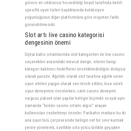
görece en istikrarsız hissedildiği boyut tarafında belirli
spesifik oyun türleri başlıklarında koleksiyon
yoğunluğunun diğer platformlara göre nispeten farklı
görünebilmesidir.
Slot artı live casino kategorisi
dengesinin önemi
Dijital bahis ortamlarında slot kategorileri ile live casino
seçenekleri arasındaki mevcut denge, sitenin hangi
kategori katılımcı hedeflerini önceliklendirdiğini dolaysız
olarak yansıtır. Ağırlıklı olarak slot tarafına ağırlık veren
oyun siteleri yaygın olarak seri tercih edilen, kısa süreli
oyun deneyimini öncelerken; canlı casino deneyimi
vurgusu yüksek olan yapılar belirgin biçimde sosyal aynı
zamanda “birebir casino ortamı algısı” arayan
kullanıcıları cezbetmeyi önceler. Paribahis markası bu iki
ana oyun türü çerçevesinde belirgin net bir sınır kurmak
yerine yönelerek, özellikle orta yolcu birlikte geçişken