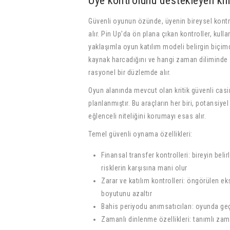
Üye kontrolünü destekleyen kili
Güvenli oyunun özünde, üyenin bireysel kontro
alır. Pin Up’da ön plana çıkan kontroller, kull
yaklaşımla oyun katılım modeli belirgin biçimd
kaynak harcadığını ve hangi zaman diliminde z
rasyonel bir düzlemde alır.
Oyun alanında mevcut olan kritik güvenli casi
planlanmıştır. Bu araçların her biri, potansiy
eğlenceli niteliğini korumayı esas alır.
Temel güvenli oynama özellikleri:
Finansal transfer kontrolleri: bireyin bel
risklerin karşısına mani olur
Zarar ve katılım kontrolleri: öngörülen e
boyutunu azaltır
Bahis periyodu anımsatıcıları: oyunda geçiri
Zamanlı dinlenme özellikleri: tanımlı za