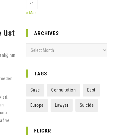
31
« Mar
e üst
ARCHIVES
Archives
anlığının
TAGS
etmeden
Case
Consultation
East
leri,
ın
Europe
Lawyer
Suicide
sunu
faf ve
FLICKR