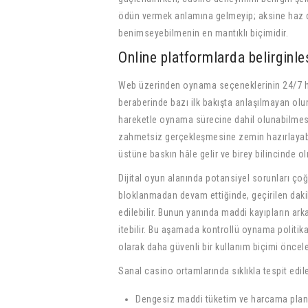
ödün vermek anlamına gelmeyip; aksine haz d
benimseyebilmenin en mantıklı biçimidir.
Online platformlarda belirginle
Web üzerinden oynama seçeneklerinin 24/7 haz
beraberinde bazı ilk bakışta anlaşılmayan olum
hareketle oynama sürecine dahil olunabilmesi
zahmetsiz gerçekleşmesine zemin hazırlayabil
üstüne baskın hâle gelir ve birey bilincinde ol
Dijital oyun alanında potansiyel sorunları ç
bloklanmadan devam ettiğinde, geçirilen dak
edilebilir. Bunun yanında maddi kayıpların ar
itebilir. Bu aşamada kontrollü oynama politik
olarak daha güvenli bir kullanım biçimi öncele
Sanal casino ortamlarında sıklıkla tespit edile
Dengesiz maddi tüketim ve harcama planı 