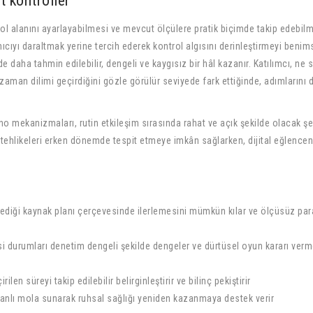
t kontroller
l alanını ayarlayabilmesi ve mevcut ölçülere pratik biçimde takip edebilm
anıcıyı daraltmak yerine tercih ederek kontrol algısını derinleştirmeyi benim
e daha tahmin edilebilir, dengeli ve kaygısız bir hâl kazanır. Katılımcı, ne 
aman dilimi geçirdiğini gözle görülür seviyede fark ettiğinde, adımlarını 
no mekanizmaları, rutin etkileşim sırasında rahat ve açık şekilde olacak şe
el tehlikeleri erken dönemde tespit etmeye imkân sağlarken, dijital eğlencen
irlediği kaynak planı çerçevesinde ilerlemesini mümkün kılar ve ölçüsüz par
ksi durumları denetim dengeli şekilde dengeler ve dürtüsel oyun kararı ver
len süreyi takip edilebilir belirginleştirir ve bilinç pekiştirir
manlı mola sunarak ruhsal sağlığı yeniden kazanmaya destek verir