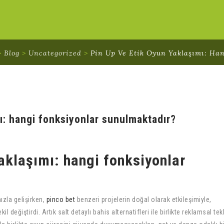
>
Blog
>
Uncategorized
>
Pin Up Ve Etik Oyun Yaklaşımı: Ha
ı: hangi fonksiyonlar sunulmaktadır?
yaklaşımı: hangi fonksiyonlar
ızla gelişirken,
pinco bet
benzeri projelerin doğal olarak etkileşimiyle,
il değiştirdi. Artık salt detaylı bahis alternatifleri ile birlikte reklamsal tekl