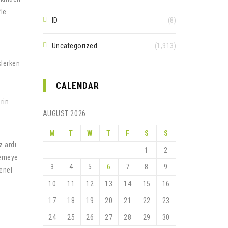
le
ID
(8)
Uncategorized
(1,913)
klerken
CALENDAR
rin
AUGUST 2026
M
T
W
T
F
S
S
z ardı
1
2
lemeye
3
4
5
6
7
8
9
enel
10
11
12
13
14
15
16
17
18
19
20
21
22
23
24
25
26
27
28
29
30