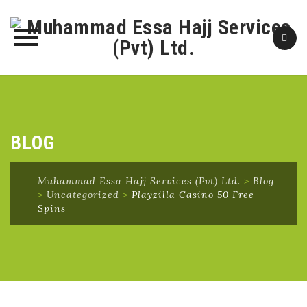
Skip
to
content
BLOG
Muhammad Essa Hajj Services (Pvt) Ltd.
>
Blog
>
Uncategorized
>
Playzilla Casino 50 Free
Spins