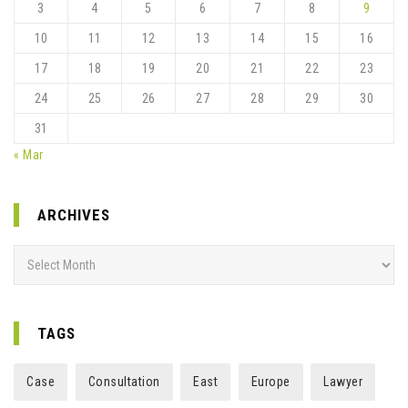
3
4
5
6
7
8
9
10
11
12
13
14
15
16
17
18
19
20
21
22
23
24
25
26
27
28
29
30
31
« Mar
ARCHIVES
Archives
TAGS
Case
Consultation
East
Europe
Lawyer