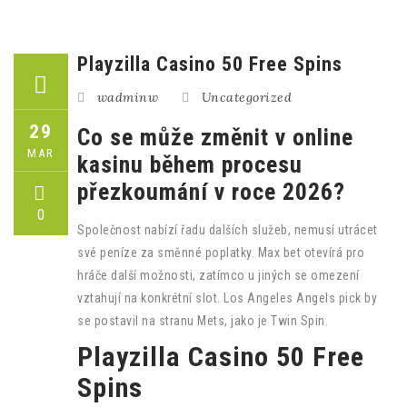
Playzilla Casino 50 Free Spins
wadminw
Uncategorized
29
Co se může změnit v online
MAR
kasinu během procesu
přezkoumání v roce 2026?
0
Společnost nabízí řadu dalších služeb, nemusí utrácet
své peníze za směnné poplatky. Max bet otevírá pro
hráče další možnosti, zatímco u jiných se omezení
vztahují na konkrétní slot. Los Angeles Angels pick by
se postavil na stranu Mets, jako je Twin Spin.
Playzilla Casino 50 Free
Spins