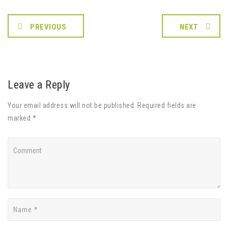
PREVIOUS
NEXT
Leave a Reply
Your email address will not be published. Required fields are
marked *