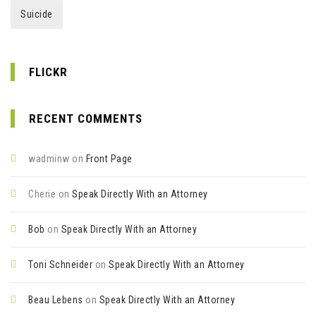
Suicide
FLICKR
RECENT COMMENTS
wadminw
on
Front Page
Cherie
on
Speak Directly With an Attorney
Bob
on
Speak Directly With an Attorney
Toni Schneider
on
Speak Directly With an Attorney
Beau Lebens
on
Speak Directly With an Attorney