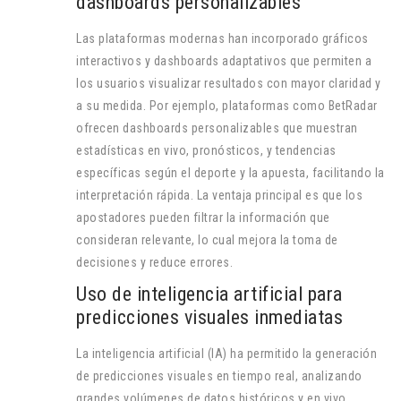
dashboards personalizables
Las plataformas modernas han incorporado gráficos
interactivos y dashboards adaptativos que permiten a
los usuarios visualizar resultados con mayor claridad y
a su medida. Por ejemplo, plataformas como BetRadar
ofrecen dashboards personalizables que muestran
estadísticas en vivo, pronósticos, y tendencias
específicas según el deporte y la apuesta, facilitando la
interpretación rápida. La ventaja principal es que los
apostadores pueden filtrar la información que
consideran relevante, lo cual mejora la toma de
decisiones y reduce errores.
Uso de inteligencia artificial para
predicciones visuales inmediatas
La inteligencia artificial (IA) ha permitido la generación
de predicciones visuales en tiempo real, analizando
grandes volúmenes de datos históricos y en vivo.