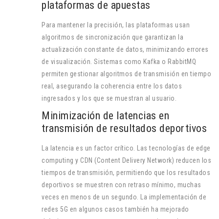
plataformas de apuestas
Para mantener la precisión, las plataformas usan
algoritmos de sincronización que garantizan la
actualización constante de datos, minimizando errores
de visualización. Sistemas como Kafka o RabbitMQ
permiten gestionar algoritmos de transmisión en tiempo
real, asegurando la coherencia entre los datos
ingresados y los que se muestran al usuario.
Minimización de latencias en
transmisión de resultados deportivos
La latencia es un factor crítico. Las tecnologías de edge
computing y CDN (Content Delivery Network) reducen los
tiempos de transmisión, permitiendo que los resultados
deportivos se muestren con retraso mínimo, muchas
veces en menos de un segundo. La implementación de
redes 5G en algunos casos también ha mejorado