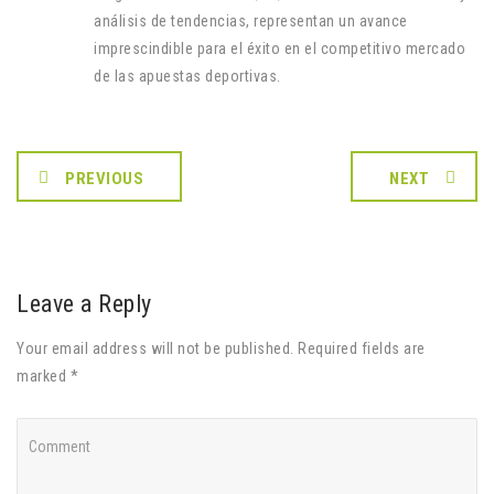
análisis de tendencias, representan un avance
imprescindible para el éxito en el competitivo mercado
de las apuestas deportivas.
PREVIOUS
NEXT
Leave a Reply
Your email address will not be published. Required fields are
marked *