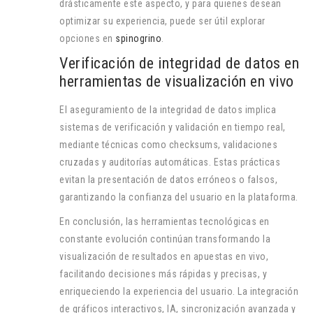
drásticamente este aspecto, y para quienes desean
optimizar su experiencia, puede ser útil explorar
opciones en
spinogrino
.
Verificación de integridad de datos en
herramientas de visualización en vivo
El aseguramiento de la integridad de datos implica
sistemas de verificación y validación en tiempo real,
mediante técnicas como checksums, validaciones
cruzadas y auditorías automáticas. Estas prácticas
evitan la presentación de datos erróneos o falsos,
garantizando la confianza del usuario en la plataforma.
En conclusión, las herramientas tecnológicas en
constante evolución continúan transformando la
visualización de resultados en apuestas en vivo,
facilitando decisiones más rápidas y precisas, y
enriqueciendo la experiencia del usuario. La integración
de gráficos interactivos, IA, sincronización avanzada y