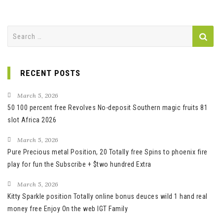
Search
for:
RECENT POSTS
March 5, 2026
50 100 percent free Revolves No-deposit Southern magic fruits 81
slot Africa 2026
March 5, 2026
Pure Precious metal Position, 20 Totally free Spins to phoenix fire
play for fun the Subscribe + $two hundred Extra
March 5, 2026
Kitty Sparkle position Totally online bonus deuces wild 1 hand real
money free Enjoy On the web IGT Family