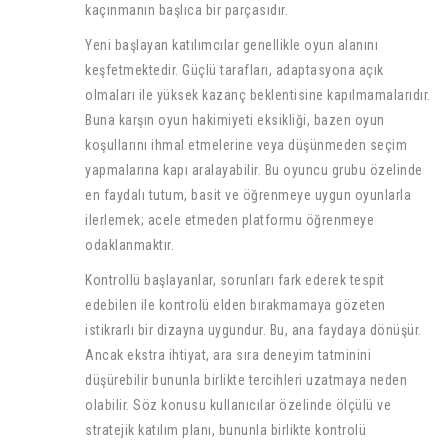
kaçınmanın başlıca bir parçasıdır.
Yeni başlayan katılımcılar genellikle oyun alanını
keşfetmektedir. Güçlü tarafları, adaptasyona açık
olmaları ile yüksek kazanç beklentisine kapılmamalarıdır.
Buna karşın oyun hakimiyeti eksikliği, bazen oyun
koşullarını ihmal etmelerine veya düşünmeden seçim
yapmalarına kapı aralayabilir. Bu oyuncu grubu özelinde
en faydalı tutum, basit ve öğrenmeye uygun oyunlarla
ilerlemek; acele etmeden platformu öğrenmeye
odaklanmaktır.
Kontrollü başlayanlar, sorunları fark ederek tespit
edebilen ile kontrolü elden bırakmamaya gözeten
istikrarlı bir dizayna uygundur. Bu, ana faydaya dönüşür.
Ancak ekstra ihtiyat, ara sıra deneyim tatminini
düşürebilir bununla birlikte tercihleri uzatmaya neden
olabilir. Söz konusu kullanıcılar özelinde ölçülü ve
stratejik katılım planı, bununla birlikte kontrolü