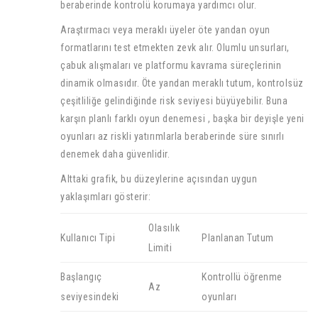
beraberinde kontrolü korumaya yardımcı olur.
Araştırmacı veya meraklı üyeler öte yandan oyun
formatlarını test etmekten zevk alır. Olumlu unsurları,
çabuk alışmaları ve platformu kavrama süreçlerinin
dinamik olmasıdır. Öte yandan meraklı tutum, kontrolsüz
çeşitliliğe gelindiğinde risk seviyesi büyüyebilir. Buna
karşın planlı farklı oyun denemesi , başka bir deyişle yeni
oyunları az riskli yatırımlarla beraberinde süre sınırlı
denemek daha güvenlidir.
Alttaki grafik, bu düzeylerine açısından uygun
yaklaşımları gösterir:
Olasılık
Kullanıcı Tipi
Planlanan Tutum
Limiti
Başlangıç
Kontrollü öğrenme
Az
seviyesindeki
oyunları