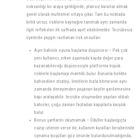
noksanlığı bir araya geldiğinde, plansız kararlar almak
genel olarak muhtemel ortaya çıkar. Tam bu noktada
kritik unsur, risklerin kaynağını tanımak aynı zamanda
ilgili refleksleri ilk safhada ayırt edebilmektir. Tecrübesiz
üyelerde yaygın rastlanan risk unsurları:
Aşırı bahisle oyuna başlama düşüncesi – Pek çok
yeni kullanıcı, erken aşamada kayda değer para
kazanabileceği düşüncesiyle platforma büyük
risklerle başlamayı mantıklı bulur. Bununla birlikte
bahsedilen strateji, limitlerin hızla bitmesine aynı
zamanda deneyimden yaşanan keyfin gerilemesine
kapı aralayabilir. tecrübe oluşmadan yapılan iddialı
bahisler, çoğu zaman fazladan kayıplarla karşılık
bulur.
Bonus şartlarını okumamak – Ödüller başlangıçta
cazip izlenim verse de, kullanım kuralları beraberinde
oynama koşulları göz önünde bulundurulmadığında,