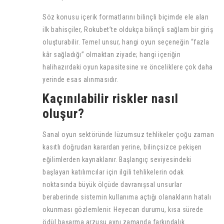
Söz konusu içerik formatlarını bilinçli biçimde ele alan
ilk bahisçiler, Rokubet’te oldukça bilinçli sağlam bir giriş
oluşturabilir. Temel unsur, hangi oyun seçeneğin “fazla
kâr sağladığı” olmaktan ziyade; hangi içeriğin
halihazırdaki oyun kapasitesine ve önceliklere çok daha
yerinde esas alınmasıdır.
Kaçınılabilir riskler nasıl
oluşur?
Sanal oyun sektöründe lüzumsuz tehlikeler çoğu zaman
kasıtlı doğrudan karardan yerine, bilinçsizce pekişen
eğilimlerden kaynaklanır. Başlangıç seviyesindeki
başlayan katılımcılar için ilgili tehlikelerin odak
noktasında büyük ölçüde davranışsal unsurlar
beraberinde sistemin kullanıma açtığı olanakların hatalı
okunması gözlemlenir. Heyecan durumu, kısa sürede
ödül başarma arzusu aynı zamanda farkındalık