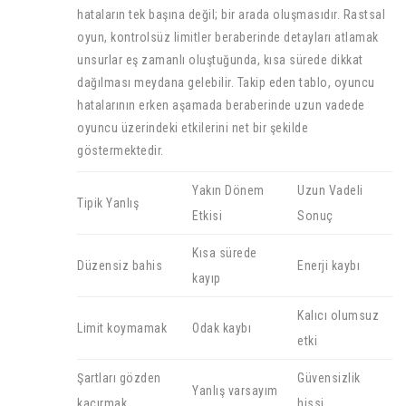
hataların tek başına değil; bir arada oluşmasıdır. Rastsal
oyun, kontrolsüz limitler beraberinde detayları atlamak
unsurlar eş zamanlı oluştuğunda, kısa sürede dikkat
dağılması meydana gelebilir. Takip eden tablo, oyuncu
hatalarının erken aşamada beraberinde uzun vadede
oyuncu üzerindeki etkilerini net bir şekilde
göstermektedir.
Yakın Dönem
Uzun Vadeli
Tipik Yanlış
Etkisi
Sonuç
Kısa sürede
Düzensiz bahis
Enerji kaybı
kayıp
Kalıcı olumsuz
Limit koymamak
Odak kaybı
etki
Şartları gözden
Güvensizlik
Yanlış varsayım
kaçırmak
hissi