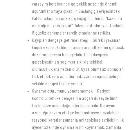
varsayım beraberinde gerçeklik nezdinde önemli
uçurumlar ortaya çıkabilir. Başlangıç seviyesindeki
katılımcıların en çok karşılaştığı bu ihmal, “kazanım
oluştuğunu varsayarak” fiilen aktif olmayan fonlarla
ölçüsüz denemeler tercih etmelerine tetikler.
Kayıpları dengeye getirme isteği – Sürekli yaşanan
küçük eksiler, katılımcılarda zarar ettiklerini çabucak
düzeltme hevesi besleyebilir. İlgili duyguyla
gerçekleştirilen seçimler sıklıkla tehlikeli
olumsuzluklara neden olur. Oysa olumsuz sonuçları
fark etmek ve oyuna durmak, zaman içinde belirgin
şekilde dengeli tek bir yoldur.
Oynama oturumunu yönetememek – Periyot
kontrolü, tehlike dengesinin asgari düzeyde limit
takibi düzeyinde değerli bir bileşenidir. Deneyim
uzunluğu devam ettikçe konsantrasyon azalabilir,
rasyonel kararlar zamanla ani tepkilere evrilebilir. İlk
üyeler özelinde oynama kısıtı koymamak, zamanla