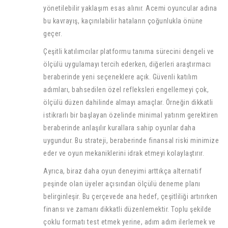
yönetilebilir yaklaşım esas alınır. Acemi oyuncular adına
bu kavrayış, kaçınılabilir hataların çoğunlukla önüne
geçer.
Çeşitli katılımcılar platformu tanıma sürecini dengeli ve
ölçülü uygulamayı tercih ederken, diğerleri araştırmacı
beraberinde yeni seçeneklere açık. Güvenli katılım
adımları, bahsedilen özel refleksleri engellemeyi çok,
ölçülü düzen dahilinde almayı amaçlar. Örneğin dikkatli
istikrarlı bir başlayan özelinde minimal yatırım gerektiren
beraberinde anlaşılır kurallara sahip oyunlar daha
uygundur. Bu strateji, beraberinde finansal riski minimize
eder ve oyun mekaniklerini idrak etmeyi kolaylaştırır.
Ayrıca, biraz daha oyun deneyimi arttıkça alternatif
peşinde olan üyeler açısından ölçülü deneme planı
belirginleşir. Bu çerçevede ana hedef, çeşitliliği artırırken
finansı ve zamanı dikkatli düzenlemektir. Toplu şekilde
çoklu formatı test etmek yerine, adım adım ilerlemek ve