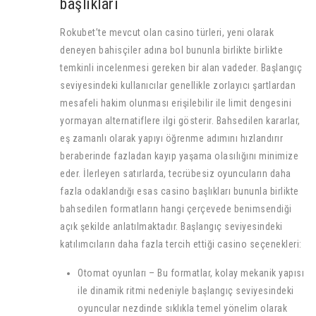
başlıkları
Rokubet’te mevcut olan casino türleri, yeni olarak
deneyen bahisçiler adına bol bununla birlikte birlikte
temkinli incelenmesi gereken bir alan vadeder. Başlangıç
seviyesindeki kullanıcılar genellikle zorlayıcı şartlardan
mesafeli hakim olunması erişilebilir ile limit dengesini
yormayan alternatiflere ilgi gösterir. Bahsedilen kararlar,
eş zamanlı olarak yapıyı öğrenme adımını hızlandırır
beraberinde fazladan kayıp yaşama olasılığını minimize
eder. İlerleyen satırlarda, tecrübesiz oyuncuların daha
fazla odaklandığı esas casino başlıkları bununla birlikte
bahsedilen formatların hangi çerçevede benimsendiği
açık şekilde anlatılmaktadır. Başlangıç seviyesindeki
katılımcıların daha fazla tercih ettiği casino seçenekleri:
Otomat oyunları – Bu formatlar, kolay mekanik yapısı
ile dinamik ritmi nedeniyle başlangıç seviyesindeki
oyuncular nezdinde sıklıkla temel yönelim olarak