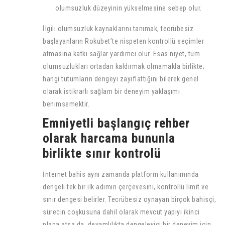
olumsuzluk düzeyinin yükselmesine sebep olur.
İlgili olumsuzluk kaynaklarını tanımak, tecrübesiz
başlayanların Rokubet’te nispeten kontrollü seçimler
atmasına katkı sağlar yardımcı olur. Esas niyet, tüm
olumsuzlukları ortadan kaldırmak olmamakla birlikte;
hangi tutumların dengeyi zayıflattığını bilerek genel
olarak istikrarlı sağlam bir deneyim yaklaşımı
benimsemektir.
Emniyetli başlangıç rehber
olarak harcama bununla
birlikte sınır kontrolü
İnternet bahis aynı zamanda platform kullanımında
dengeli tek bir ilk adımın çerçevesini, kontrollü limit ve
sınır dengesi belirler. Tecrübesiz oynayan birçok bahisçi,
sürecin coşkusuna dahil olarak mevcut yapıyı ikinci
plana atsa da, devamlılıkta dengeleyici bir deneyim için