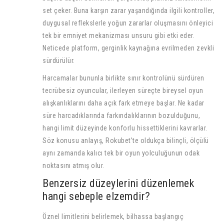
set çeker. Buna karşın zarar yaşandığında ilgili kontroller,
duygusal reflekslerle yoğun zararlar oluşmasını önleyici
tek bir emniyet mekanizması unsuru gibi etki eder.
Neticede platform, gerginlik kaynağına evrilmeden zevkli
sürdürülür.
Harcamalar bununla birlikte sınır kontrolünü sürdüren
tecrübesiz oyuncular, ilerleyen süreçte bireysel oyun
alışkanlıklarını daha açık fark etmeye başlar. Ne kadar
süre harcadıklarında farkındalıklarının bozulduğunu,
hangi limit düzeyinde konforlu hissettiklerini kavrarlar.
Söz konusu anlayış, Rokubet’te oldukça bilinçli, ölçülü
aynı zamanda kalıcı tek bir oyun yolculuğunun odak
noktasını atmış olur.
Benzersiz düzeylerini düzenlemek
hangi sebeple elzemdir?
Öznel limitlerini belirlemek, bilhassa başlangıç