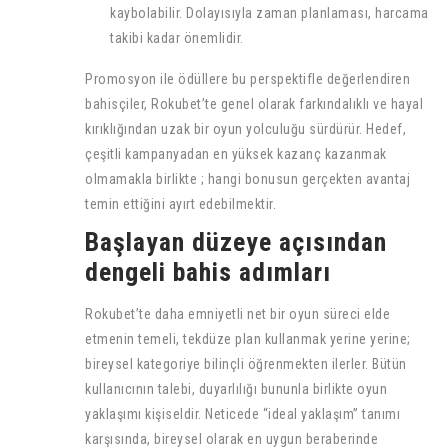
kaybolabilir. Dolayısıyla zaman planlaması, harcama
takibi kadar önemlidir.
Promosyon ile ödüllere bu perspektifle değerlendiren
bahisçiler, Rokubet’te genel olarak farkındalıklı ve hayal
kırıklığından uzak bir oyun yolculuğu sürdürür. Hedef,
çeşitli kampanyadan en yüksek kazanç kazanmak
olmamakla birlikte ; hangi bonusun gerçekten avantaj
temin ettiğini ayırt edebilmektir.
Başlayan düzeye açısından
dengeli bahis adımları
Rokubet’te daha emniyetli net bir oyun süreci elde
etmenin temeli, tekdüze plan kullanmak yerine yerine;
bireysel kategoriye bilinçli öğrenmekten ilerler. Bütün
kullanıcının talebi, duyarlılığı bununla birlikte oyun
yaklaşımı kişiseldir. Neticede “ideal yaklaşım” tanımı
karşısında, bireysel olarak en uygun beraberinde