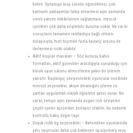
belirir. Oynanışın kısa sürede öğrenilmesi, çok
katmanlı yaklaşımlar talep etmemesi aynı zamanda
sınırlı yatırım imkânlarının sağlanması, mevcut
içerikleri çok daha erişilebilir duruma sokar. Ne var ki
sonuçların tamamen rastlantıya bağlı olması
dolayısıyla, hızlı biçimde fazla kazanç arzusu ile
ilerlenmesi riskli olabilir.
Aktif krupiye masaları – Söz konusu bahis
formatları, aktif görevliler aracılığıyla sunulduğu için
klasik oyun salonu atmosferine yakın bir izlenim
yansıtır. Başlangıç seviyesindeki oyuncular nezdinde
mevcut seçenekler, akışın dinamiğini izleme ve
şartları uygulamalı olarak öğrenme şansı sunar. Ne
var ki, tempo aynı zamanda asgari risk seviyeleri
çeşitli üyeler açısından zorlayıcı olabilir; bu nedenle
kontrollü bakış değer taşır.
Düşük riskli lig seçenekleri – Bahsedilen oyunlarında
yeni oyuncular daha çok beklenen opsiyonlara veya