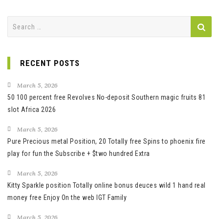
Search
for:
RECENT POSTS
March 5, 2026
50 100 percent free Revolves No-deposit Southern magic fruits 81
slot Africa 2026
March 5, 2026
Pure Precious metal Position, 20 Totally free Spins to phoenix fire
play for fun the Subscribe + $two hundred Extra
March 5, 2026
Kitty Sparkle position Totally online bonus deuces wild 1 hand real
money free Enjoy On the web IGT Family
March 5, 2026