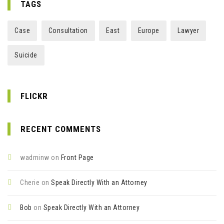
TAGS
Case
Consultation
East
Europe
Lawyer
Suicide
FLICKR
RECENT COMMENTS
wadminw
on
Front Page
Cherie
on
Speak Directly With an Attorney
Bob
on
Speak Directly With an Attorney