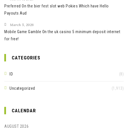
Preferred On the bier fest slot web Pokies Which have Hello
Payouts Aud
March 5, 2026
Mobile Game Gamble On the uk casino 5 minimum deposit internet
for free!
CATEGORIES
ID
(8)
Uncategorized
(1,913)
CALENDAR
AUGUST 2026