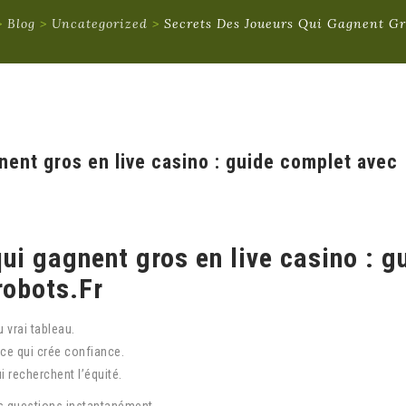
>
Blog
>
Uncategorized
>
Secrets Des Joueurs Qui Gagnent Gr
nent gros en live casino : guide complet avec
ui gagnent gros en live casino : g
robots.Fr
 vrai tableau.
 ce qui crée confiance.
i recherchent l’équité.