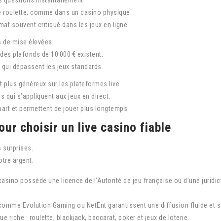
es questions instantanément.
e roulette, comme dans un casino physique.
mat souvent critiqué dans les jeux en ligne.
s de mise élevées.
des plafonds de 10 000 € existent.
 qui dépassent les jeux standards.
t plus généreux sur les plateformes live.
s qui s’appliquent aux jeux en direct.
art et permettent de jouer plus longtemps.
our choisir un live casino fiable
s surprises.
otre argent.
casino possède une licence de l’Autorité de jeu française ou d’une juridic
 comme Evolution Gaming ou NetEnt garantissent une diffusion fluide et s
e riche : roulette, blackjack, baccarat, poker et jeux de loterie.