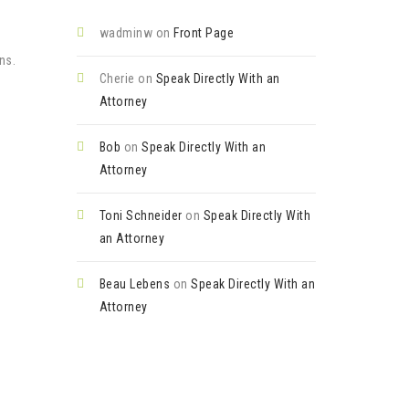
wadminw
on
Front Page
ns.
Cherie
on
Speak Directly With an
Attorney
Bob
on
Speak Directly With an
Attorney
Toni Schneider
on
Speak Directly With
an Attorney
Beau Lebens
on
Speak Directly With an
Attorney