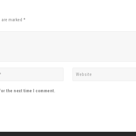
s are marked *
for the next time I comment.