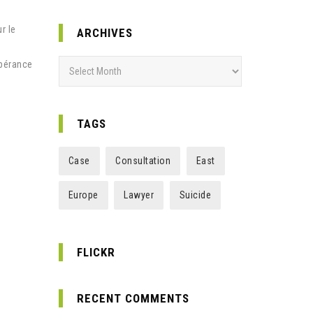
r le
ARCHIVES
Archives
spérance
TAGS
Case
Consultation
East
Europe
Lawyer
Suicide
FLICKR
RECENT COMMENTS