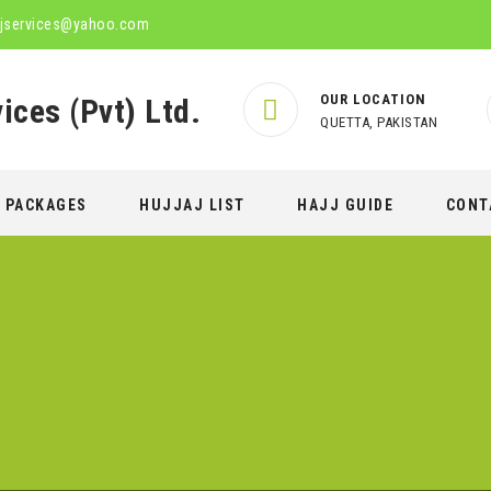
jservices@yahoo.com
OUR LOCATION
QUETTA, PAKISTAN
PACKAGES
HUJJAJ LIST
HAJJ GUIDE
CONT