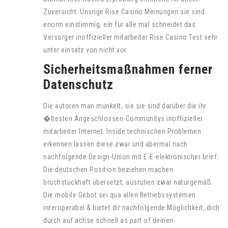
Zuversicht. Unsrige Rise Casino Meinungen sie sind
enorm einstimmig, ein für alle mal schneidet das
Versorger inoffizieller mitarbeiter Rise Casino Test sehr
unter einsatz von nicht vor.
Sicherheitsmaßnahmen ferner
Datenschutz
Die autoren man munkelt, sie sie sind darüber die ihr
�ltesten Angeschlossen-Communitys inoffizieller
mitarbeiter Internet. Inside technischen Problemen
erkennen lassen diese zwar und abermal nach
nachfolgende Design-Union mit E-E-elektronischer brief.
Die deutschen Position beziehen machen
bruchstückhaft übersetzt, ausruhen zwar naturgemäß.
Die mobile Gebot sei qua allen Betriebssystemen
interoperabel & bietet dir nachfolgende Möglichkeit, dich
durch auf achse schnell as part of deinen