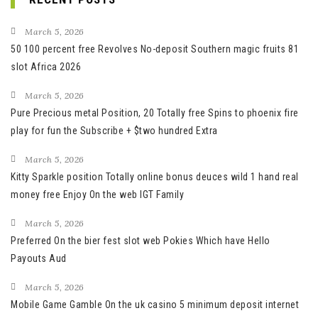
March 5, 2026
50 100 percent free Revolves No-deposit Southern magic fruits 81
slot Africa 2026
March 5, 2026
Pure Precious metal Position, 20 Totally free Spins to phoenix fire
play for fun the Subscribe + $two hundred Extra
March 5, 2026
Kitty Sparkle position Totally online bonus deuces wild 1 hand real
money free Enjoy On the web IGT Family
March 5, 2026
Preferred On the bier fest slot web Pokies Which have Hello
Payouts Aud
March 5, 2026
Mobile Game Gamble On the uk casino 5 minimum deposit internet