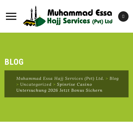
Skip
to
content
BLOG
Muhammad Essa Hajj Services (Pvt) Ltd.
>
Blog
>
Uncategorized
>
Spinrise Casino
Untersuchung 2026 Jetzt Bonus Sichern