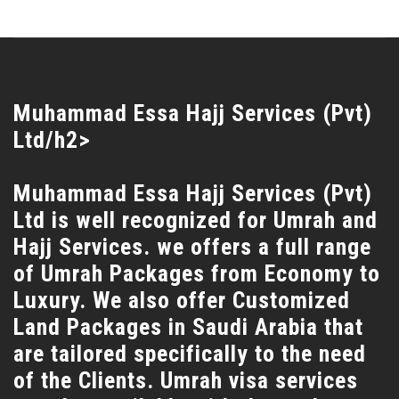
Muhammad Essa Hajj Services (Pvt)
Ltd/h2>
Muhammad Essa Hajj Services (Pvt)
Ltd is well recognized for Umrah and
Hajj Services. we offers a full range
of Umrah Packages from Economy to
Luxury. We also offer Customized
Land Packages in Saudi Arabia that
are tailored specifically to the need
of the Clients. Umrah visa services