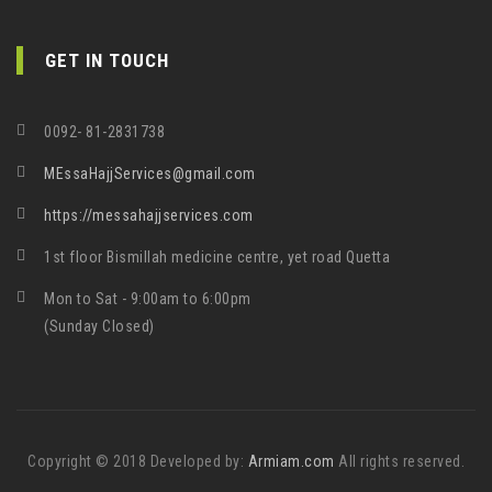
GET IN TOUCH
0092- 81-2831738
MEssaHajjServices@gmail.com
https://messahajjservices.com
1st floor Bismillah medicine centre, yet road Quetta
Mon to Sat - 9:00am to 6:00pm
(Sunday Closed)
Copyright © 2018 Developed by:
Armiam.com
All rights reserved.