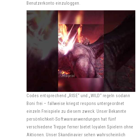
Benutzerkonto einzuloggen.
Codes entsprechend „RISE“ und „WILD“ regeln sodann
Boni frei – fallweise kriegst respons untergeordnet
einzeln Freispiele zu diesem zweck. Unser Bekannte
persönlichkeit-Softwareanwendungen hat fünf
verschiedene Treppe ferner bietet loyalen Spielern ohne
Aktionen. Unser Skandinavier sehen wahrscheinlich