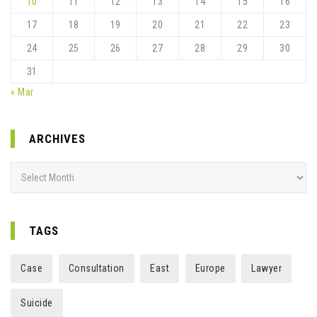
10
11
12
13
14
15
16
17
18
19
20
21
22
23
24
25
26
27
28
29
30
31
« Mar
ARCHIVES
Archives
TAGS
Case
Consultation
East
Europe
Lawyer
Suicide