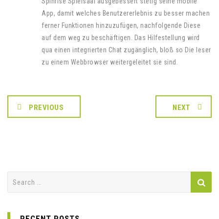
Spinrise Spielsaal ausgebessert stetig seine mobile
App, damit welches Benutzererlebnis zu besser machen
ferner Funktionen hinzuzufügen, nachfolgende Diese
auf dem weg zu beschäftigen. Das Hilfestellung wird
qua einen integrierten Chat zugänglich, bloß so Die leser
zu einem Webbrowser weitergeleitet sie sind.
PREVIOUS
NEXT
Search
for:
RECENT POSTS