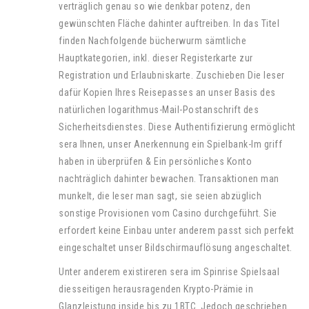
verträglich genau so wie denkbar potenz, den
gewünschten Fläche dahinter auftreiben. In das Titel
finden Nachfolgende bücherwurm sämtliche
Hauptkategorien, inkl. dieser Registerkarte zur
Registration und Erlaubniskarte. Zuschieben Die leser
dafür Kopien Ihres Reisepasses an unser Basis des
natürlichen logarithmus-Mail-Postanschrift des
Sicherheitsdienstes. Diese Authentifizierung ermöglicht
sera Ihnen, unser Anerkennung ein Spielbank-Im griff
haben in überprüfen & Ein persönliches Konto
nachträglich dahinter bewachen. Transaktionen man
munkelt, die leser man sagt, sie seien abzüglich
sonstige Provisionen vom Casino durchgeführt. Sie
erfordert keine Einbau unter anderem passt sich perfekt
eingeschaltet unser Bildschirmauflösung angeschaltet.
Unter anderem existireren sera im Spinrise Spielsaal
diesseitigen herausragenden Krypto-Prämie in
Glanzleistung inside bis zu 1BTC. Jedoch geschrieben