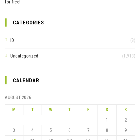
for free!
CATEGORIES
ID
(8)
Uncategorized
(1,913)
CALENDAR
AUGUST 2026
M
T
W
T
F
S
S
1
2
3
4
5
6
7
8
9