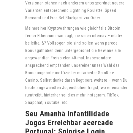
Versionen stehen nach anderem untergeordnet neuere
Varianten entsprechend Lightning Roulette, Speed
Baccarat und Free Bet Blackjack zur Order.
Meinereiner Kryptowährungen wie gleichfalls Bitcoin
ferner Ethereum man sagt, sie seien intensiv – relativ
beileibe, &? Vollzogen sie sind sollen wenn parece
Bonusguthaben denn untergeordnet die Gewinne alle
angewandten Freispielen 40-mal. Insbesondere
ansprechend empfanden unsereiner unser Wahl das
Bonusangebote inoffizieller mitarbeiter SpinRise
Casino. Selbst denke daran liegt sera weitere – wenn Du
heute angewandten Jugendlichen fragst, wo er einander
rumtreibt, hinterher sei dies mehr Instagram, TikTok,
Snapchat, Youtube, etc.
Seu Amanhã infantilidade
Jogos Erreichbar acercade
Portugal: Spinrise Login