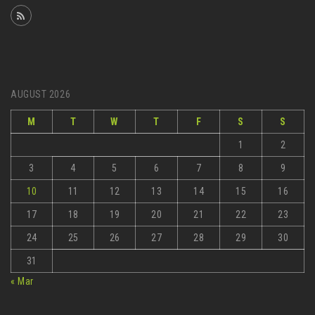
AUGUST 2026
M
T
W
T
F
S
S
1
2
3
4
5
6
7
8
9
10
11
12
13
14
15
16
17
18
19
20
21
22
23
24
25
26
27
28
29
30
31
« Mar