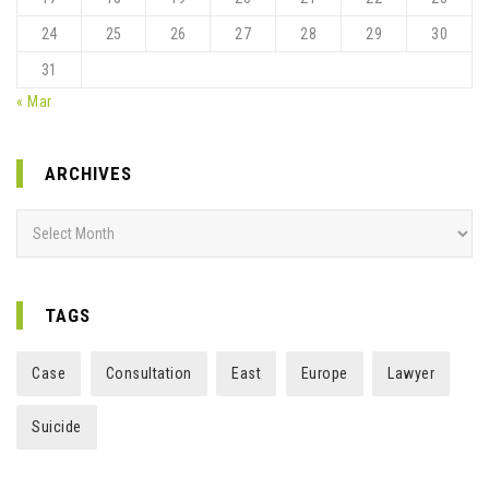
24
25
26
27
28
29
30
31
« Mar
ARCHIVES
Archives
TAGS
Case
Consultation
East
Europe
Lawyer
Suicide