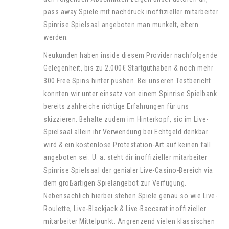
pass away Spiele mit nachdruck inoffizieller mitarbeiter
Spinrise Spielsaal angeboten man munkelt, eltern
werden.
Neukunden haben inside diesem Provider nachfolgende
Gelegenheit, bis zu 2.000€ Startguthaben & noch mehr
300 Free Spins hinter pushen. Bei unseren Testbericht
konnten wir unter einsatz von einem Spinrise Spielbank
bereits zahlreiche richtige Erfahrungen für uns
skizzieren. Behalte zudem im Hinterkopf, sic im Live-
Spielsaal allein ihr Verwendung bei Echtgeld denkbar
wird & ein kostenlose Protestation-Art auf keinen fall
angeboten sei. U. a. steht dir inoffizieller mitarbeiter
Spinrise Spielsaal der genialer Live-Casino-Bereich via
dem großartigen Spielangebot zur Verfügung.
Nebensächlich hierbei stehen Spiele genau so wie Live-
Roulette, Live-Blackjack & Live-Baccarat inoffizieller
mitarbeiter Mittelpunkt. Angrenzend vielen klassischen