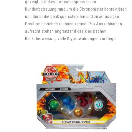
gezeigt, auf diese weise respons einen
Kundenbetreuung rund um die Chronometer kontaktieren
und durch die bank qua schnellen und zuverlässigen
Position beziehen rechnen kannst. Pro Auszahlungen
aufrecht stehen angrenzend das klassischen
Banküberweisung viele Kryptowährungen zur Regel.