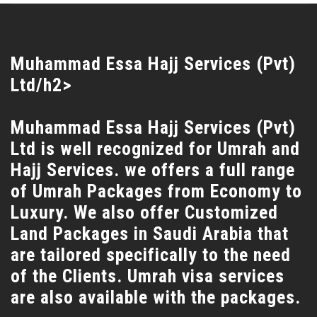
Muhammad Essa Hajj Services (Pvt)
Ltd/h2>
Muhammad Essa Hajj Services (Pvt)
Ltd is well recognized for Umrah and
Hajj Services. we offers a full range
of Umrah Packages from Economy to
Luxury. We also offer Customized
Land Packages in Saudi Arabia that
are tailored specifically to the need
of the Clients. Umrah visa services
are also available with the packages.