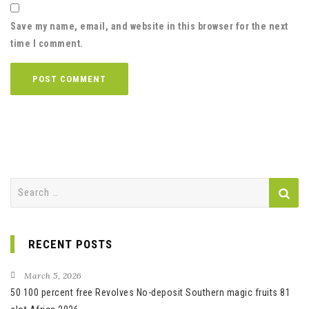
Save my name, email, and website in this browser for the next
time I comment.
Search
for:
RECENT POSTS
March 5, 2026
50 100 percent free Revolves No-deposit Southern magic fruits 81