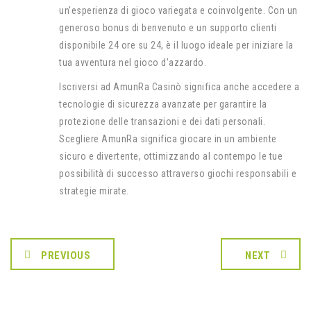
un’esperienza di gioco variegata e coinvolgente. Con un
generoso bonus di benvenuto e un supporto clienti
disponibile 24 ore su 24, è il luogo ideale per iniziare la
tua avventura nel gioco d’azzardo.
Iscriversi ad AmunRa Casinò significa anche accedere a
tecnologie di sicurezza avanzate per garantire la
protezione delle transazioni e dei dati personali.
Scegliere AmunRa significa giocare in un ambiente
sicuro e divertente, ottimizzando al contempo le tue
possibilità di successo attraverso giochi responsabili e
strategie mirate.
PREVIOUS
NEXT