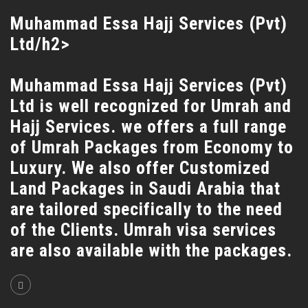
Muhammad Essa Hajj Services (Pvt)
Ltd/h2>
Muhammad Essa Hajj Services (Pvt)
Ltd is well recognized for Umrah and
Hajj Services. we offers a full range
of Umrah Packages from Economy to
Luxury. We also offer Customized
Land Packages in Saudi Arabia that
are tailored specifically to the need
of the Clients. Umrah visa services
are also available with the packages.