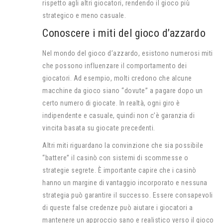
rispetto agli altri giocatori, rendendo il gioco più
strategico e meno casuale.
Conoscere i miti del gioco d’azzardo
Nel mondo del gioco d’azzardo, esistono numerosi miti
che possono influenzare il comportamento dei
giocatori. Ad esempio, molti credono che alcune
macchine da gioco siano “dovute” a pagare dopo un
certo numero di giocate. In realtà, ogni giro è
indipendente e casuale, quindi non c’è garanzia di
vincita basata su giocate precedenti.
Altri miti riguardano la convinzione che sia possibile
“battere” il casinò con sistemi di scommesse o
strategie segrete. È importante capire che i casinò
hanno un margine di vantaggio incorporato e nessuna
strategia può garantire il successo. Essere consapevoli
di queste false credenze può aiutare i giocatori a
mantenere un approccio sano e realistico verso il gioco