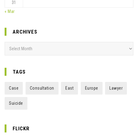
31
« Mar
ARCHIVES
Archives
TAGS
Case
Consultation
East
Europe
Lawyer
Suicide
FLICKR