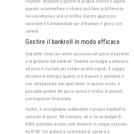
risultato. Imparare a gestire le proprie risorse e sapere
quando scommettere o ritirarsi può fare la differenza
tra una vittoria e una sconfitta. Questo approccio
razionale è fondamentale per affrontare il gioco con
serietà.
Gestire il bankroll in modo efficace
Una delle chiavi per avere successo nel gioco d’azzardo
è la gestione del bankroll. Stabilire un budget e attenersi
ad esso è cruciale per evitare perdite ingenti. È saggio
decidere in anticipo quanto si è disposti a spendere e
non oltrepassare mai quel limite. In questo modo, è
possibile godere del gioco senza il rischio di pesanti
conseguenze finanziarie.
Inoltre, è consigliabile suddividere il proprio bankroll in
sessioni di gioco. Ad esempio, se si ha un budget di
€500, potrebbe essere utile dividerlo in cinque sessioni
da €100. Ciò aiuterà a controllare le spese e a