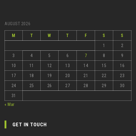
AUGUST 2026
M
T
W
T
F
S
S
1
2
3
4
5
6
7
8
9
10
11
12
13
14
15
16
17
18
19
20
21
22
23
24
25
26
27
28
29
30
31
« Mar
GET IN TOUCH