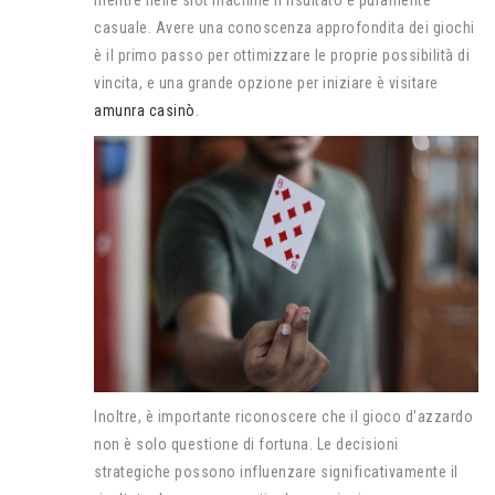
mentre nelle slot machine il risultato è puramente
casuale. Avere una conoscenza approfondita dei giochi
è il primo passo per ottimizzare le proprie possibilità di
vincita, e una grande opzione per iniziare è visitare
amunra casinò
.
Inoltre, è importante riconoscere che il gioco d’azzardo
non è solo questione di fortuna. Le decisioni
strategiche possono influenzare significativamente il