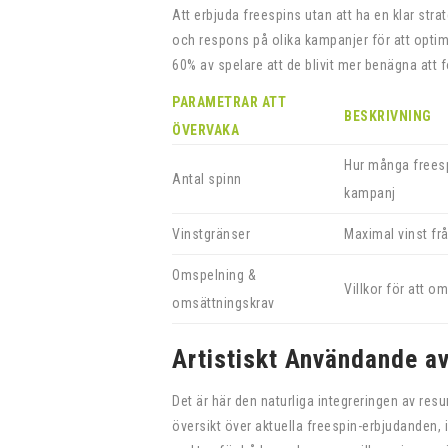
Att erbjuda freespins utan att ha en klar stra
och respons på olika kampanjer för att optime
60% av spelare att de blivit mer benägna att 
PARAMETRAR ATT
BESKRIVNING
ÖVERVAKA
Hur många freesp
Antal spinn
kampanj
Vinstgränser
Maximal vinst fr
Omspelning &
Villkor för att o
omsättningskrav
Artistiskt Användande av
Det är här den naturliga integreringen av re
översikt över aktuella freespin-erbjudanden, in