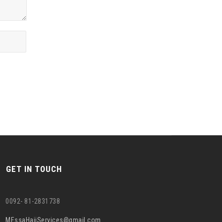
GET IN TOUCH
0092- 81-2831738
MEssaHajjServices@gmail.com