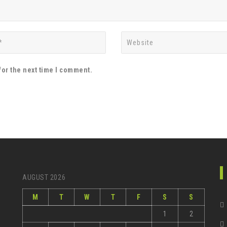
for the next time I comment.
AUGUST 2026
M
T
W
T
F
S
S
1
2