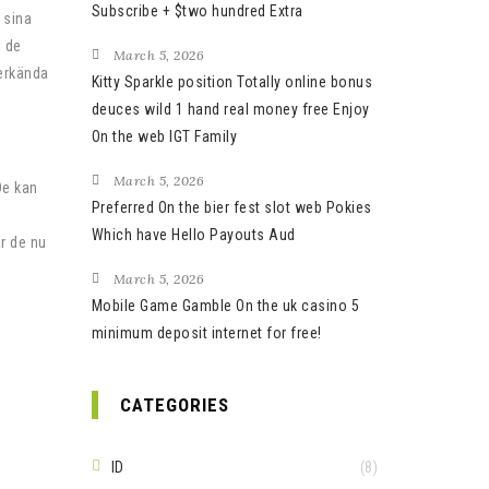
Subscribe + $two hundred Extra
 sina
i de
March 5, 2026
 erkända
Kitty Sparkle position Totally online bonus
deuces wild 1 hand real money free Enjoy
On the web IGT Family
March 5, 2026
De kan
Preferred On the bier fest slot web Pokies
Which have Hello Payouts Aud
r de nu
March 5, 2026
Mobile Game Gamble On the uk casino 5
minimum deposit internet for free!
CATEGORIES
ID
(8)