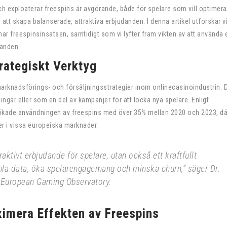
ch exploaterar freespins är avgörande, både för spelare som vill optimera
att skapa balanserade, attraktiva erbjudanden. I denna artikel utforskar v
r freespinsinsatsen, samtidigt som vi lyfter fram vikten av att använda
danden.
trategiskt Verktyg
arknadsförings- och försäljningsstrategier inom onlinecasinoindustrin. 
ngar eller som en del av kampanjer för att locka nya spelare. Enligt
 ökade användningen av freespins med över 35% mellan 2020 och 2023, dä
r i vissa europeiska marknader.
traktivt erbjudande för spelare, utan också ett kraftfullt
amla data, öka spelarengagemang och minska churn,” säger Dr.
å European Gaming Observatory.
ximera Effekten av Freespins