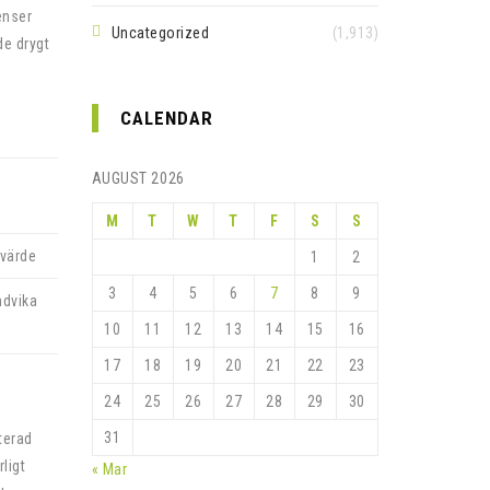
enser
Uncategorized
(1,913)
de drygt
CALENDAR
AUGUST 2026
M
T
W
T
F
S
S
 värde
1
2
3
4
5
6
7
8
9
ndvika
10
11
12
13
14
15
16
17
18
19
20
21
22
23
24
25
26
27
28
29
30
31
terad
ligt
« Mar