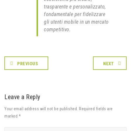
trasparente e personalizzato,
fondamentale per fidelizzare
gli utenti mobile in un mercato
competitivo.
PREVIOUS
NEXT
Leave a Reply
Your email address will not be published. Required fields are
marked *