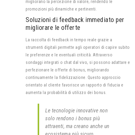
migliorano la percezione di valore, rendendo le
promozioni più dinamiche e pertinenti.
Soluzioni di feedback immediato per
migliorare le offerte
La raccolta di feedback in tempo reale grazie a
strumenti digitali permette agli operatori di capire subito
le preferenze e le eventuali criticità. Attraverso
sondaggi integrati o chat dal vivo, si possono adattare e
perfezionare le offerte di bonus, migliorando
continuamente la fidelizzazione. Questo approccio
orientato al cliente favorisce un rapporto di fiducia e
aumenta la probabilità di utilizzo dei bonus.
Le tecnologie innovative non
solo rendono i bonus più
attraenti, ma creano anche un
ecosistema più sicuro,