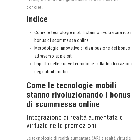
concreti.
Indice
Come le tecnologie mobili stanno rivoluzionando i
bonus di scommessa online
Metodologie innovative di distribuzione dei bonus
attraverso app e siti
Impatto delle nuove tecnologie sulla fidelizzazione
degli utenti mobile
Come le tecnologie mobili
stanno rivoluzionando i bonus
di scommessa online
Integrazione di realtà aumentata e
virtuale nelle promozioni
Le tecnologie di realtà aumentata (AR) e realtà virtuale