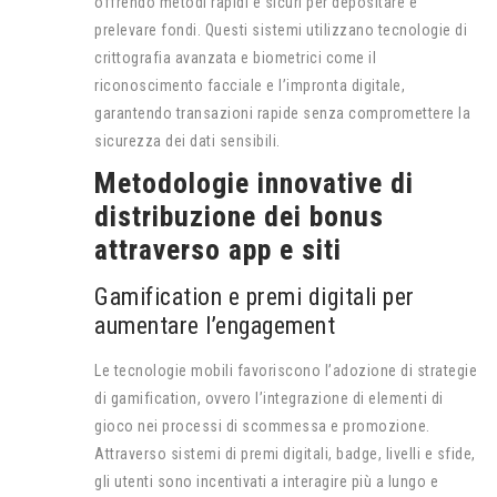
offrendo metodi rapidi e sicuri per depositare e
prelevare fondi. Questi sistemi utilizzano tecnologie di
crittografia avanzata e biometrici come il
riconoscimento facciale e l’impronta digitale,
garantendo transazioni rapide senza compromettere la
sicurezza dei dati sensibili.
Metodologie innovative di
distribuzione dei bonus
attraverso app e siti
Gamification e premi digitali per
aumentare l’engagement
Le tecnologie mobili favoriscono l’adozione di strategie
di gamification, ovvero l’integrazione di elementi di
gioco nei processi di scommessa e promozione.
Attraverso sistemi di premi digitali, badge, livelli e sfide,
gli utenti sono incentivati a interagire più a lungo e