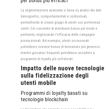
per bonus più efficaci
La segmentazione avanzata si basa su analisi dei dati
demografici, comportamentali e contestuali,
permettendo di creare gruppi di utenti con preferenze
simili. Ciò consente di distribuire bonus più mirati e
pertinenti, migliorando l’efficacia delle campagne
promozionali. Ad esempio, utenti occasionali
potrebbero ricevere bonus di benvenuto più generosi,
mentre giocatori frequenti potrebbero accedere a
programmi di loyalty più sofisticati.
Impatto delle nuove tecnologie
sulla fidelizzazione degli
utenti mobile
Programmi di loyalty basati su
tecnologie blockchain