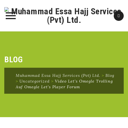
Skip
to
content
BLOG
Muhammad Essa Hajj Services (Pvt) Ltd.
>
Blog
>
Uncategorized
>
Video Let’s Omegle Trolling
Auf Omegle Let’s Player Forum