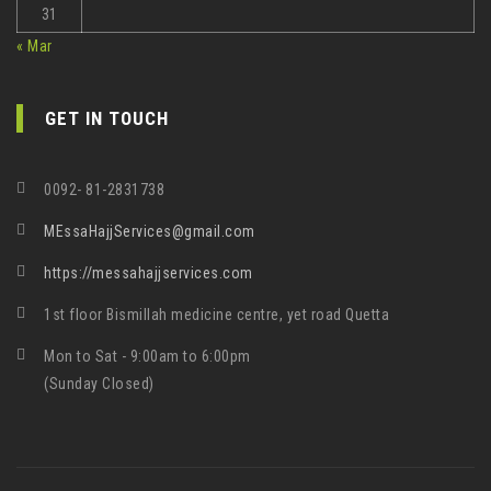
31
« Mar
GET IN TOUCH
0092- 81-2831738
MEssaHajjServices@gmail.com
https://messahajjservices.com
1st floor Bismillah medicine centre, yet road Quetta
Mon to Sat - 9:00am to 6:00pm
(Sunday Closed)