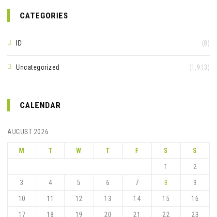
CATEGORIES
ID
(8)
Uncategorized
(1,913)
CALENDAR
AUGUST 2026
M
T
W
T
F
S
S
1
2
3
4
5
6
7
8
9
10
11
12
13
14
15
16
17
18
19
20
21
22
23