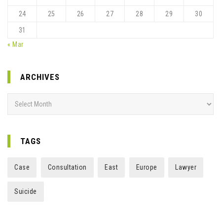
24
25
26
27
28
29
30
31
« Mar
ARCHIVES
Archives
TAGS
Case
Consultation
East
Europe
Lawyer
Suicide