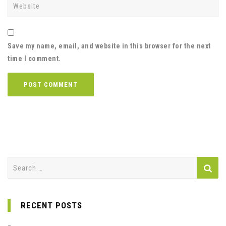
Save my name, email, and website in this browser for the next
time I comment.
Search
for:
RECENT POSTS