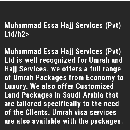
Muhammad Essa Hajj Services (Pvt)
Ltd/h2>
Muhammad Essa Hajj Services (Pvt)
Ltd is well recognized for Umrah and
Hajj Services. we offers a full range
of Umrah Packages from Economy to
Luxury. We also offer Customized
Land Packages in Saudi Arabia that
are tailored specifically to the need
of the Clients. Umrah visa services
are also available with the packages.