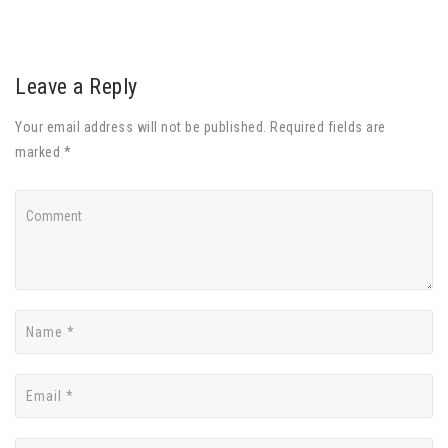
Leave a Reply
Your email address will not be published. Required fields are
marked *