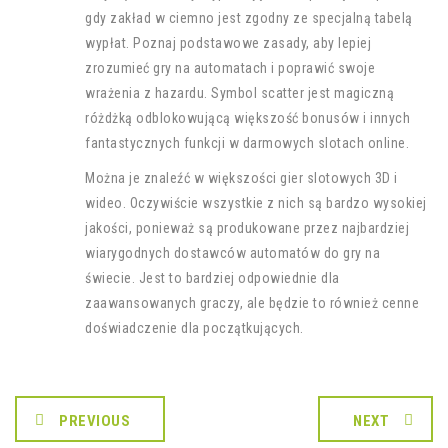
gdy zakład w ciemno jest zgodny ze specjalną tabelą
wypłat. Poznaj podstawowe zasady, aby lepiej
zrozumieć gry na automatach i poprawić swoje
wrażenia z hazardu. Symbol scatter jest magiczną
różdżką odblokowującą większość bonusów i innych
fantastycznych funkcji w darmowych slotach online.
Można je znaleźć w większości gier slotowych 3D i
wideo. Oczywiście wszystkie z nich są bardzo wysokiej
jakości, ponieważ są produkowane przez najbardziej
wiarygodnych dostawców automatów do gry na
świecie. Jest to bardziej odpowiednie dla
zaawansowanych graczy, ale będzie to również cenne
doświadczenie dla początkujących.
PREVIOUS
NEXT