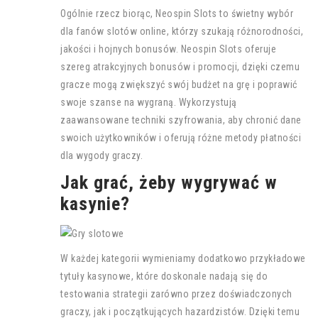
Ogólnie rzecz biorąc, Neospin Slots to świetny wybór
dla fanów slotów online, którzy szukają różnorodności,
jakości i hojnych bonusów. Neospin Slots oferuje
szereg atrakcyjnych bonusów i promocji, dzięki czemu
gracze mogą zwiększyć swój budżet na grę i poprawić
swoje szanse na wygraną. Wykorzystują
zaawansowane techniki szyfrowania, aby chronić dane
swoich użytkowników i oferują różne metody płatności
dla wygody graczy.
Jak grać, żeby wygrywać w
kasynie?
W każdej kategorii wymieniamy dodatkowo przykładowe
tytuły kasynowe, które doskonale nadają się do
testowania strategii zarówno przez doświadczonych
graczy, jak i początkujących hazardzistów. Dzięki temu