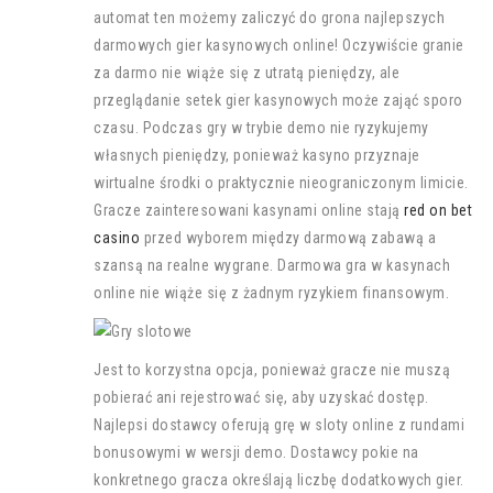
automat ten możemy zaliczyć do grona najlepszych
darmowych gier kasynowych online! Oczywiście granie
za darmo nie wiąże się z utratą pieniędzy, ale
przeglądanie setek gier kasynowych może zająć sporo
czasu. Podczas gry w trybie demo nie ryzykujemy
własnych pieniędzy, ponieważ kasyno przyznaje
wirtualne środki o praktycznie nieograniczonym limicie.
Gracze zainteresowani kasynami online stają
red on bet
casino
przed wyborem między darmową zabawą a
szansą na realne wygrane. Darmowa gra w kasynach
online nie wiąże się z żadnym ryzykiem finansowym.
Jest to korzystna opcja, ponieważ gracze nie muszą
pobierać ani rejestrować się, aby uzyskać dostęp.
Najlepsi dostawcy oferują grę w sloty online z rundami
bonusowymi w wersji demo. Dostawcy pokie na
konkretnego gracza określają liczbę dodatkowych gier.