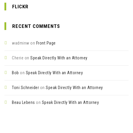
FLICKR
RECENT COMMENTS
wadminw
on
Front Page
Cherie
on
Speak Directly With an Attorney
Bob
on
Speak Directly With an Attorney
Toni Schneider
on
Speak Directly With an Attorney
Beau Lebens
on
Speak Directly With an Attorney