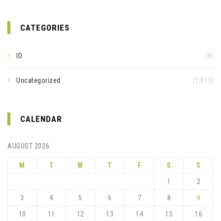
CATEGORIES
ID
(8)
Uncategorized
(1,913)
CALENDAR
AUGUST 2026
M
T
W
T
F
S
S
1
2
3
4
5
6
7
8
9
10
11
12
13
14
15
16