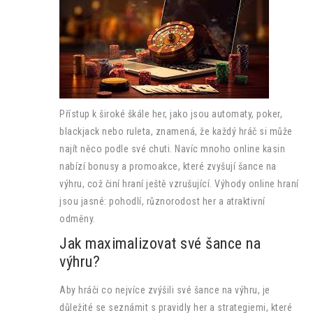
Přístup k široké škále her, jako jsou automaty, poker,
blackjack nebo ruleta, znamená, že každý hráč si může
najít něco podle své chuti. Navíc mnoho online kasin
nabízí bonusy a promoakce, které zvyšují šance na
výhru, což činí hraní ještě vzrušující. Výhody online hraní
jsou jasné: pohodlí, různorodost her a atraktivní
odměny.
Jak maximalizovat své šance na
výhru?
Aby hráči co nejvíce zvýšili své šance na výhru, je
důležité se seznámit s pravidly her a strategiemi, které