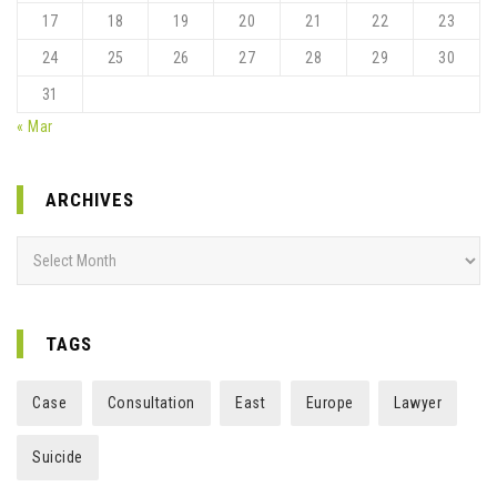
17
18
19
20
21
22
23
24
25
26
27
28
29
30
31
« Mar
ARCHIVES
Archives
TAGS
Case
Consultation
East
Europe
Lawyer
Suicide