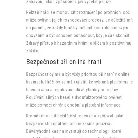
zábavou, nikoli způsobem, jak vydělat peníze.
Někteří hráči se mohou cítit rozrušení po prohrách, což
může ovlivnit jejich rozhodovací procesy. Je důležité mít
na paměti, že každý hráč by měl mít kontrolu nad svým
chováním a být schopen odhadnout, kdy je čas skončit.
Zdravý přístup k hazardním hrám je klíčem k pozitivnímu
zážitku.
Bezpečnost při online hraní
Bezpečnost by měla být vždy prioritou při hraní v online
kasinech. Hráči by se měli ujistit, že vybraná platforma je
licencována a regulována důvěryhodnými orgány.
Používání silných hesel a dvoufaktorového ověření
může pomoci chránit osobní a platební informace.
Kromě toho je důležité číst recenze a zjišťovat, jaké
bezpečnostní opatření online kasina používají.
Důvěryhodná kasina investují do technologií, které