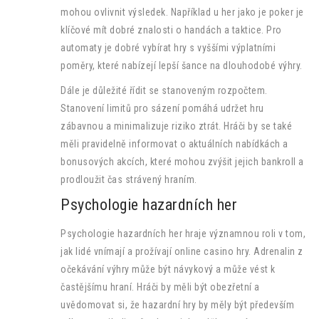
mohou ovlivnit výsledek. Například u her jako je poker je
klíčové mít dobré znalosti o handách a taktice. Pro
automaty je dobré vybírat hry s vyššími výplatními
poměry, které nabízejí lepší šance na dlouhodobé výhry.
Dále je důležité řídit se stanoveným rozpočtem.
Stanovení limitů pro sázení pomáhá udržet hru
zábavnou a minimalizuje riziko ztrát. Hráči by se také
měli pravidelně informovat o aktuálních nabídkách a
bonusových akcích, které mohou zvýšit jejich bankroll a
prodloužit čas strávený hraním.
Psychologie hazardních her
Psychologie hazardních her hraje významnou roli v tom,
jak lidé vnímají a prožívají online casino hry. Adrenalin z
očekávání výhry může být návykový a může vést k
častějšímu hraní. Hráči by měli být obezřetní a
uvědomovat si, že hazardní hry by měly být především