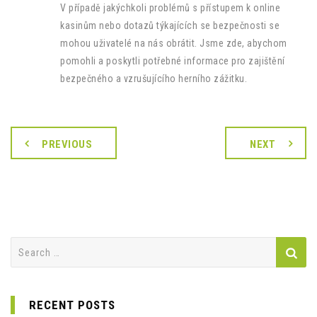
V případě jakýchkoli problémů s přístupem k online
kasinům nebo dotazů týkajících se bezpečnosti se
mohou uživatelé na nás obrátit. Jsme zde, abychom
pomohli a poskytli potřebné informace pro zajištění
bezpečného a vzrušujícího herního zážitku.
PREVIOUS
NEXT
Search
for:
RECENT POSTS